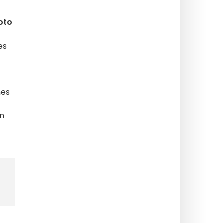
oto
es
nes
in