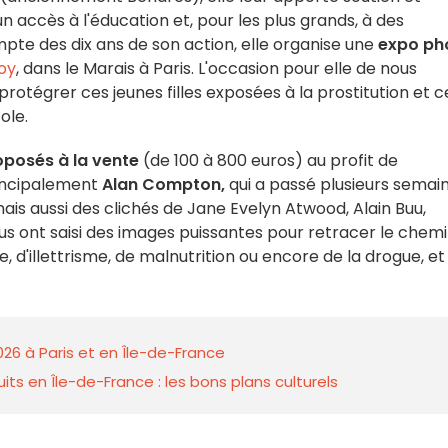
un accès à l'éducation et, pour les plus grands, à des
pte des dix ans de son action, elle organise une
expo ph
oy
, dans le Marais à Paris. L'occasion pour elle de nous
protégrer ces jeunes filles exposées à la prostitution et c
ole.
oposés à la vente
(de 100 à 800 euros) au profit de
rincipalement
Alan Compton,
qui a passé plusieurs semai
mais aussi des clichés de Jane Evelyn Atwood, Alain Buu,
Tous ont saisi des images puissantes pour retracer le chem
 d'illettrisme, de malnutrition ou encore de la drogue, et
026 à Paris et en Île-de-France
ts en Île-de-France : les bons plans culturels