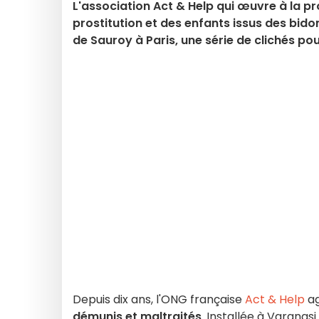
L'association Act & Help qui œuvre à la pro
prostitution et des enfants issus des bido
de Sauroy à Paris, une série de clichés po
Depuis dix ans, l'ONG française
Act & Help
ag
démunis et maltraités
. Installée à Varanas