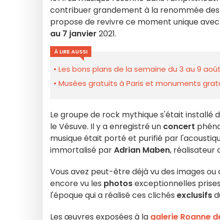
contribuer grandement à la renommée de
propose de revivre ce moment unique avec 
au 7 janvier
2021.
À LIRE AUSSI
Les bons plans de la semaine du 3 au 9 août
Musées gratuits à Paris et monuments gratui
Le groupe de rock mythique s'était installé 
le Vésuve. Il y a enregistré un
concert
phénom
musique était porté et purifié par l'acoust
immortalisé par
Adrian Maben
, réalisateur
Vous avez peut-être déjà vu des images ou d
encore vu les
photos
exceptionnelles prise
l'époque qui a réalisé ces clichés
exclusifs
du
Les œuvres exposées à la
galerie Roanne d