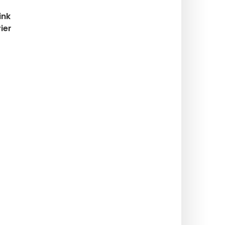
ink
ier