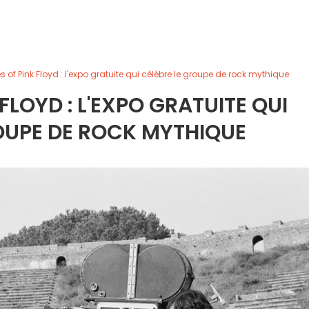
 of Pink Floyd : l'expo gratuite qui célèbre le groupe de rock mythique
FLOYD : L'EXPO GRATUITE QUI
OUPE DE ROCK MYTHIQUE