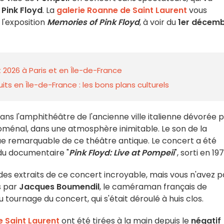
s
Pink Floyd
. La
galerie Roanne de Saint Laurent
vous
l'exposition
Memories of Pink Floyd
, à voir du
1er décem
 2026 à Paris et en Île-de-France
ts en Île-de-France : les bons plans culturels
dans l'amphithéâtre de l'ancienne ville italienne dévorée 
énal, dans une atmosphère inimitable. Le son de la
ique remarquable de ce théâtre antique. Le concert a été
 du documentaire "
Pink Floyd: Live at Pompeii
", sorti en 197
es extraits de ce concert incroyable, mais vous n'avez p
s par
Jacques Boumendil
, le caméraman français de
 tournage du concert, qui s'était déroulé à huis clos.
e Saint Laurent
ont été tirées à la main depuis le
négatif