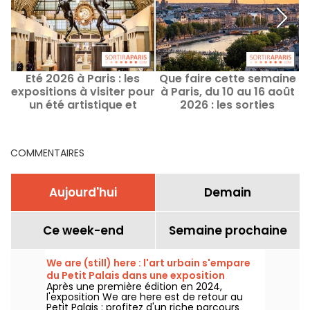
Eté 2026 à Paris : les
Que faire cette semaine
W
expositions à visiter pour
à Paris, du 10 au 16 août
un été artistique et
2026 : les sorties
passionnant
incontournables
COMMENTAIRES
Aujourd'hui
Demain
Ce week-end
Semaine prochaine
We are (still) here : l'art urbain s'empare
du Petit Palais dans une exposition
Après une première édition en 2024,
gratuite cet été
l'exposition We are here est de retour au
Petit Palais : profitez d'un riche parcours