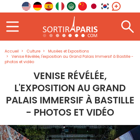
Accueil
Culture
Musées et Expositions
Venise Révélée, l'exposition au Grand Palais Immersif à Bastille -
photos et vidéo
VENISE RÉVÉLÉE,
L'EXPOSITION AU GRAND
PALAIS IMMERSIF À BASTILLE
- PHOTOS ET VIDÉO