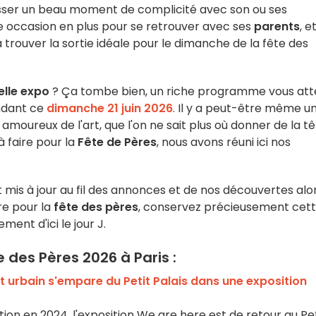
passer un beau moment de complicité avec son ou ses
e occasion en plus pour se retrouver avec ses
parents
, e
 trouver la sortie idéale pour le dimanche de la fête des
elle expo
? Ça tombe bien, un riche programme vous at
endant ce
dimanche 21 juin 2026
. Il y a peut-être même u
es amoureux de l'art, que l'on ne sait plus où donner de la tê
à faire pour la
Fête de Pères
, nous avons réuni ici nos
 mis à jour au fil des annonces et de nos découvertes alo
re pour la
fête des pères
, conservez précieusement cet
ement d'ici le jour J.
e des Pères 2026 à Paris :
'art urbain s'empare du Petit Palais dans une exposition
ion en 2024, l'exposition We are here est de retour au Pet