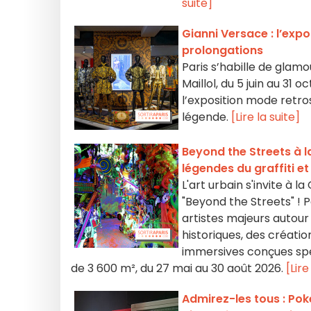
suite]
Gianni Versace : l’expo
prolongations
Paris s’habille de glam
Maillol, du 5 juin au 31
l’exposition mode retro
légende.
[Lire la suite]
Beyond the Streets à la
légendes du graffiti et
L'art urbain s'invite à 
"Beyond the Streets" ! P
artistes majeurs autour
historiques, des créatio
immersives conçues spéc
de 3 600 m², du 27 mai au 30 août 2026.
[Lire
Admirez-les tous : Pok