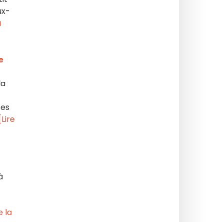
ux-
a
e
la
ses
[Lire
à
e la