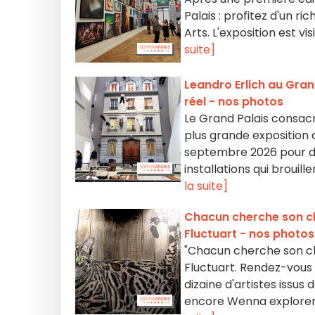
Palais : profitez d'un 
Arts. L'exposition est v
suite]
Leandro Erlich au Grand
réel - nos photos
Le Grand Palais consac
plus grande exposition d
septembre 2026 pour déc
installations qui brouil
la suite]
Chacun cherche son cha
Fluctuart - nos photos
"Chacun cherche son chat
Fluctuart. Rendez-vous
dizaine d'artistes issus 
encore Wenna explorent 