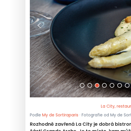
<
La City, resta
Podle
My de Sortiraparis
· Fotografie od My de Sorti
Rozhodně zavřená La City je dobrá bistro