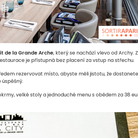
it de la Grande Arche
, který se nachází vlevo od Archy. 
restaurace je přístupná bez placení za vstup na střechu.
ředem rezervovat místo, abyste měli jistotu, že dostanet
e úspěšný.
okrmy, velké stoly a jednoduché menu s obědem za 38 eu
.