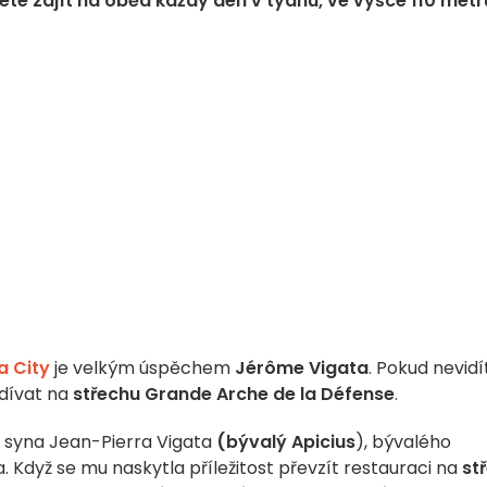
te zajít na oběd každý den v týdnu, ve výšce 110 metr
a City
je velkým úspěchem
Jérôme Vigata
. Pokud nevidí
odívat na
střechu Grande Arche de la Défense
.
, syna Jean-Pierra Vigata
(bývalý Apicius
), bývalého
. Když se mu naskytla příležitost převzít restauraci na
st