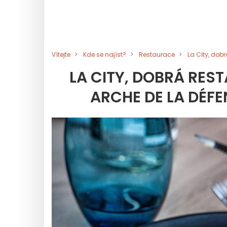
Vítejte
Kde se najíst?
Restaurace
La City, dob
LA CITY, DOBRÁ RE
ARCHE DE LA DÉFE