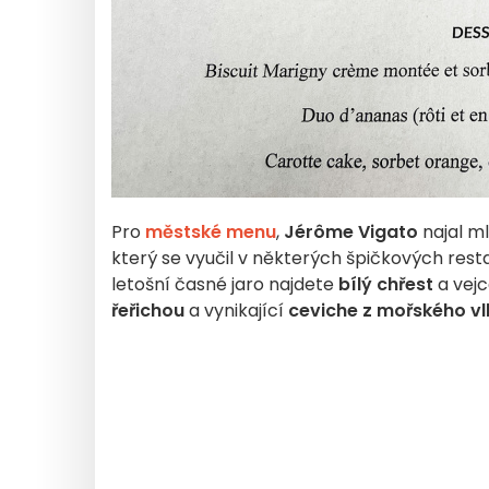
Pro
městské menu
,
Jérôme Vigato
najal m
který se vyučil v některých špičkových rest
letošní časné jaro najdete
bílý chřest
a vej
řeřichou
a vynikající
ceviche z mořského vl