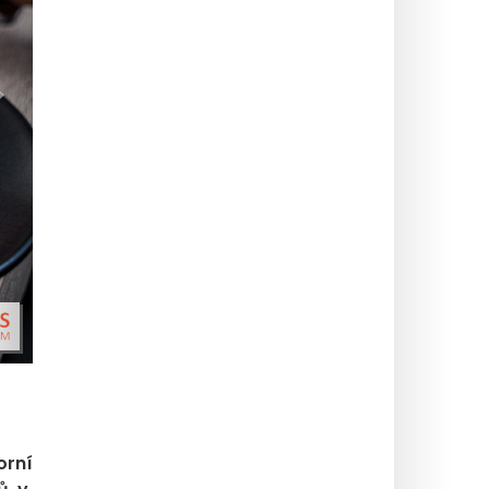
>
orní