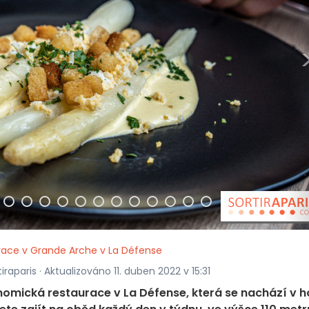
urace v Grande Arche v La Défense
raparis · Aktualizováno 11. duben 2022 v 15:31
nomická restaurace v La Défense, která se nachází v h