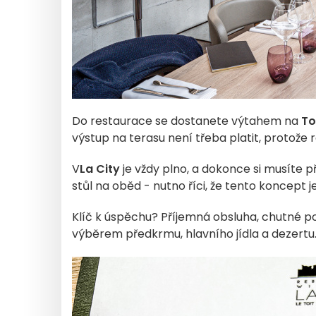
Do restaurace se dostanete výtahem na
To
výstup na terasu není třeba platit, protože 
V
La City
je vždy plno, a dokonce si musíte p
stůl na oběd - nutno říci, že tento koncept j
Klíč k úspěchu? Příjemná obsluha, chutné p
výběrem předkrmu, hlavního jídla a dezertu