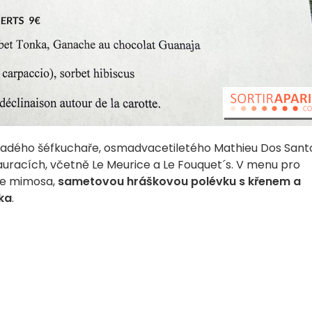
ladého šéfkuchaře, osmadvacetiletého Mathieu Dos Sant
auracích, včetně Le Meurice a Le Fouquet´s. V menu pro
ce mimosa,
sametovou hráškovou polévku s křenem a
ka
.