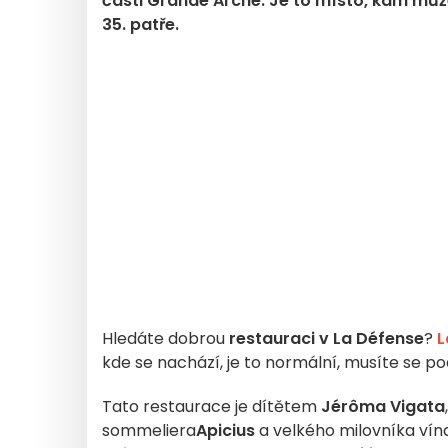
části Grande Arche. Je to místo, kam může
35. patře.
Hledáte dobrou
restauraci v La Défense
?
L
kde se nachází, je to normální, musíte se p
Tato restaurace je dítětem
Jérôma Vigata
sommeliera
Apicius
a velkého milovníka vína