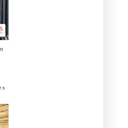
Za
e
r s