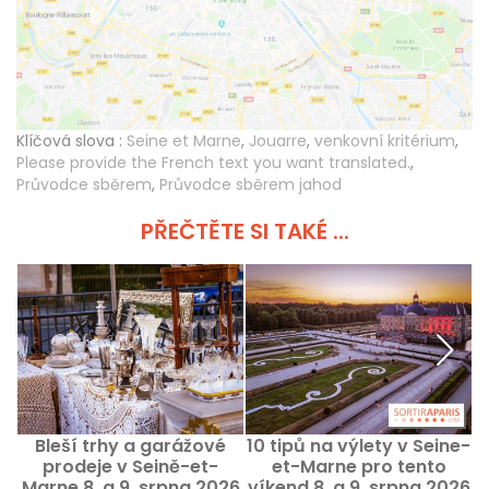
Klíčová slova :
Seine et Marne
,
Jouarre
,
venkovní kritérium
,
Please provide the French text you want translated.
,
Průvodce sběrem
,
Průvodce sběrem jahod
PŘEČTĚTE SI TAKÉ ...
Bleší trhy a garážové
10 tipů na výlety v Seine-
S
prodeje v Seině-et-
et-Marne pro tento
Marne 8. a 9. srpna 2026
víkend 8. a 9. srpna 2026