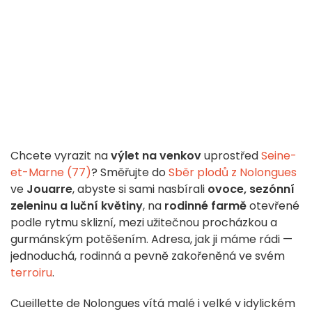
Chcete vyrazit na
výlet na venkov
uprostřed
Seine-
et-Marne (77)
? Směřujte do
Sběr plodů z Nolongues
ve
Jouarre
, abyste si sami nasbírali
ovoce, sezónní
zeleninu a luční květiny
, na
rodinné farmě
otevřené
podle rytmu sklizní, mezi užitečnou procházkou a
gurmánským potěšením. Adresa, jak ji máme rádi —
jednoduchá, rodinná a pevně zakořeněná ve svém
terroiru
.
Cueillette de Nolongues vítá malé i velké v idylickém