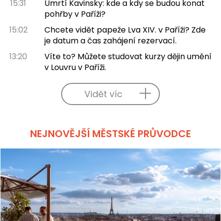
15:31
Úmrtí Kavinsky: kde a kdy se budou konat
pohřby v Paříži?
15:02
Chcete vidět papeže Lva XIV. v Paříži? Zde
je datum a čas zahájení rezervací.
13:20
Víte to? Můžete studovat kurzy dějin umění
v Louvru v Paříži.
Vidět víc
NEJNOVĚJŠÍ MĚSTSKÉ PRŮVODCE