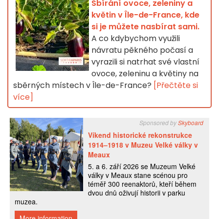
Sbírání ovoce, zeleniny a
květin v Île-de-France, kde
si je můžete nasbírat sami.
A co kdybychom využili
návratu pěkného počasí a
vyrazili si natrhat své vlastní
ovoce, zeleninu a květiny na
sběrných místech v Île-de-France?
[Přečtěte si
více]