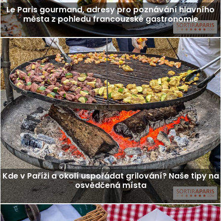
Le Paris gourmand, adresy pro poznávání hlavního
města z pohledu francouzské gastronomie
Kde v Paříži a okolí uspořádat grilování? Naše tipy na
osvědčená místa