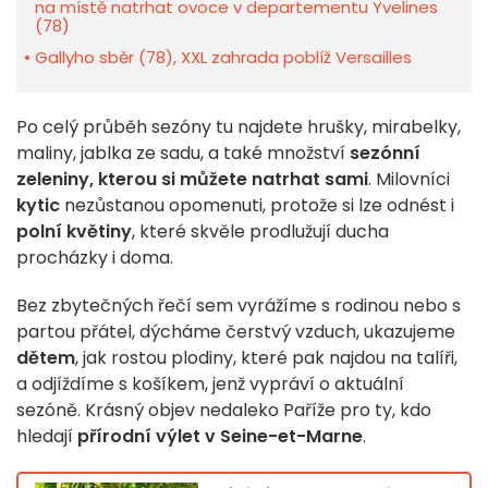
na místě natrhat ovoce v departementu Yvelines
(78)
Gallyho sběr (78), XXL zahrada poblíž Versailles
Po celý průběh sezóny tu najdete hrušky, mirabelky,
maliny, jablka ze sadu, a také množství
sezónní
zeleniny, kterou si můžete natrhat sami
. Milovníci
kytic
nezůstanou opomenuti, protože si lze odnést i
polní květiny
, které skvěle prodlužují ducha
procházky i doma.
Bez zbytečných řečí sem vyrážíme s rodinou nebo s
partou přátel, dýcháme čerstvý vzduch, ukazujeme
dětem
, jak rostou plodiny, které pak najdou na talíři,
a odjíždíme s košíkem, jenž vypráví o aktuální
sezóně. Krásný objev nedaleko Paříže pro ty, kdo
hledají
přírodní výlet v Seine-et-Marne
.