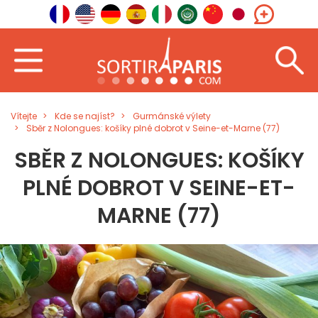
Vítejte
Kde se najíst?
Gurmánské výlety
Sběr z Nolongues: košíky plné dobrot v Seine-et-Marne (77)
SBĚR Z NOLONGUES: KOŠÍKY
PLNÉ DOBROT V SEINE-ET-
MARNE (77)