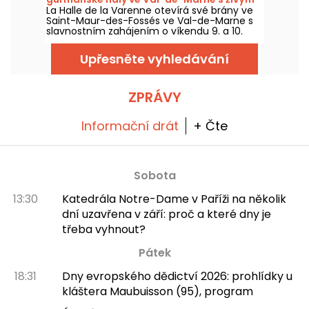
La Halle de la Varenne otevírá své brány ve
víkendem
Saint-Maur-des-Fossés ve Val-de-Marne s
slavnostním zahájením o víkendu 9. a 10.
května 2026, po několika měsících prací.
Zrenovovaný gurmánský trh bude k
Upřesněte vyhledávání
prohlédnutí v premiéře již od čtvrtka 30.
dubna 2026 za minimální ceny.
ZPRÁVY
Informační drát
+ Čte
Sobota
13:30
Katedrála Notre-Dame v Paříži na několik
dní uzavřena v září: proč a které dny je
třeba vyhnout?
Pátek
18:31
Dny evropského dědictví 2026: prohlídky u
kláštera Maubuisson (95), program