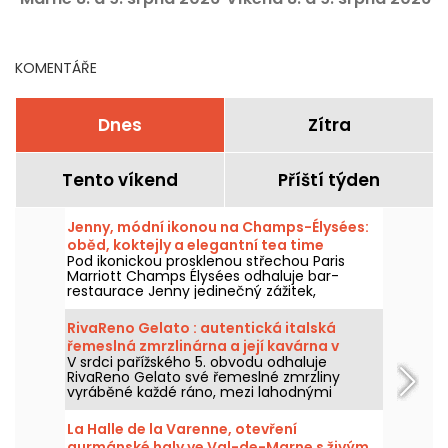
- 77
(77)
KOMENTÁŘE
Dnes
Zítra
Tento víkend
Příští týden
Jenny, módní ikonou na Champs-Élysées:
oběd, koktejly a elegantní tea time
Pod ikonickou prosklenou střechou Paris
Marriott Champs Élysées odhaluje bar-
restaurace Jenny jedinečný zážitek,
propojující odkaz haute couture s
současnou gastronomií. Jemné obědy,
RivaReno Gelato : autentická italská
elegantní tea time, podpisové koktejly a
řemeslná zmrzlinárna a její kavárna v
inspirativní večeře: pařížská adresa, kde
V srdci pařížského 5. obvodu odhaluje
Latinské čtvrti
každý okamžik se stává výjimečným, každý
RivaReno Gelato své řemeslné zmrzliny
den až do půlnoci.
vyráběné každé ráno, mezi lahodnými
italskými specialitami, ovocnými sorbety a
prostorem kavárny. Nezbytná zmrzlinárna v
La Halle de la Varenne, otevření
této čtvrti!
gurmánské haly ve Val-de-Marne s živým