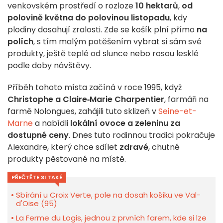
venkovském prostředí o rozloze
10 hektarů
,
od
polovině května do polovinou listopadu
, kdy
plodiny dosahují zralosti. Zde se košík plní přímo
na
polích
, s tím malým potěšením vybrat si sám své
produkty, ještě teplé od slunce nebo rosou lesklé
podle doby návštěvy.
Příběh tohoto místa začíná v roce 1995, když
Christophe a Claire‑Marie Charpentier
, farmáři na
farmě Nolongues, zahájili tuto sklizeň v
Seine-et-
Marne
a nabídli
lokální ovoce a zeleninu za
dostupné ceny
. Dnes tuto rodinnou tradici pokračuje
Alexandre, který chce sdílet
zdravé
, chutné
produkty pěstované na místě.
PŘEČTĚTE SI TAKÉ
Sbírání u Croix Verte, pole na dosah košíku ve Val-
d'Oise (95)
La Ferme du Logis, jednou z prvních farem, kde si lze