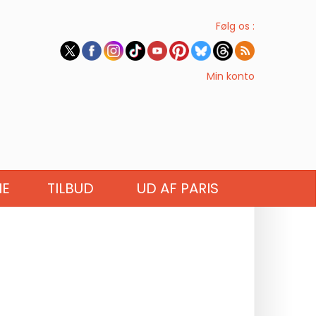
Følg os :
Min konto
IE
TILBUD
UD AF PARIS