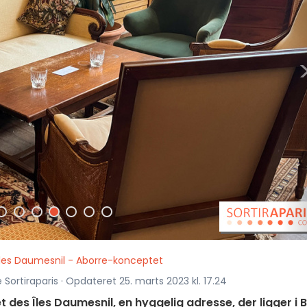
Îles Daumesnil - Aborre-konceptet
e Sortiraparis · Opdateret 25. marts 2023 kl. 17.24
et des Îles Daumesnil, en hyggelig adresse, der ligger i 