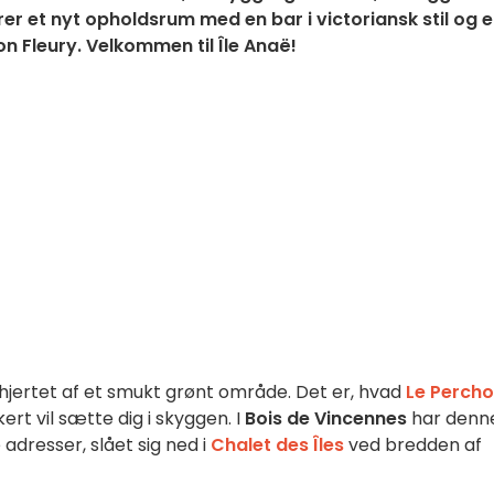
rer et nyt opholdsrum med en bar i victoriansk stil og 
 Fleury. Velkommen til Île Anaë!
i hjertet af et smukt grønt område. Det er, hvad
Le Percho
rt vil sætte dig i skyggen. I
Bois de Vincennes
har denn
adresser, slået sig ned i
Chalet des Îles
ved bredden af