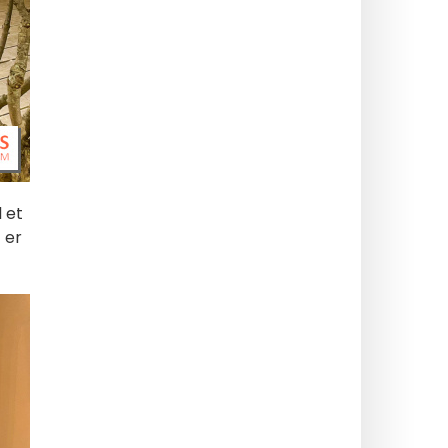
 et
 er