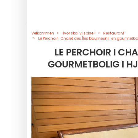
Velkommen
Hvor skal vi spise?
Restaurant
Le Perchoir i Chalet des Îles Daumesnil: en gourmetbol
LE PERCHOIR I CHA
GOURMETBOLIG I HJ