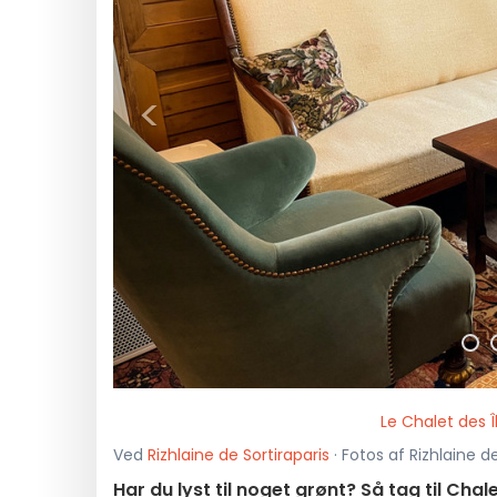
<
Le Chalet des 
Ved
Rizhlaine de Sortiraparis
· Fotos af Rizhlaine d
Har du lyst til noget grønt? Så tag til Chal