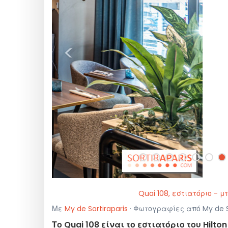
<
Quai 108, εστιατόριο - μ
Με
My de Sortiraparis
· Φωτογραφίες από My de So
Το Quai 108 είναι το εστιατόριο του Hilto