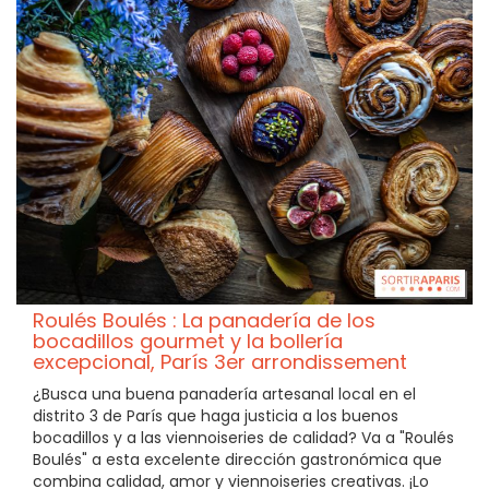
Roulés Boulés : La panadería de los
bocadillos gourmet y la bollería
excepcional, París 3er arrondissement
¿Busca una buena panadería artesanal local en el
distrito 3 de París que haga justicia a los buenos
bocadillos y a las viennoiseries de calidad? Va a "Roulés
Boulés" a esta excelente dirección gastronómica que
combina calidad, amor y viennoiseries creativas. ¡Lo