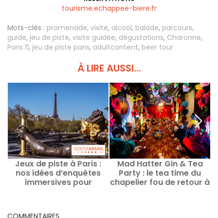
tourisme.echappee-biere.fr
Mots-clés :
promenade
,
visite
,
alcool
,
balade
,
parcours
,
guide
,
jeu de piste
,
visite guidée
,
dégustations
,
Charonne
,
Paris 11
,
jeu de piste paris
,
adultcontent
,
beer tour
À LIRE AUSSI...
Jeux de piste à Paris :
Mad Hatter Gin & Tea
nos idées d’enquêtes
Party : le tea time du
immersives pour
chapelier fou de retour à
explorer la capitale
Paris
autrement cet été
COMMENTAIRES