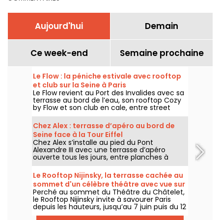
Aujourd'hui
Demain
Ce week-end
Semaine prochaine
Le Flow : la péniche estivale avec rooftop
et club sur la Seine à Paris
Le Flow revient au Port des Invalides avec sa
terrasse au bord de l’eau, son rooftop Cozy
by Flow et son club en cale, entre street
food, cocktails, DJ sets et soirées d’été sur la
Seine.
Chez Alex : terrasse d’apéro au bord de
Seine face à la Tour Eiffel
Chez Alex s’installe au pied du Pont
Alexandre III avec une terrasse d’apéro
ouverte tous les jours, entre planches à
partager, cocktails, vue sur la Seine et
ambiance d’été face à la Tour Eiffel.
Le Rooftop Nijinsky, la terrasse cachée au
sommet d'un célèbre théâtre avec vue sur
Perché au sommet du Théâtre du Châtelet,
Paris
le Rooftop Nijinsky invite à savourer Paris
depuis les hauteurs, jusqu’au 7 juin puis du 12
juillet au 21 septembre 2026, entre terrasse