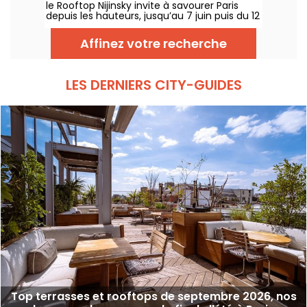
le Rooftop Nijinsky invite à savourer Paris
depuis les hauteurs, jusqu’au 7 juin puis du 12
juillet au 21 septembre 2026, entre terrasse
panoramique, cocktails, cuisine toute la
Affinez votre recherche
journée et DJ sets jusqu’au bout de la nuit.
LES DERNIERS CITY-GUIDES
Top terrasses et rooftops de septembre 2026, nos