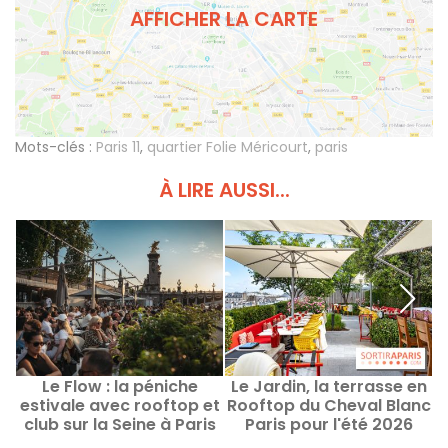
AFFICHER LA CARTE
Mots-clés :
Paris 11
,
quartier Folie Méricourt
,
paris
À LIRE AUSSI...
Le Flow : la péniche
Le Jardin, la terrasse en
estivale avec rooftop et
Rooftop du Cheval Blanc
F
club sur la Seine à Paris
Paris pour l'été 2026