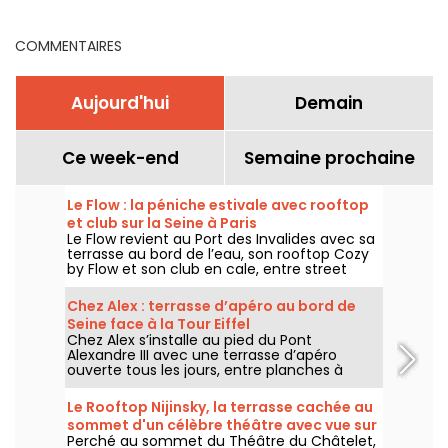
COMMENTAIRES
Aujourd'hui
Demain
Ce week-end
Semaine prochaine
Le Flow : la péniche estivale avec rooftop
et club sur la Seine à Paris
Le Flow revient au Port des Invalides avec sa
terrasse au bord de l’eau, son rooftop Cozy
by Flow et son club en cale, entre street
food, cocktails, DJ sets et soirées d’été sur la
Seine.
Chez Alex : terrasse d’apéro au bord de
Seine face à la Tour Eiffel
Chez Alex s’installe au pied du Pont
Alexandre III avec une terrasse d’apéro
ouverte tous les jours, entre planches à
partager, cocktails, vue sur la Seine et
ambiance d’été face à la Tour Eiffel.
Le Rooftop Nijinsky, la terrasse cachée au
sommet d'un célèbre théâtre avec vue sur
Perché au sommet du Théâtre du Châtelet,
Paris