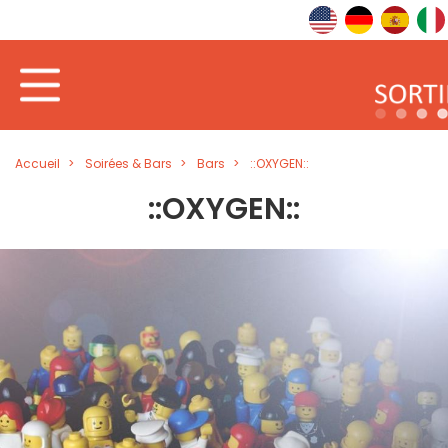
Accueil
Soirées & Bars
Bars
::OXYGEN::
::OXYGEN::