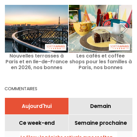
Nouvelles terrasses à
Les cafés et coffee
Paris et en Ile-de-France
shops pour les familles à
d
en 2026, nos bonnes
Paris, nos bonnes
adresses
adresses avec les
enfants
COMMENTAIRES
Aujourd'hui
Demain
Ce week-end
Semaine prochaine