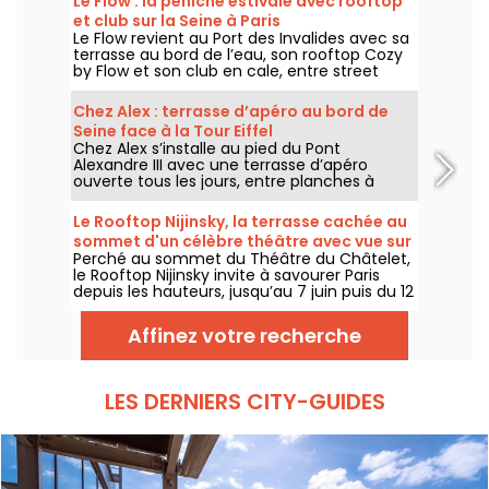
Le Flow : la péniche estivale avec rooftop
et club sur la Seine à Paris
Le Flow revient au Port des Invalides avec sa
terrasse au bord de l’eau, son rooftop Cozy
by Flow et son club en cale, entre street
food, cocktails, DJ sets et soirées d’été sur la
Seine.
Chez Alex : terrasse d’apéro au bord de
Seine face à la Tour Eiffel
Chez Alex s’installe au pied du Pont
Alexandre III avec une terrasse d’apéro
ouverte tous les jours, entre planches à
partager, cocktails, vue sur la Seine et
ambiance d’été face à la Tour Eiffel.
Le Rooftop Nijinsky, la terrasse cachée au
sommet d'un célèbre théâtre avec vue sur
Perché au sommet du Théâtre du Châtelet,
Paris
le Rooftop Nijinsky invite à savourer Paris
depuis les hauteurs, jusqu’au 7 juin puis du 12
juillet au 21 septembre 2026, entre terrasse
panoramique, cocktails, cuisine toute la
Affinez votre recherche
journée et DJ sets jusqu’au bout de la nuit.
LES DERNIERS CITY-GUIDES