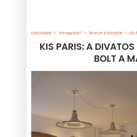
Üdvözöljük
Hol együnk?
Brunch & kávézók
Kis
KIS PARIS: A DIVATO
BOLT A 