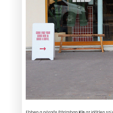
Ebben a pörgős Párizsban
Kis
az időtlen szü