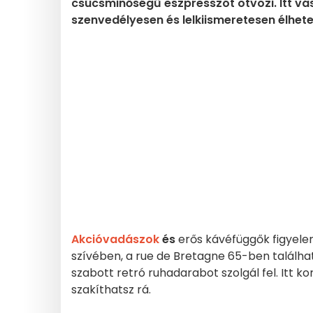
csúcsminőségű eszpresszót ötvözi. Itt vás
szenvedélyesen és lelkiismeretesen élhete
Akcióvadászok
és
erős kávéfüggők figyelem:
szívében, a rue de Bretagne 65-ben találh
szabott retró ruhadarabot szolgál fel. Itt ko
szakíthatsz rá.