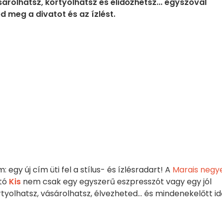
árolhatsz, kortyolhatsz és elidőzhetsz... egyszóval
d meg a divatot és az ízlést.
 egy új cím üti fel a stílus- és ízlésradart! A
Marais negy
ató
Kis
nem csak egy egyszerű eszpresszót vagy egy jól
rtyolhatsz, vásárolhatsz, élvezheted... és mindenekelőtt id