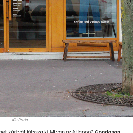
Kis Paris
net kártyát játssza ki. Mi van az étlapon?
Gondosan