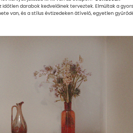
z időtlen darabok kedvelőinek terveztek. Elmúltak a gyor
ete van, és a stílus évtizedeken átívelő, egyetlen gyűrőd