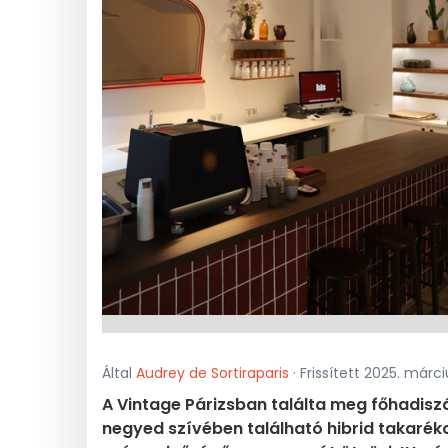
Által
Audrey de Sortiraparis
· Frissített 2025. márci
A Vintage Párizsban találta meg főhadiszáll
negyed szívében található hibrid takaréko