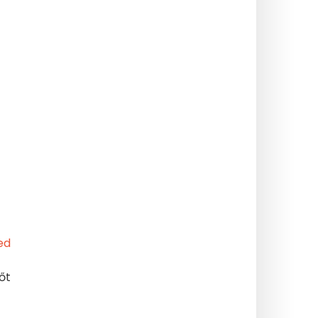
ed
őt