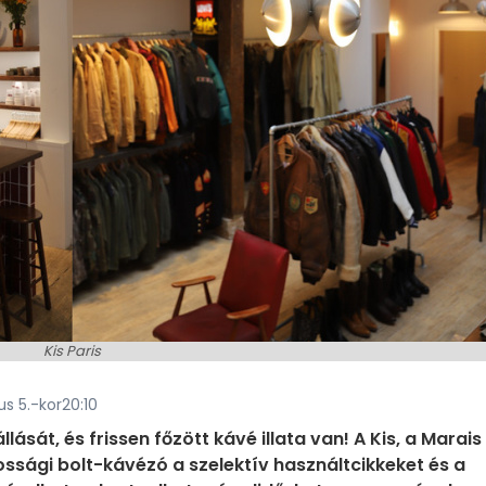
Kis Paris
us 5.-kor20:10
ását, és frissen főzött kávé illata van! A Kis, a Marais
ssági bolt-kávézó a szelektív használtcikkeket és a