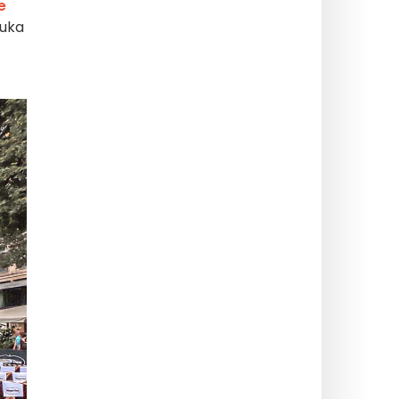
e
uka