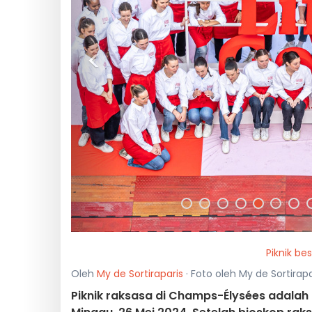
<
Piknik be
Oleh
My de Sortiraparis
· Foto oleh My de Sortirapa
Piknik raksasa di Champs-Élysées adalah