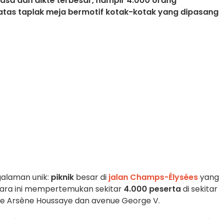
sasa dan dikte terbesar, hampir 4.000 orang
tas taplak meja bermotif kotak-kotak yang dipasang
alaman unik:
piknik
besar di
jalan Champs-Élysées
yang
cara ini mempertemukan sekitar
4.000 peserta
di sekitar
ue Arsène Houssaye dan avenue George V.