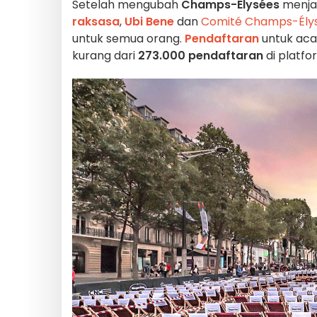
Setelah mengubah
Champs-Élysées
menja
raksasa
,
Ubi Bene
dan
Comité Champs-Ély
untuk semua orang.
Pendaftaran
untuk acar
kurang dari
273.000 pendaftaran
di platfo