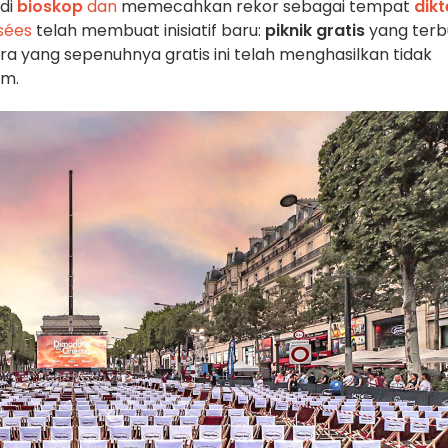
di
bioskop
dan
memecahkan rekor sebagai tempat
dikt
sées
telah membuat inisiatif baru:
piknik gratis
yang terb
a yang sepenuhnya gratis ini telah menghasilkan tidak
rm.