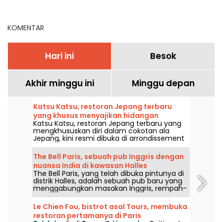
acara wajib
lewatkan
KOMENTAR
Hari ini
Besok
Akhir minggu ini
Minggu depan
Katsu Katsu, restoran Jepang terbaru
yang khusus menyajikan hidangan
Katsu Katsu, restoran Jepang terbaru yang
berlapis renyah di Paris 2e
mengkhususkan diri dalam cokotan ala
Jepang, kini resmi dibuka di arrondissement
2 Paris. Tempat unik ini menonjolkan
berbagai hidangan tonkatsu serta variasinya
The Bell Paris, sebuah pub Inggris dengan
yang renyah, mulai dari daging babi, udang,
nuansa India di kawasan Halles
jamur, hingga kroket kentang. Kami sudah
The Bell Paris, yang telah dibuka pintunya di
mencicipinya dan inilah semua yang perlu
distrik Halles, adalah sebuah pub baru yang
Anda tahu.
menggabungkan masakan Inggris, rempah-
rempah India, koktail buatan rumah, dan bir
kerajinan dalam dekor yang dirancang oleh
Le Chien Fou, bistrot asal Tours, membuka
Jim Hamilton.
restoran pertamanya di Paris