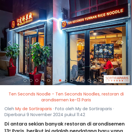
<
>
Ten Seconds Noodle - Ten Seconds Noodles, restoran di
arondisemen ke-13 Paris
Oleh
My de Sortiraparis
· Foto oleh My de Sortiraparis ·
Diperbarui 9 November 2024 pukul 11:42
Di antara sekian banyak restoran di arondisemen
13ᵉ Paris, berikut ini adalah pendatang baru yang