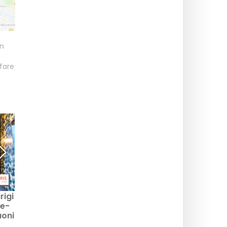
on
fare
rigi
Hotel a misura di
Boutique hotel a Parigi e
le-
bambino a Parigi e
nella regione dell'Ile-de-
uoni
nell'Ile-de-France, i
France, i nostri buoni
nostri indirizzi migliori
indirizzi per hotel a