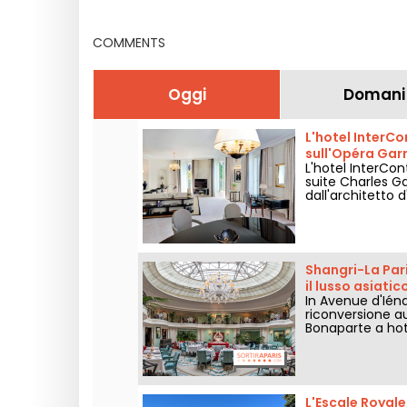
COMMENTS
Oggi
Domani
L'hotel InterCo
sull'Opéra Garn
L'hotel InterCon
suite Charles Ga
dall'architetto 
Shangri-La Pari
il lusso asiatic
In Avenue d'Iéna
riconversione a
Bonaparte a hot
prestigio.
L'Escale Royale,