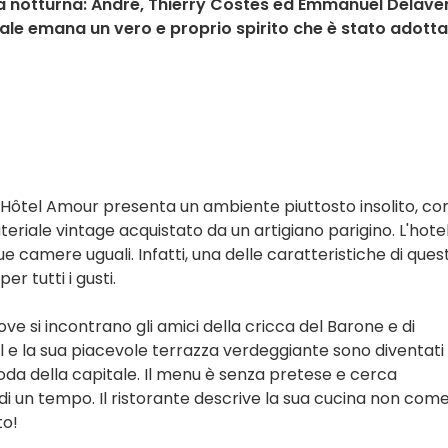
vita notturna: André, Thierry Costes ed Emmanuel Delave
cale emana un vero e proprio spirito che è stato adott
 l'Hôtel Amour presenta un ambiente piuttosto insolito, co
riale vintage acquistato da un artigiano parigino. L'hotel
e camere uguali. Infatti, una delle caratteristiche di ques
r tutti i gusti.
e si incontrano gli amici della cricca del Barone e di
otel e la sua piacevole terrazza verdeggiante sono diventati i
moda della capitale. Il menu è senza pretese e cerca
i di un tempo. Il ristorante descrive la sua cucina non com
to!