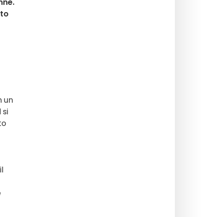
nne.
ato
n un
 si
to
l
e