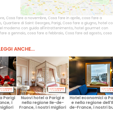
bre
,
Cosa fare a novembre
,
Cosa fare in aprile
,
cosa fare a
o
,
Quartiere di Saint Georges
,
Parigi
,
Cosa fare a giugno
,
hotel c
el moderno con guida all'intrattenimento
,
hotel gourmet con
fare a gennaio
,
cosa fare a febbraio
,
Cosa fare ad agosto
,
cosa 
LEGGI ANCHE...
a Parigi
Nuovi hotel a Parigi e
Hotel economici a Pa
ance, i
nella regione Ile-de-
e nella regione dell'I
migliori
France, i nostri migliori
de-France, i nostri b
indirizzi e le ultime
indirizzi a prezzi