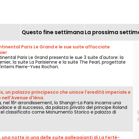
scoperte
accessibili
Questo fine settimana
La prossima setti
ntinental Paris Le Grand e le sue suite affacciate
ier
tinental Paris Le Grand presenta le sue 3 suite d'autore: la
rnier, la suite La Parisienne e la suite The Pearl, progettate
d'interni Pierre-Yves Rochon.
s, un palazzo principesco che unisce l'eredità imperiale e
o nell'Avenue d'Iéna.
, nel 16ᵉ arrondissement, lo Shangri-La Paris incarna una
udace e di successo, da palazzo privato del principe Roland
el classificato come Monumento Storico e palazzo di
 una notte in una delle suite galleggianti di La Ferté-