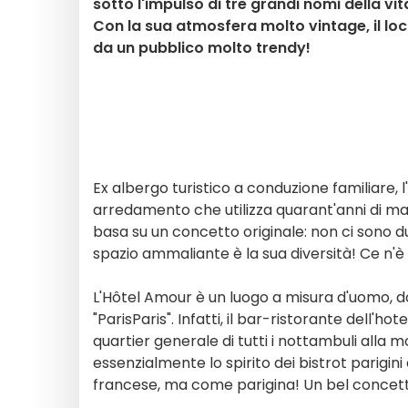
sotto l'impulso di tre grandi nomi della 
Con la sua atmosfera molto vintage, il lo
da un pubblico molto trendy!
Ex albergo turistico a conduzione familiare,
arredamento che utilizza quarant'anni di mate
basa su un concetto originale: non ci sono du
spazio ammaliante è la sua diversità! Ce n'è pe
L'Hôtel Amour è un luogo a misura d'uomo, dov
"ParisParis". Infatti, il bar-ristorante dell'h
quartier generale di tutti i nottambuli alla 
essenzialmente lo spirito dei bistrot parigin
francese, ma come parigina! Un bel concet