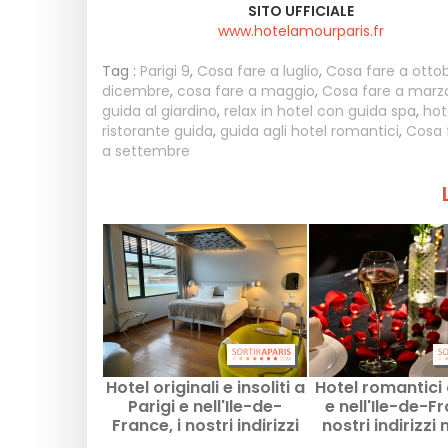
SITO UFFICIALE
www.hotelamourparis.fr
Tag :
Parigi 9
,
Cosa fare a luglio
,
Cosa fare a otto
dicembre
,
cosa fare a maggio
,
Cosa fare a marz
guida al giardino
,
relax in hotel con guida spa
,
hot
ristorante guida
,
guida agli hotel romantici
,
Cosa 
a settembre
Hotel originali e insoliti a
Hotel romantici 
Parigi e nell'Ile-de-
e nell'Ile-de-Fr
France, i nostri indirizzi
nostri indirizzi 
migliori