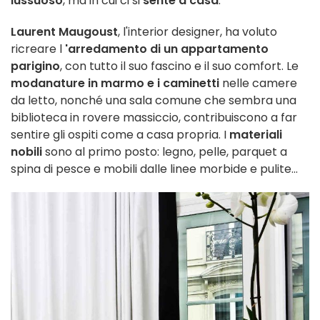
lussuoso
, ma in cui ci si
sente a casa
.
Laurent Maugoust
, l'interior designer, ha voluto
ricreare l
'arredamento di un appartamento
parigino
, con tutto il suo fascino e il suo comfort. Le
modanature in marmo e i caminetti
nelle camere
da letto, nonché una sala comune che sembra una
biblioteca in rovere massiccio, contribuiscono a far
sentire gli ospiti come a casa propria. I
materiali
nobili
sono al primo posto: legno, pelle, parquet a
spina di pesce e mobili dalle linee morbide e pulite...