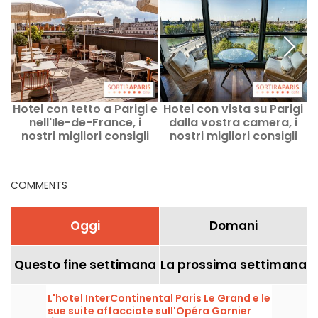
Hotel con tetto a Parigi e
Hotel con vista su Parigi
G
nell'Ile-de-France, i
dalla vostra camera, i
nostri migliori consigli
nostri migliori consigli
COMMENTS
Oggi
Domani
Questo fine settimana
La prossima settimana
L'hotel InterContinental Paris Le Grand e le
sue suite affacciate sull'Opéra Garnier