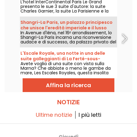
L'hotel InterContinental Paris Le Grand
presenta le sue 3 suite d'autore: la suite
Charles Garnier, la suite La Parisienne e la
suite The Pearl, progettate dall'architetto
d'interni Pierre-Yves Rochon.
Shangri-La Paris, un palazzo principesco
che unisce l'eredità imperiale e il lusso
In Avenue d'Iéna, nel 16ᵉ arrondissement, lo
asiatico nell'Avenue d'Iéna.
Shangri-La Paris incarna una riconversione
audace e di successo, da palazzo privato del
principe Roland Bonaparte a hotel
classificato come Monumento Storico e
L'Escale Royale, una notte in una delle
palazzo di prestigio.
suite galleggianti di La Ferté-sous-
Avete voglia di una suite con vista sulla
Jouarre (77)
Marna? Che abbiate o meno le gambe da
mare, Les Escales Royales, questa insolita
sistemazione sull'acqua, vi offre la possibilità
di trascorrere una notte (o più, se preferite)
Affina la ricerca
in una delle sue suite galleggianti vicino a La
Ferté-sous-Jouarre.
NOTIZIE
Ultime notizie
I più letti
Giovedì