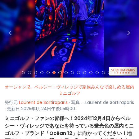
<
>
オーシャン12、ベルシー・ヴィレッジで家族みんなで楽しめる屋内
ミニゴルフ
発行元
Laurent de Sortiraparis
· 写真： Laurent de Sortiraparis
· 更新日 2025年1月24日午後05時00
ミニゴルフ・ファンの皆様へ！2024年12月4日からベル
シー・ヴィレッジであなたを待っている蛍光色の屋内ミニ
ゴルフ・ブランド「Océan 12」に向かってください！地