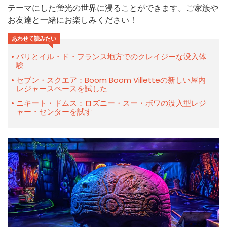
テーマにした蛍光の世界に浸ることができます。ご家族や
お友達と一緒にお楽しみください！
あわせて読みたい
パリとイル・ド・フランス地方でのクレイジーな没入体
験
セブン・スクエア：Boom Boom Villetteの新しい屋内
レジャースペースを試した
ニキート・ドムス：ロズニー・スー・ボワの没入型レジ
ャー・センターを試す