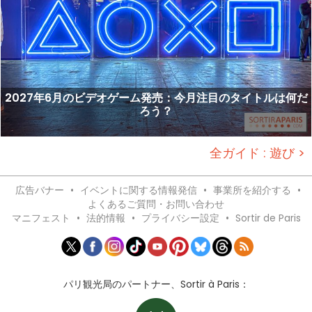
2027年6月のビデオゲーム発売：今月注目のタイトルは何だ
ろう？
全ガイド : 遊び >
広告バナー
•
イベントに関する情報発信
•
事業所を紹介する
•
よくあるご質問・お問い合わせ
マニフェスト
•
法的情報
•
プライバシー設定
•
Sortir de Paris
パリ観光局のパートナー、Sortir à Paris：