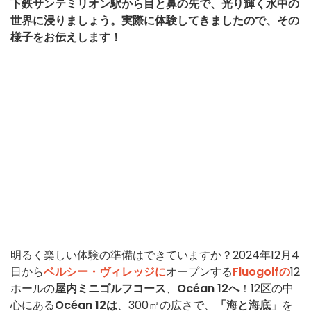
下鉄サンテミリオン駅から目と鼻の先で、光り輝く水中の
世界に浸りましょう。実際に体験してきましたので、その
様子をお伝えします！
明るく楽しい体験の準備はできていますか？2024年12月4
日から
ベルシー・ヴィレッジに
オープンする
Fluogolfの
12
ホールの
屋内ミニゴルフコース
、
Océan 12へ
！12区の中
心にある
Océan 12は
、300㎡の広さで、
「海と海底
」を