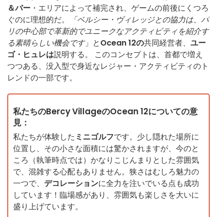
＆バー
・エリアによって補完され、ゲームの前後にくつろ
ぐのに理想的だ。
「ベルシー・ヴィレッジとの協力は、パ
リの中心部で革新的でユニークなアクティビティを紹介す
る素晴らしい機会です
」と
Ocean 12の
共同経営者、
ユー
ゴ・ヒュレは
説明する。 このコンセプトは、首都で増え
つつある、没入型で身近なレジャー・アクティビティのト
レンドの一部です。
私たちのBercy VillageのOcean 12についての意
見：
私たちが体験した
ミニゴルフ
です。少し隠れた場所に
位置し、その小さな面積には驚かされますが、今のと
ころ（執筆時点では）かなりこじんまりとした雰囲気
で、混雑する心配もありません。狭さはむしろ魅力の
一つで、
デコレーション
に全力を注いでいる点も成功
しています！臨場感があり、雰囲気も楽しさを大いに
盛り上げています。