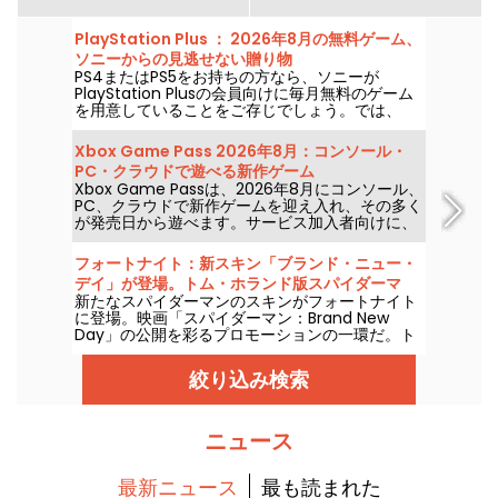
PlayStation Plus ： 2026年8月の無料ゲーム、
ソニーからの見逃せない贈り物
PS4またはPS5をお持ちの方なら、ソニーが
PlayStation Plusの会員向けに毎月無料のゲーム
を用意していることをご存じでしょう。では、
2026年8月の無料提供タイトルは何でしょうか。
今月のセレクションを確認してください。
Xbox Game Pass 2026年8月：コンソール・
PC・クラウドで遊べる新作ゲーム
Xbox Game Passは、2026年8月にコンソール、
PC、クラウドで新作ゲームを迎え入れ、その多く
が発売日から遊べます。サービス加入者向けに、
Microsoftが発表した主な追加タイトルをご紹介
します。
フォートナイト：新スキン「ブランド・ニュー・
デイ」が登場。トム・ホランド版スパイダーマ
新たなスパイダーマンのスキンがフォートナイト
ン、ハルク、パニッシャーと共演します
に登場。映画「スパイダーマン：Brand New
Day」の公開を彩るプロモーションの一環だ。ト
ム・ホランドが演じるピーター・パーカーのコス
チュームが、エピックゲームズのゲーム内で、ハ
絞り込み検索
ルクとパニッシャーと並んで、2026年7月31日か
ら追加される。
ニュース
最新ニュース
最も読まれた