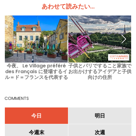
あわせて読みたい...
今夜、 Le Village préféré
子供とパリですること家族で
des Français に登場するイ
お出かけするアイデアと子供
ル＝ド＝フランスを代表する
向けの住所
ダンピエール＝アン＝イヴレ
ンヌ。
COMMENTS
今日
明日
今週末
次週