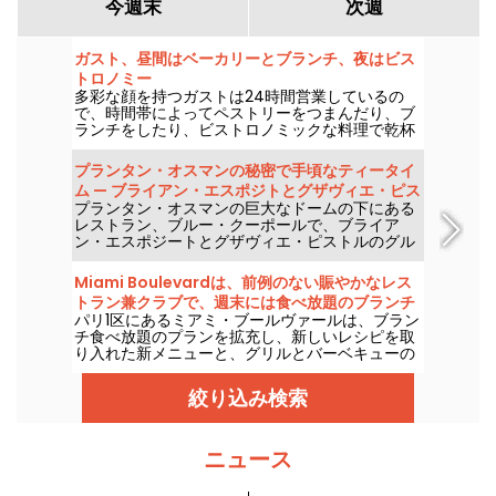
今週末
次週
ガスト、昼間はベーカリーとブランチ、夜はビス
トロノミー
多彩な顔を持つガストは24時間営業しているの
で、時間帯によってペストリーをつまんだり、ブ
ランチをしたり、ビストロノミックな料理で乾杯
したりできる。
プランタン・オスマンの秘密で手頃なティータイ
ム — ブライアン・エスポジトとグザヴィエ・ピス
プランタン・オスマンの巨大なドームの下にある
トルが案内
レストラン、ブルー・クーポールで、ブライア
ン・エスポジートとグザヴィエ・ピストルのグル
メなティータイムを楽しみませんか？グルメであ
りながら毎日利用できる、誰もが楽しめるレスト
Miami Boulevardは、前例のない賑やかなレス
ランです。
トラン兼クラブで、週末には食べ放題のブランチ
パリ1区にあるミアミ・ブールヴァールは、ブラン
を提供します。
チ食べ放題のプランを拡充し、新しいレシピを取
り入れた新メニューと、グリルとバーベキューの
選択肢を大幅に拡充しました。とはいえ、食べ放
題・全込みのプランは大人1名あたり29€のまま、
絞り込み検索
土曜と日曜に提供されます。
ニュース