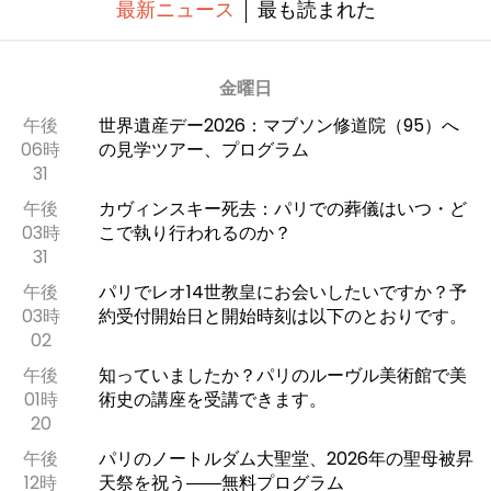
最新ニュース
最も読まれた
金曜日
午後
世界遺産デー2026：マブソン修道院（95）へ
06時
の見学ツアー、プログラム
31
午後
カヴィンスキー死去：パリでの葬儀はいつ・ど
03時
こで執り行われるのか？
31
午後
パリでレオ14世教皇にお会いしたいですか？予
03時
約受付開始日と開始時刻は以下のとおりです。
02
午後
知っていましたか？パリのルーヴル美術館で美
01時
術史の講座を受講できます。
20
午後
パリのノートルダム大聖堂、2026年の聖母被昇
12時
天祭を祝う――無料プログラム