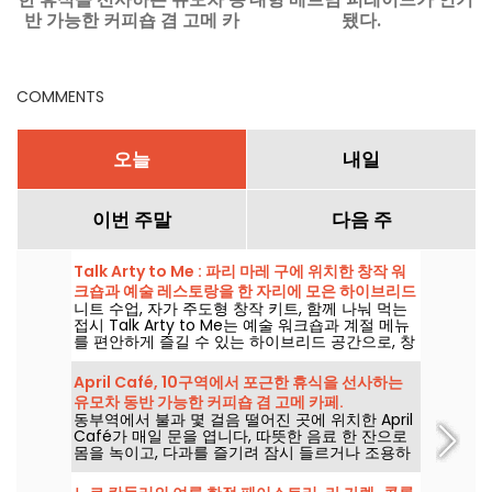
반 가능한 커피숍 겸 고메 카
됐다.
페.
COMMENTS
오늘
내일
이번 주말
다음 주
Talk Arty to Me : 파리 마레 구에 위치한 창작 워
크숍과 예술 레스토랑을 한 자리에 모은 하이브리드
니트 수업, 자가 주도형 창작 키트, 함께 나눠 먹는
스팟
접시 Talk Arty to Me는 예술 워크숍과 계절 메뉴
를 편안하게 즐길 수 있는 하이브리드 공간으로, 창
작과 미식을 동시에 만끽하는 곳이다.
April Café, 10구역에서 포근한 휴식을 선사하는
유모차 동반 가능한 커피숍 겸 고메 카페.
동부역에서 불과 몇 걸음 떨어진 곳에 위치한 April
Café가 매일 문을 엽니다, 따뜻한 음료 한 잔으로
몸을 녹이고, 다과를 즐기려 잠시 들르거나 조용하
고 건조한 시간을 보내고 싶을 때 찾아오실 수 있습
니다.