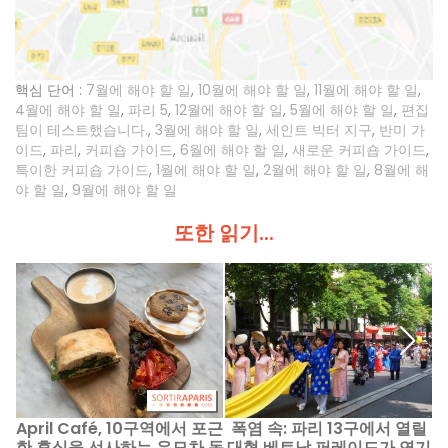
핵심 단어 :
7월에 해야 할 일
,
10월에 해야 할 일
,
11월에 해야 할 일
,
4월에 해야 할 일
,
파리 5
,
12월에 해야 할 일
,
5월에 해야 할 일
,
편집
팀이 테스트했습니다.
,
3월에 해야 할 일
,
세인트 빅터 지구
,
반미 가
이드
,
파리
,
커피숍 가이드
,
6월에 해야 할 일
,
새로운 커피숍 가이드
,
특이한 커피숍 가이드
,
1월에 해야 할 일
,
2월에 해야 할 일
,
8월에 해
야 할 일
,
9월에 해야 할 일
또한 읽기...
April Café, 10구역에서 포근
폭염 속: 파리 13구에서 열릴
베
한 휴식을 선사하는 유모차 동
대형 베트남 퍼레이드가 연기