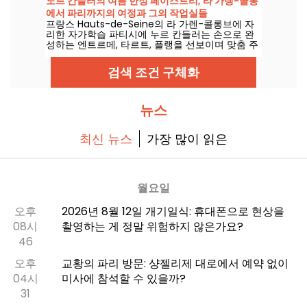
노르 칸들러의 여름 한정 페이스트리, 라 가렝-콜롱
에서 파리까지의 여정과 그의 작업실들
프랑스 Hauts-de-Seine의 라 가렌-콜롱브에 자
리한 자가학습 파티시에 누르 칸들러는 손으로 완
성하는 엔트르메, 타르트, 플랭을 선보이며 맞춤 주
문을 받습니다. 우리는 2026년 여름에 선보인 그녀
의 새로운 과일 컬렉션을 맛보고, 그 매력을 여러분
검색 조건 구체화
께 소개합니다.
뉴스
최신 뉴스
가장 많이 읽은
월요일
오후
2026년 8월 12일 개기일식: 휴대폰으로 현상을
08시
촬영하는 게 정말 위험하지 않은가요?
46
오후
교황의 파리 방문: 샹젤리제 대로에서 예약 없이
04시
미사에 참석할 수 있을까?
31