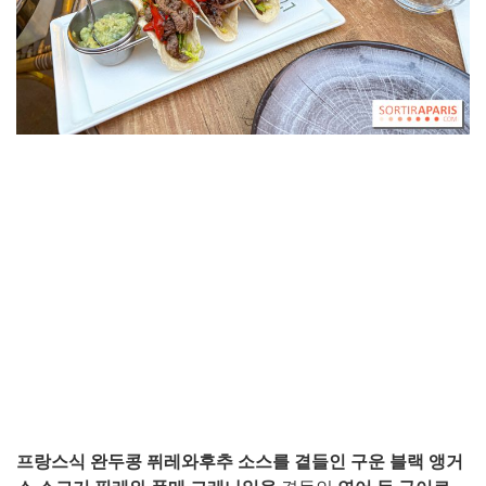
프랑스식 완두콩 퓌레와
후추 소스를 곁들인 구운 블랙 앵거