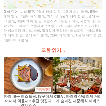
핵심 단어 :
파리 18구
,
7월에 해야 할 일
,
10월에 해야 할 일
,
11월에
해야 할 일
,
4월에 해야 할 일
,
파리 18
,
12월에 해야 할 일
,
5월에 해
야 할 일
,
3월에 해야 할 일
,
프랑스 레스토랑 가이드
,
지중해 레스토
랑 가이드
,
테라스 프렌치 레스토랑 가이드
,
클리낭쿠르 지구
,
편안
한 레스토랑 가이드
,
파리
,
월요일에 영업하는 레스토랑 가이드
,
6월
에 해야 할 일
,
1월에 해야 할 일
,
2월에 해야 할 일
,
8월에 해야 할 일
,
9월에 해야 할 일
또한 읽기...
파리 18구 레스토랑: 18구에서
CIRA : 파리의 샹젤리제 거리
어디서 먹을까? 추천 맛집과
에 숨겨진 지중해식 테라스
인기 장소