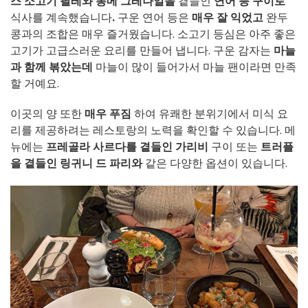
스 소고기 필레와 퐁메 그레나일을
곁들인
연어 등 구이로
식사를 계속했습니다
.
구운 연어 등은
매우 잘 익었고
완두
콩과의 조합은 매우 즐거웠습니다. 소고기 등심은 아주 좋은
고기가 고급스러운 요리를 만들어 냅니다. 구운 감자는
마늘
과 함께 볶았는데
마늘이 많이 들어가서 마늘 팬이라면 만족
할 거예요.
이곳의 양 또한
매우 푸짐
하여 유쾌한 분위기에서 미식 요
리를 제공하려는 레스토랑의 노력을 확인할 수 있습니다. 메
뉴에는
프레골라 사르다를 곁들인 가리비
구이 또는
트러플
을 곁들인 링귀니 드 파리와
같은 다양한 옵션이 있습니다.