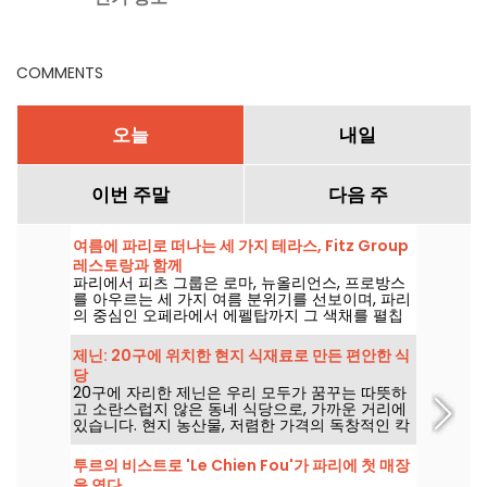
COMMENTS
오늘
내일
이번 주말
다음 주
여름에 파리로 떠나는 세 가지 테라스, Fitz Group
레스토랑과 함께
파리에서 피츠 그룹은 로마, 뉴올리언스, 프로방스
를 아우르는 세 가지 여름 분위기를 선보이며, 파리
의 중심인 오페라에서 에펠탑까지 그 색채를 펼칩
니다. 각 매장의 테라스 덕분에 수도를 벗어나지 않
는 하나의 특별한 정차를 제공합니다.
제닌: 20구에 위치한 현지 식재료로 만든 편안한 식
당
20구에 자리한 제닌은 우리 모두가 꿈꾸는 따뜻하
고 소란스럽지 않은 동네 식당으로, 가까운 거리에
있습니다. 현지 농산물, 저렴한 가격의 독창적인 칵
테일, 친근한 분위기: 이곳의 모든 음식은 직접 만
든, 그리고 진심에서 우러나온 것입니다.
투르의 비스트로 'Le Chien Fou'가 파리에 첫 매장
을 연다.