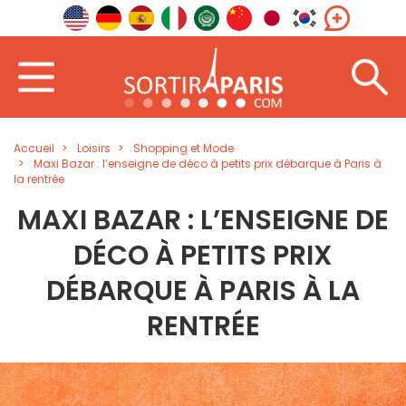
Accueil
Loisirs
Shopping et Mode
Maxi Bazar : l’enseigne de déco à petits prix débarque à Paris à
la rentrée
MAXI BAZAR : L’ENSEIGNE DE
DÉCO À PETITS PRIX
DÉBARQUE À PARIS À LA
RENTRÉE