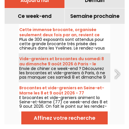
Aujourd'hui
Demain
Ce week-end
Semaine prochaine
Cette immense brocante, organisée
seulement deux fois par an, revient ce
Plus de 300 exposants sont attendus pour
week-end dans les Yvelines
cette grande brocante très prisée des
chineurs dans les Yvelines. Le rendez-vous
revient sous le parking du Carrefour de
Montesson le dimanche 9 août 2026.
Vide-greniers et brocantes du samedi 8
au dimanche 9 août 2026 à Paris - le
Envie de chiner ce week-end ? Découvrez
programme du week-end
les brocantes et vide-greniers à Paris, à ne
pas manquer ces samedi 8 et dimanche 9
août 2026 pour faire le plein de bonnes
affaires.
Brocantes et vide-greniers en Seine-et-
Marne les 8 et 9 août 2026 - 77
E brocantes et vide-greniers animent la
Seine-et-Marne (77) ce week-end des 8 et
9 aout 2026. On fait le point sur les rendez-
vous qui vous attendent !
Affinez votre recherche