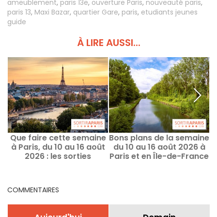
ameublement
,
paris 13e
,
ouverture Paris
,
nouveauté paris
,
paris 13
,
Maxi Bazar
,
quartier Gare
,
paris
,
etudiants jeunes
guide
À LIRE AUSSI...
Que faire cette semaine
Bons plans de la semaine
à Paris, du 10 au 16 août
du 10 au 16 août 2026 à
2026 : les sorties
Paris et en Île-de-France
incontournables
COMMENTAIRES