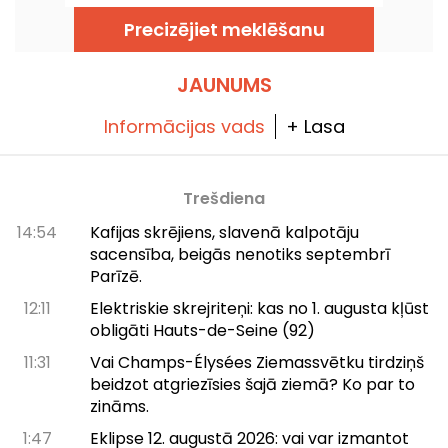
salons (drīzāk – šokolādes salons), kas priecē
izsmalcināto kakao cienītājus. Atklājam
Precizējiet meklēšanu
ekskluzīvus karstos šokolādes dzērienus,
pasniegtus vecmodīgi šokolādes katliņos, un
gardēžu ēdienkarti, kurā godā ir pašu ražotās
mājās veidotās kūciņas.
JAUNUMS
Informācijas vads
+ Lasa
Trešdiena
14:54
Kafijas skrējiens, slavenā kalpotāju
sacensība, beigās nenotiks septembrī
Parīzē.
12:11
Elektriskie skrejriteņi: kas no 1. augusta kļūst
obligāti Hauts-de-Seine (92)
11:31
Vai Champs-Élysées Ziemassvētku tirdziņš
beidzot atgriezīsies šajā ziemā? Ko par to
zināms.
1:47
Eklipse 12. augustā 2026: vai var izmantot