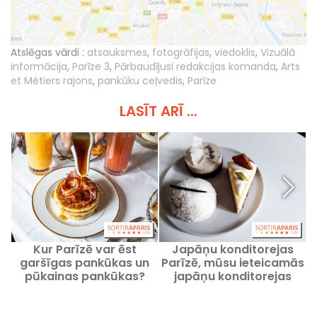
Atslēgas vārdi :
atsauksmes
,
fotogrāfijas
,
viedoklis
,
Vizuālā
informācija
,
Parīze 3
,
Pārbaudījusi redakcijas komanda
,
Arts
et Métiers rajons
,
pankūku ceļvedis
,
Parīze
LASĪT ARĪ ...
Kur Parīzē var ēst
Japāņu konditorejas
N
garšīgas pankūkas un
Parīzē, mūsu ieteicamās
pūkainas pankūkas?
japāņu konditorejas
Mūsu ieteicamās vietas