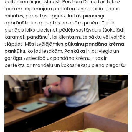
baltumiem ir jāsastingst. Pēc tam Diāna tās liek uz
īpašām cepamajām paplātēm un nogaida piecas
minūtes, pirms tās apgriež, lai tās pienācīgi
apbrūnētu un apceptos no abām pusēm. Tad ir
pienācis laiks pievienot pēdējo sastāvdaļu (šokolādi,
karameli, pandānu), lai klienta mute sāktu vēl vairāk
slāpties. Mēs izvēlējāmies
pūkainu pandāna krēma
pankūku
, ko ļoti iesakām.
Pankūka
ir ļoti viegla un
garšīga. Attiecībā uz pandāna krēmu - tas ir
perfekts, ar mandeļu un kokosriekstu piena piegaršu.