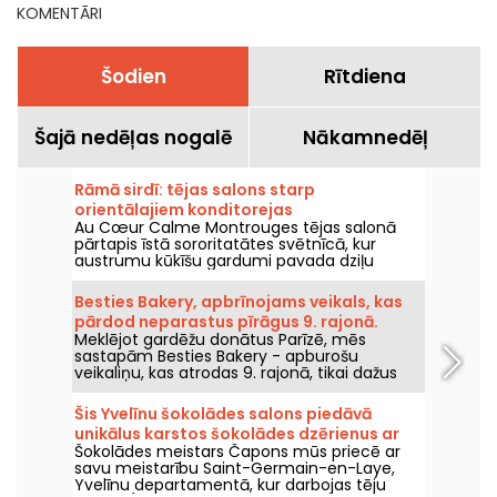
KOMENTĀRI
Šodien
Rītdiena
Šajā nedēļas nogalē
Nākamnedēļ
Rāmā sirdī: tējas salons starp
orientālajiem konditorejas
Au Cœur Calme Montrouges tējas salonā
izstrādājumiem un holistisko labklājību
pārtapis īstā sororitatātes svētnīcā, kur
Montrouge
austrumu kūkīšu gardumi pavada dziļu
iekšējā miera meklējumu. Starp divām
degustācijām šī draudzīgā dzīves vieta
Besties Bakery, apbrīnojams veikals, kas
aicina sievietes atjaunot saikni ar sevi,
pārdod neparastus pīrāgus 9. rajonā.
izmantojot holistiskas kopšanas procedūras.
Meklējot gardēžu donātus Parīzē, mēs
sastapām Besties Bakery - apburošu
veikaliņu, kas atrodas 9. rajonā, tikai dažus
metrus no Sēnas krasta. Besties Bakery
piedāvā meitenīgā atmosfērā gatavotus
Šis Yvelīnu šokolādes salons piedāvā
donātus pēc oriģinālām receptēm, kas
unikālus karstos šokolādes dzērienus ar
noteikti iepriecinās gan lielus, gan mazus.
Šokolādes meistars Čapons mūs priecē ar
gardumiem
Veikalā ne tikai piedāvā tik lielus un gardus
savu meistarību Saint-Germain-en-Laye,
donātus, bet arī dzērienus līdzņemšanai un
Yvelīnu departamentā, kur darbojas tēju
personalizētu kastīšu klāstu svētku sezonai!