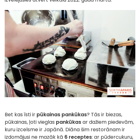
Bet kas īsti ir
pūkainas pankūkas
? Tās ir biezas,
pūkainas, ļoti vieglas
pankūkas
ar dažiem piedevām,
kuru izcelsme ir Japānā. Diāna šim restorānam ir
izdomājusi ne mazāk kā
6 receptes
: ar pūdercukuru,