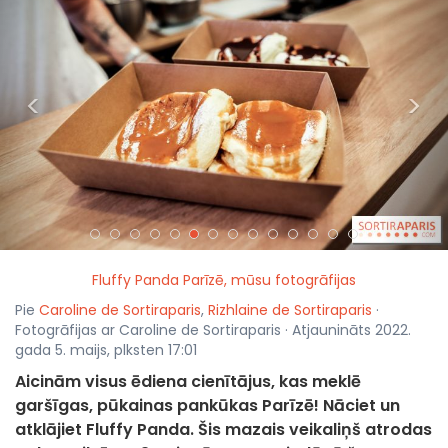
<
>
Fluffy Panda Parīzē, mūsu fotogrāfijas
Pie
Caroline de Sortiraparis
,
Rizhlaine de Sortiraparis
·
Fotogrāfijas ar Caroline de Sortiraparis · Atjaunināts 2022.
gada 5. maijs, plksten 17:01
Aicinām visus ēdiena cienītājus, kas meklē
garšīgas, pūkainas pankūkas Parīzē! Nāciet un
atklājiet Fluffy Panda. Šis mazais veikaliņš atrodas