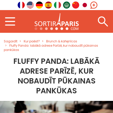
Sagaidīt
Kur paēst?
Brunch & kafejnīcas
Fluffy Panda: labākā adrese Parīzē, kur nobaudīt pūkainas
pankūkas
FLUFFY PANDA: LABĀKĀ
ADRESE PARĪZĒ, KUR
NOBAUDĪT PŪKAINAS
PANKŪKAS