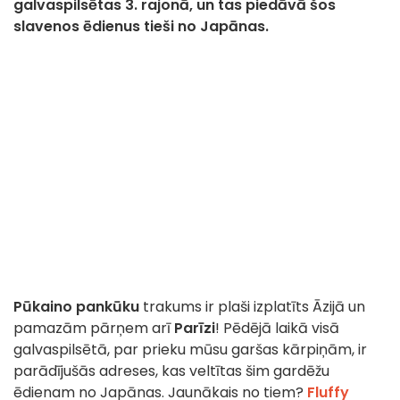
galvaspilsētas 3. rajonā, un tas piedāvā šos
slavenos ēdienus tieši no Japānas.
Pūkaino pankūku
trakums ir plaši izplatīts Āzijā un
pamazām pārņem arī
Parīzi
! Pēdējā laikā visā
galvaspilsētā, par prieku mūsu garšas kārpiņām, ir
parādījušās adreses, kas veltītas šim gardēžu
ēdienam no Japānas. Jaunākais no tiem?
Fluffy