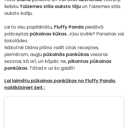
lielisku
Taizemes stila auksto tēju
un Taizemes stila
auksto kafiju.
Lai to visu papildinātu,
Fluffy Panda
piedāvā
pašceptas
pūkainas kūkas
. Jūsu izvēle? Parastas vai
šokolādes.
Nākotnē Diāna plāno radīt citas receptes,
piemēram, augļu
pūkainās pankūkas
vasaras
sezonai, kā arī, un kāpēc ne,
pikantas pūkainas
pankūkas
. Tātad ir uz ko gaidīt!
Lai laimētu pūkainas pankūkas no Fluffy Panda,
noklikšķiniet šeit :