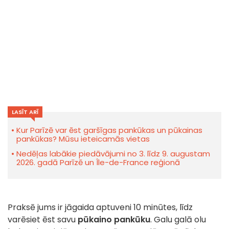
LASĪT ARĪ
Kur Parīzē var ēst garšīgas pankūkas un pūkainas
pankūkas? Mūsu ieteicamās vietas
Nedēļas labākie piedāvājumi no 3. līdz 9. augustam
2026. gadā Parīzē un Île-de-France reģionā
Praksē jums ir jāgaida aptuveni 10 minūtes, līdz
varēsiet ēst savu
pūkaino pankūku
. Galu galā olu