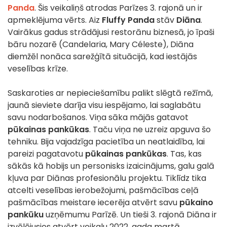
Panda
. Šis veikaliņš atrodas Parīzes 3. rajonā un ir
apmeklējuma vērts. Aiz
Fluffy Panda
stāv
Diāna
.
Vairākus gadus strādājusi restorānu biznesā, jo īpaši
bāru nozarē (Candelaria, Mary Céleste), Diāna
diemžēl nonāca sarežģītā situācijā, kad iestājās
veselības krīze.
Saskaroties ar nepieciešamību palikt slēgtā režīmā,
jaunā sieviete darīja visu iespējamo, lai saglabātu
savu nodarbošanos. Viņa sāka mājās gatavot
pūkainas pankūkas
. Taču viņa ne uzreiz apguva šo
tehniku. Bija vajadzīga pacietība un neatlaidība, lai
pareizi pagatavotu
pūkainas pankūkas
. Tas, kas
sākās kā hobijs un personisks izaicinājums, galu galā
kļuva par Diānas profesionālu projektu. Tiklīdz tika
atcelti veselības ierobežojumi, pašmācības ceļā
pašmācības meistare iecerēja atvērt savu
pūkaino
pankūku
uzņēmumu Parīzē. Un tieši 3. rajonā Diāna ir
izvēlējusies atvērt veikalu 2022. gada martā.