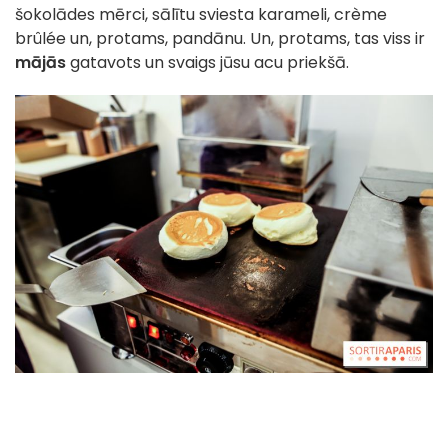
šokolādes mērci, sālītu sviesta karameli, crème
brûlée un, protams, pandānu. Un, protams, tas viss ir
mājās
gatavots un svaigs jūsu acu priekšā.