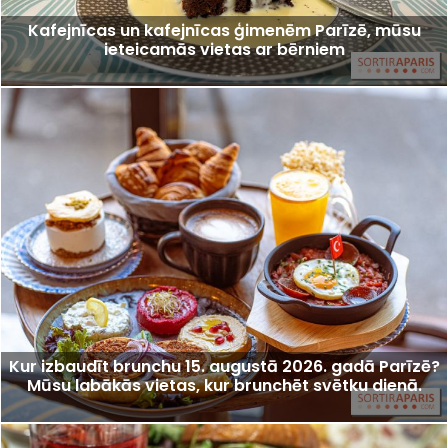
Kafejnīcas un kafejnīcas ģimenēm Parīzē, mūsu
ieteicamās vietas ar bērniem
Kur izbaudīt brunchu 15. augustā 2026. gadā Parīzē?
Mūsu labākās vietas, kur brunchēt svētku dienā.