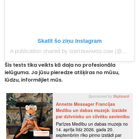
Skatīt šo ziņu Instagram
A publication shared by sᴏʀᴛɪʀᴀᴘᴀʀɪs.ᴄᴏᴍ (@sortiraparis.officiel)
Šis tests tika veikts kā daļa no profesionāla
ielūguma. Ja jūsu pieredze atšķiras no mūsu,
lūdzu, informējiet mūs.