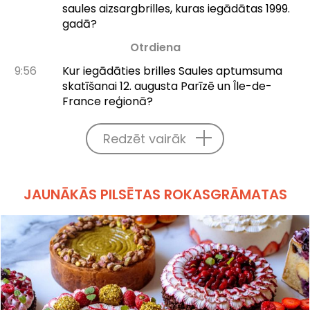
saules aizsargbrilles, kuras iegādātas 1999.
gadā?
Otrdiena
9:56
Kur iegādāties brilles Saules aptumsuma
skatīšanai 12. augusta Parīzē un Île-de-
France reģionā?
Redzēt vairāk
JAUNĀKĀS PILSĒTAS ROKASGRĀMATAS