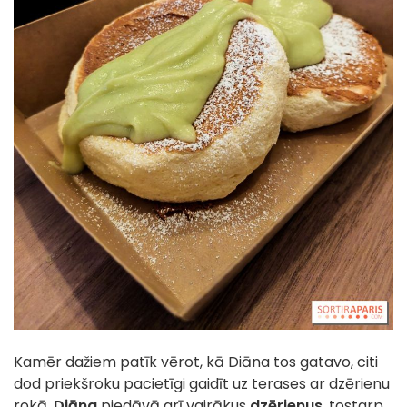
Kamēr dažiem patīk vērot, kā Diāna tos gatavo, citi
dod priekšroku pacietīgi gaidīt uz terases ar dzērienu
rokā.
Diāna
piedāvā arī vairākus
dzērienus
, tostarp