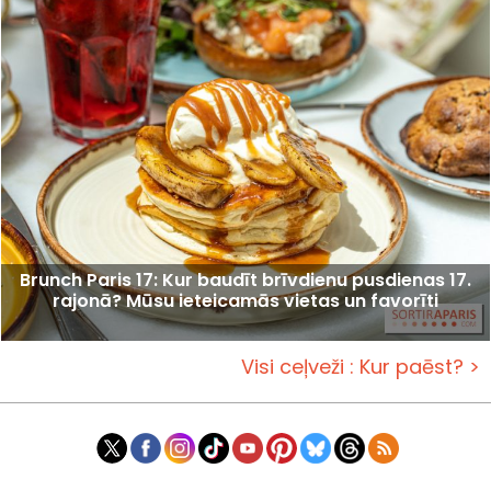
Brunch Paris 17: Kur baudīt brīvdienu pusdienas 17.
rajonā? Mūsu ieteicamās vietas un favorīti
Visi ceļveži : Kur paēst? >