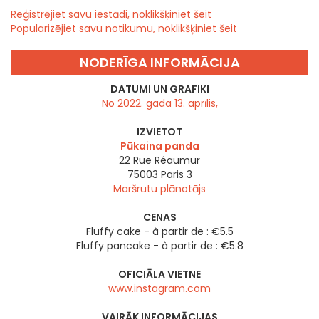
Reģistrējiet savu iestādi, noklikšķiniet šeit
Popularizējiet savu notikumu, noklikšķiniet šeit
NODERĪGA INFORMĀCIJA
DATUMI UN GRAFIKI
No 2022. gada 13. aprīlis,
IZVIETOT
Pūkaina panda
22 Rue Réaumur
75003
Paris 3
Maršrutu plānotājs
CENAS
Fluffy cake - à partir de : €5.5
Fluffy pancake - à partir de : €5.8
OFICIĀLA VIETNE
www.instagram.com
VAIRĀK INFORMĀCIJAS