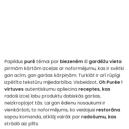
Papildus
purē
tēmai par
biezenēm
šī
gardēžu vieta
pirmām kārtām izceļas ar noformējumu, kas ir svētki
gan acīm, gan garšas kārpiņām. Turklāt ir arī rūpīgi
izpētīta tekstūru mijiedarbība. Visbeidzot,
Oh Purée !
virtuves
autentiskumu apliecina
receptes, kas
radoši izceļ labu produktu dabiskās garšas,
neizkropļojot tās. Lai gan ēdienu nosaukumi ir
vienkāršoti, to noformējums, ko veidojusi
restorāna
sapņu komanda, atklāj vairāk par
radošumu, kas
strādā aiz plīts.