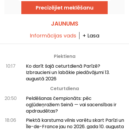
bistro, kas ir slavens ar mājās gatavoto
virtuvi, dalāmajiem ēdieniem un vīnu
Precizējiet meklēšanu
pagrabu, atvērs durvis Feydeau ielā Parīzes 2.
rajonā.
JAUNUMS
Informācijas vads
+ Lasa
Piektiena
10:17
Ko darīt šajā ceturtdienā Parīzē?
Izbraucieni un labākie piedāvājumi 13.
augustā 2026
Ceturtdiena
20:50
Peldēšanas čempionāts: pēc
ogļūdeņražiem Seinā — vai sacensības ir
apdraudētas?
18:06
Piektā karstuma vilnis varētu skart Parīzi un
Île-de-France jau no 2026. gada 10. augusta