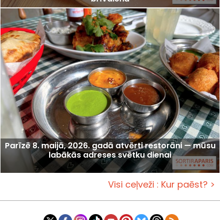
Parīzē 8. maijā, 2026. gadā atvērti restorāni — mūsu
labākās adreses svētku dienai
Visi ceļveži : Kur paēst? >