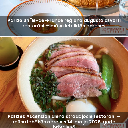
Parīzē un Île-de-France reģionā augustā atvērti
restorāni — mūsu ieteiktās adreses
Parīzes Ascension dienā strādājošie restorāni —
mūsu labākās adreses 14. maija 2026. gada
brīvdienā