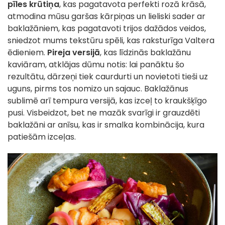
pīles krūtiņa
, kas pagatavota perfekti rozā krāsā,
atmodina mūsu garšas kārpiņas un lieliski sader ar
baklažāniem, kas pagatavoti trijos dažādos veidos,
sniedzot mums tekstūru spēli, kas raksturīga Valtera
ēdieniem.
Pireja versijā
, kas līdzinās baklažānu
kaviāram, atklājas dūmu notis: lai panāktu šo
rezultātu, dārzeņi tiek caurdurti un novietoti tieši uz
uguns, pirms tos nomizo un sajauc. Baklažānus
sublimē arī tempura versijā, kas izceļ to kraukšķīgo
pusi. Visbeidzot, bet ne mazāk svarīgi ir grauzdēti
baklažāni ar anīsu, kas ir smalka kombinācija, kura
patiešām izceļas.