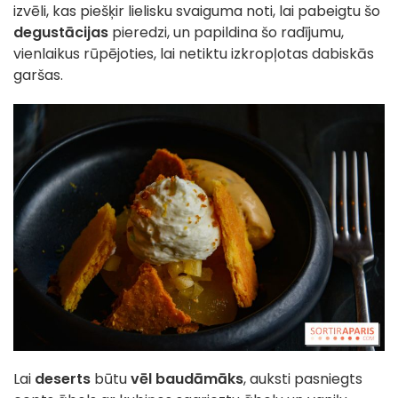
izvēli, kas piešķir lielisku svaiguma noti, lai pabeigtu šo
degustācijas
pieredzi, un papildina šo radījumu,
vienlaikus rūpējoties, lai netiktu izkropļotas dabiskās
garšas.
Lai
deserts
būtu
vēl baudāmāks
, auksti pasniegts