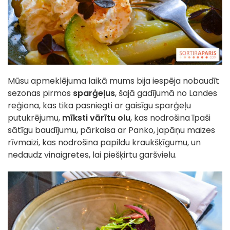
Mūsu apmeklējuma laikā mums bija iespēja nobaudīt
sezonas pirmos
sparģeļus
, šajā gadījumā no Landes
reģiona, kas tika pasniegti ar gaisīgu sparģeļu
putukrējumu,
mīksti vārītu olu
, kas nodrošina īpaši
sātīgu baudījumu, pārkaisa ar Panko, japāņu maizes
rīvmaizi, kas nodrošina papildu kraukšķīgumu, un
nedaudz vinaigretes, lai piešķirtu garšvielu.