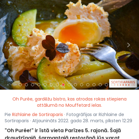
<
>
Oh Purée, gardēžu bistro, kas atrodas rokas stiepiena
attālumā no Mouffetard ielas.
Pie
Rizhlaine de Sortiraparis
· Fotogrāfijas ar Rizhlaine de
Sortiraparis · Atjaunināts 2022. gada 28. marts, plksten 12:29
"Oh Purée!" ir īstā vieta Parīzes 5. rajonā. Šajā
draudzīgajā, šarmantajā restorānā jūs varat