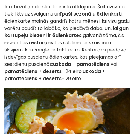
Ierobežotā ēdienkarte ir īsts atklājums. Šeit uzsvars
tiek likts uz svaigumu un
īpaši sezonālu ēd
ienkarti:
ēdienkarte mainās gandrīz katru mēnesi, lai visu gadu
varētu baudīt to labāko, ko piedāvā daba. Un, lai
gan
kartupeļu biezeni ir
ēdienkartes
galvenā tēma, šis
iecienītais
restorāns
tos sublimē ar skaistiem
šķīvjiem, kas žonglē ar faktūrām. Restorāns piedāvā
izdevīgas pusdienu ēdienkartes, kas pieejamas arī
sestdienu pusdienās:
uzkoda + pamatēdiens
vai
pamatēdiens + deserts
- 24 eiro;
uzkoda +
pamatēdiens + deserts
- 29 eiro.