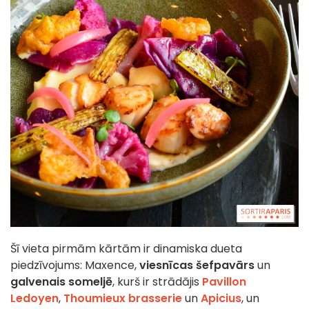
Šī vieta pirmām kārtām ir dinamiska dueta
piedzīvojums: Maxence,
viesnīcas šefpavārs
un
galvenais someljē
, kurš ir strādājis
Pavillon
Ledoyen
,
Thoumieux brasserie
un
Apicius
, un