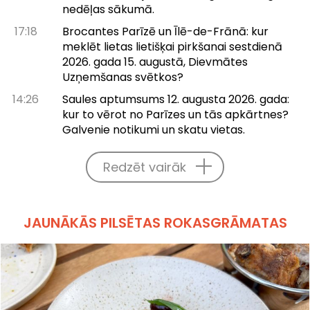
nedēļas sākumā.
17:18
Brocantes Parīzē un Īlē-de-Frānā: kur
meklēt lietas lietišķai pirkšanai sestdienā
2026. gada 15. augustā, Dievmātes
Uzņemšanas svētkos?
14:26
Saules aptumsums 12. augusta 2026. gada:
kur to vērot no Parīzes un tās apkārtnes?
Galvenie notikumi un skatu vietas.
Redzēt vairāk
JAUNĀKĀS PILSĒTAS ROKASGRĀMATAS