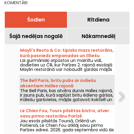
KOMENTĀRI
Šodien
Rītdiena
Šajā nedēļas nogalē
Nākamnedēļ
Mayli's Resto & Co: tipisks mazs restorāns,
kurā pasniedz empanadas un čīliešu
Lai gurmāniski atpūstos un mainītu vidi,
ēdienus.
dodieties uz Čīli, kur Parīzes 2. rajonā esošajā
Maylin restorānā var nobaudīt gardas mājās
gatavotas empanadas un Latīņamerikas
ēdienus.
The Bell Paris, britu pubs ar indiešu
akcentiem Halles rajonā
The Bell Paris, kas atvēra durvis Halles rajonā,
ir jauns pub, kurā saplūst britu ēdiena garšas,
indiešu garšvielas, mājās gatavoti kokteilī un
amatnieku alus, visu veido Džims Hāmiltons.
Le Chien Fou, Tours pilsētas bistro, atver
savu pirmo restorānu Parīzē.
Jau esošs pilsētās Toursā, Orlēnā un
Poitiersā, Le Chien Fou atklāj savu pirmo
Parīzes adresi. 2026. gada septembra vidū šis