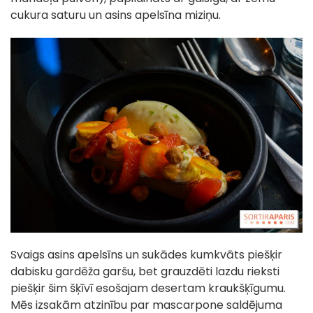
cukura saturu un asins apelsīna miziņu.
Svaigs asins apelsīns un sukādes kumkvāts piešķir
dabisku gardēža garšu, bet grauzdēti lazdu rieksti
piešķir šim šķīvī esošajam desertam kraukšķīgumu.
Mēs izsakām atzinību par mascarpone saldējuma