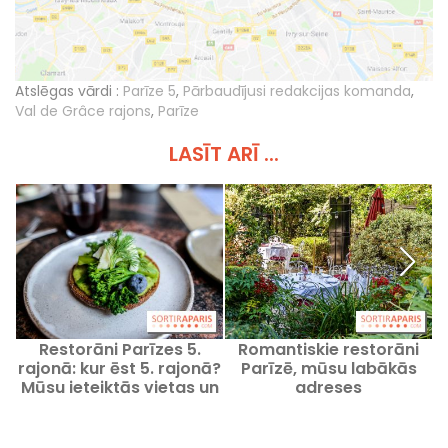
Atslēgas vārdi :
Parīze 5
,
Pārbaudījusi redakcijas komanda
,
Val de Grâce rajons
,
Parīze
LASĪT ARĪ ...
Restorāni Parīzes 5.
Romantiskie restorāni
A
rajonā: kur ēst 5. rajonā?
Parīzē, mūsu labākās
Mūsu ieteiktās vietas un
adreses
iecienītākās vietas