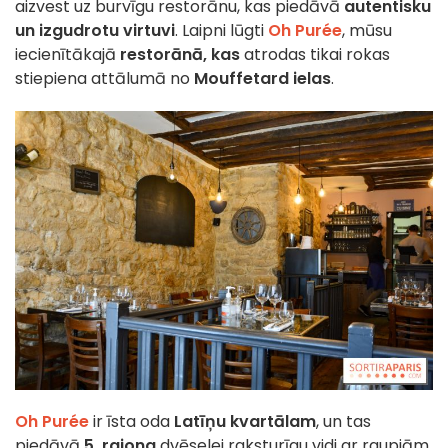
aizvest uz burvīgu restorānu, kas piedāvā
autentisku
un izgudrotu
virtuvi
. Laipni lūgti
Oh Purée
, mūsu
iecienītākajā
restorānā, kas
atrodas tikai rokas
stiepiena attālumā no
Mouffetard ielas
.
Oh Purée
ir īsta oda
Latīņu kvartālam
, un tas
piedāvā
5. rajona
dvēselei raksturīgu vidi ar raupjām