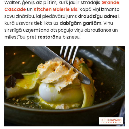
Walter, ģēnijs aiz plītīm, kurš jau ir strādājis
Grande
Cascade
un
Kitchen Galerie Bis
. Kopā viņi izmanto
savu zinātību, lai piedāvātu jums
draudzīgu adresi
,
kurā uzsvars tiek likts uz
dabīgām garšām
. Viņu
sirsnīgā uzņemšana atspoguļo viņu aizraušanos un
mīlestību pret
restorānu
biznesu.