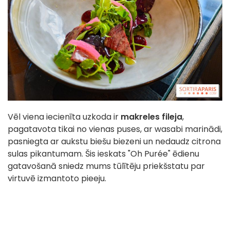
Vēl viena iecienīta uzkoda ir
makreles fileja
,
pagatavota tikai no vienas puses, ar wasabi marinādi,
pasniegta ar aukstu biešu biezeni un nedaudz citrona
sulas pikantumam. Šis ieskats "Oh Purée" ēdienu
gatavošanā sniedz mums tūlītēju priekšstatu par
virtuvē izmantoto pieeju.