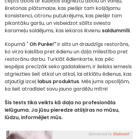
cepts ābols ar kubiņos sagrieztu ābolu un vaniļu,
Bretonas plātsmaize, kas piešķir tam košļājamu
konsistenci, citronu putukrējums, kas piešķir tam
pikantāku garšu, un visbeidzot sālīts sviesta
karameļu saldējums, kas iekaros ikvienu
saldummīli
.
Kopumā "
Oh Purée!"
ir silts un draudzīgs restorāns,
ko virza kaislība pret ēdienu un dziļa mīlestība pret
restorānu darbu. Turklāt ēdienkarte, kas pēc
iespējas precīzāk seko gadalaikiem, ir lielisks iemesls
atgriezties šeit atkal un atkal, lai atklātu ēdienus, kas
atjautīgi izceļ
labus produktus
. Mēs jums apsolījām,
ka šeit atradīsiet savu jauno gardēžu mītni!
Šis tests tika veikts kā daļa no profesionāla
ielūguma. Ja jūsu pieredze atšķiras no mūsu,
lūdzu, informējiet mūs.