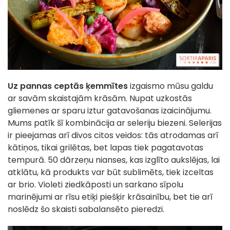
Uz pannas ceptās ķemmītes
izgaismo mūsu galdu
ar savām skaistajām krāsām. Nupat uzkostās
gliemenes ar sparu iztur gatavošanas izaicinājumu.
Mums patīk šī kombinācija ar seleriju biezeni. Selerijas
ir pieejamas arī divos citos veidos: tās atrodamas arī
kātiņos, tikai grilētas, bet lapas tiek pagatavotas
tempurā. 50 dārzeņu nianses, kas izglīto aukslējas, lai
atklātu, kā produkts var būt sublimēts, tiek izceltas
ar brio. Violeti ziedkāposti un sarkano sīpolu
marinējumi ar rīsu etiķi piešķir krāsainību, bet tie arī
noslēdz šo skaisti sabalansēto pieredzi.