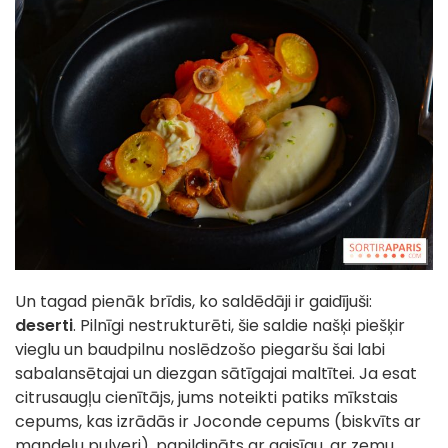
Un tagad pienāk brīdis, ko saldēdāji ir gaidījuši:
deserti
. Pilnīgi nestrukturēti, šie saldie našķi piešķir
vieglu un baudpilnu noslēdzošo piegaršu šai labi
sabalansētajai un diezgan sātīgajai maltītei. Ja esat
citrusaugļu cienītājs, jums noteikti patiks mīkstais
cepums, kas izrādās ir Joconde cepums (biskvīts ar
mandeļu pulveri), papildināts ar gaisīgu, ar zemu