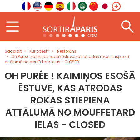
Sagaidīt
Kur paēst?
Restorāns
Oh Purée ! kaimiņos esošā ēstuve, kas atrodas rokas stiepiena
attālumā no Mouffetard ielas - CLOSED
OH PURÉE ! KAIMIŅOS ESOŠĀ
ĒSTUVE, KAS ATRODAS
ROKAS STIEPIENA
ATTĀLUMĀ NO MOUFFETARD
IELAS - CLOSED