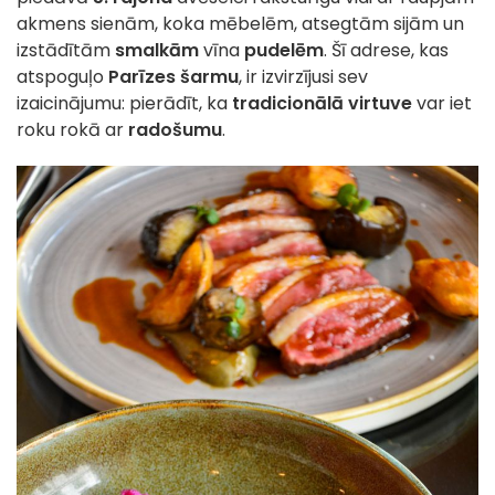
akmens sienām, koka mēbelēm, atsegtām sijām un
izstādītām
smalkām
vīna
pudelēm
. Šī adrese, kas
atspoguļo
Parīzes šarmu
, ir izvirzījusi sev
izaicinājumu: pierādīt, ka
tradicionālā virtuve
var iet
roku rokā ar
radošumu
.