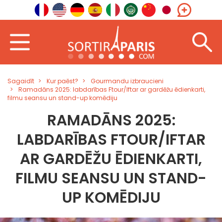
Sagaidīt
Kur paēst?
Gourmandu izbraucieni
Ramadāns 2025: labdarības Ftour/Iftar ar gardēžu ēdienkarti,
filmu seansu un stand-up komēdiju
RAMADĀNS 2025:
LABDARĪBAS FTOUR/IFTAR
AR GARDĒŽU ĒDIENKARTI,
FILMU SEANSU UN STAND-
UP KOMĒDIJU