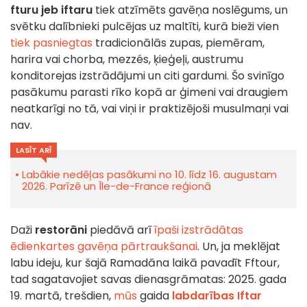
fturu jeb iftaru
tiek atzīmēts gavēņa noslēgums, un
svētku dalībnieki pulcējas uz maltīti, kurā bieži vien
tiek pasniegtas
tradicionālās zupas, piemēram,
harira vai chorba, mezzés, ķieģeļi, austrumu
konditorejas izstrādājumi un citi gardumi. Šo svinīgo
pasākumu parasti rīko kopā ar ģimeni vai draugiem
neatkarīgi no tā, vai viņi ir praktizējoši musulmaņi vai
nav.
LASĪT ARĪ
Labākie nedēļas pasākumi no 10. līdz 16. augustam
2026. Parīzē un Île-de-France reģionā
Daži
restorāni
piedāvā arī
īpaši izstrādātas
ēdienkartes gavēņa pārtraukšanai
. Un, ja meklējat
labu ideju, kur šajā Ramadāna laikā pavadīt Fftour,
tad sagatavojiet savas dienasgrāmatas: 2025. gada
19. martā, trešdien,
mūs
gaida
labdarības Iftar