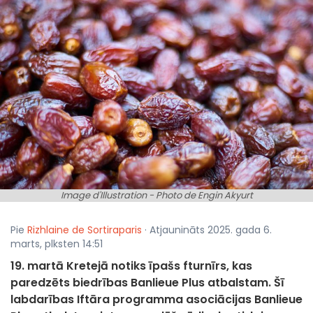
Image d'Illustration - Photo de Engin Akyurt
Pie
Rizhlaine de Sortiraparis
· Atjaunināts 2025. gada 6.
marts, plksten 14:51
19. martā Kretejā notiks īpašs fturnīrs, kas
paredzēts biedrības Banlieue Plus atbalstam. Šī
labdarības Iftāra programma asociācijas Banlieue