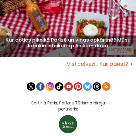
Kur doties piknikā Parīzē un viņas apkārtnē? Mūsu
labākie ieteikumi piknikam dabā
Visi ceļveži : Kur paēst? >
Sortir à Paris, Parīzes Tūrisma biroja
partneris: