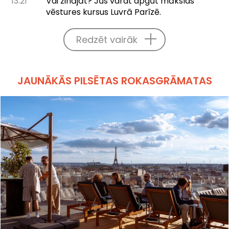
13:21
Vai zinājāt? Jūs varat apgūt mākslas
vēstures kursus Luvrā Parīzē.
Redzēt vairāk
JAUNĀKĀS PILSĒTAS ROKASGRĀMATAS