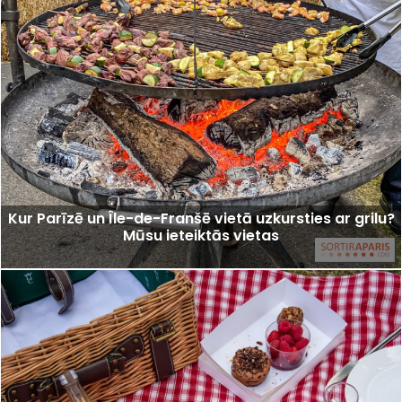
Kur Parīzē un Île-de-Franšē vietā uzkursties ar grilu?
Mūsu ieteiktās vietas