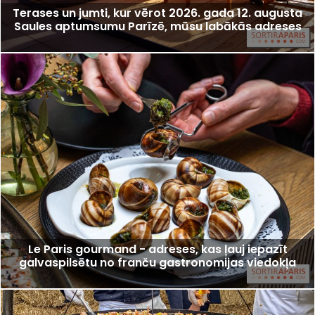
Terases un jumti, kur vērot 2026. gada 12. augusta
Saules aptumsumu Parīzē, mūsu labākās adreses
Le Paris gourmand - adreses, kas ļauj iepazīt
galvaspilsētu no franču gastronomijas viedokļa