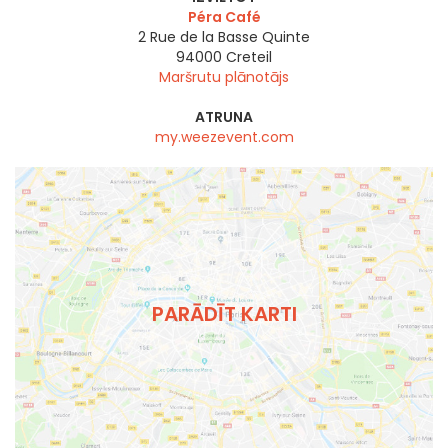
Péra Café
2 Rue de la Basse Quinte
94000
Creteil
Maršrutu plānotājs
ATRUNA
my.weezevent.com
PARĀDĪT KARTI