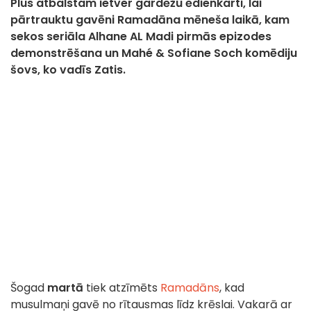
Plus atbalstam ietver gardēžu ēdienkarti, lai
pārtrauktu gavēni Ramadāna mēneša laikā, kam
sekos seriāla Alhane AL Madi pirmās epizodes
demonstrēšana un Mahé & Sofiane Soch komēdiju
šovs, ko vadīs Zatis.
Šogad
martā
tiek atzīmēts
Ramadāns
, kad
musulmaņi gavē no rītausmas līdz krēslai. Vakarā ar