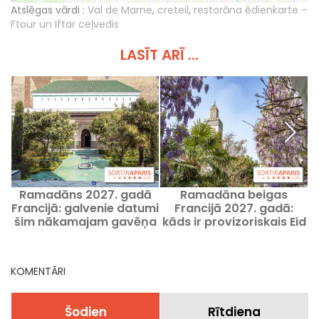
Atslēgas vārdi :
Val de Marne
,
creteil
,
restorāna ēdienkarte –
Ftour un Iftar ceļvedis
LASĪT ARĪ ...
Ramadāns 2027. gadā
Ramadāna beigas
Francijā: galvenie datumi
Francijā 2027. gadā:
p
šim nākamajam gavēņa
kāds ir provizoriskais Eid
p
mēnesim
al-Fitr datums?
KOMENTĀRI
Šodien
Rītdiena