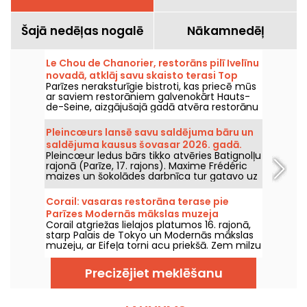
Šajā nedēļas nogalē
Nākamnedēļ
Le Chou de Chanorier, restorāns pilī Ivelīnu
novadā, atklāj savu skaisto terasi Top
Parīzes neraksturīgie bistroti, kas priecē mūs
sarakstā.
ar saviem restorāniem galvenokārt Hauts-
de-Seine, aizgājušajā gadā atvēra restorānu
arī Yvelīnēs! Un ne kur nu kurš – tas atrodas
Chanorier pilī Croissy-Sur-Seine, kur tagad
Pleincœurs lansē savu saldējuma bāru un
var ļauties garšu baudēm. Un pārsteigums –
saldējuma kausus šovasar 2026. gadā.
te var iepazīt ēdienkarti, kuras paraksts
Pleincœur ledus bārs tikko atvēries Batignolļu
pieder Charlie Anne, Top Chef 2025 finālistei.
rajonā (Parīze, 17. rajons). Maxime Frédéric
Mēs izmēģinājām Chanorier bistro Chou,
maizes un šokolādes darbnīca tur gatavo uz
kura ēdienkarte ir īsa, taču izteikti gardēdīga,
vietas minūtes saldējumus un rokām
un pat milzīga terase zaļā parka vidū, kur
darinātas saldējuma kausus, kurus būs
ziemā tiek pasniegtas raclette, bet vasarā –
Corail: vasaras restorāna terase pie
iespējams izbaudīt šovasar 2026. gadā.
grils.
Parīzes Modernās mākslas muzeja
Corail atgriežas lielajos platumos 16. rajonā,
priekšdaļas – atsauksmes un foto
starp Palais de Tokyo un Modernās mākslas
muzeju, ar Eifeļa torni acu priekšā. Zem milzu
saulessargiem bijušais Forest atklāj vasaras
pauzi ar Vidusjūras noskaņu, no zemes līdz
Precizējiet meklēšanu
jūrai — atsvaidzinoši kokteiļi, krāsaini ēdienu
šķīvji un korāla krāsas saulriets.