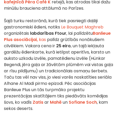
kafejnīcā Péra Café K
retejā, kas atrodas tikai dažu
minūšu brauciena attālumā no Parīzes.
Šajā turku restorānā, kurā tiek pasniegti daļēji
gastronomiski ēdieni, notiks
Le Bouquet Maghreb
organizētais
labdarības Ftour
, lai palīdzētu
Banlieue
Plus asociācijai,
kas
palīdz grūtībās nonākušiem
cilvēkiem. Vakara cena ir
25 eiro
, un tajā iekļauta
gardēžu ēdienkarte, kurā ietilpst aperitīvs, karsto un
auksto uzkodu izvēle, pamatēdienu izvēle (Hünkar
Begendi, jēra gaļa ar žāvētām plūmēm vai vistas gaļa
ar rīsu pildījumu) un tradicionālais osmaņu šerbets.
Taču tas vēl nav viss, jo viesi varēs noskatīties seriāla
Alhane Al Madi pirmo epizodi. Pēc asociācijas
Banlieue Plus un tās turpmāko projektu
prezentācijas skatītājiem tiks piedāvāts komēdijas
šovs, ko vadīs
Zatis
ar
Mahē
un
Sofiane Soch
, kam
sekos deserts.