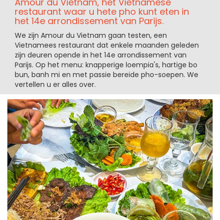
Amour du Vietnam, het Vietnamese
restaurant waar u hete pho kunt eten in
het 14e arrondissement van Parijs.
We zijn Amour du Vietnam gaan testen, een
Vietnamees restaurant dat enkele maanden geleden
zijn deuren opende in het 14e arrondissement van
Parijs. Op het menu: knapperige loempia's, hartige bo
bun, banh mi en met passie bereide pho-soepen. We
vertellen u er alles over.