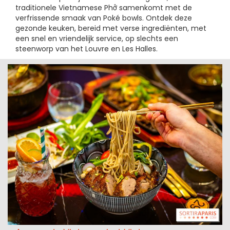
traditionele Vietnamese Phở samenkomt met de
verfrissende smaak van Poké bowls. Ontdek deze
gezonde keuken, bereid met verse ingrediënten, met
een snel en vriendelijk service, op slechts een
steenworp van het Louvre en Les Halles.