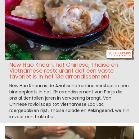
New Hao Khoan, het Chinese, Thaise en
Vietnamese restaurant dat een vaste
favoriet is in het 13e arrondissement
New Hao Khoan is de Aziatische kantine verstopt in een
binnenplaats in het 13ᵉ arrondissement van Parijs die
ons al tientallen jaren in vervoering brengt. Van
Chinese raviolisoep tot Vietnamese Loc Lac
roergebakken rijst, Thaise salade en Pekingeend, we zijn
in voor een traktatie.