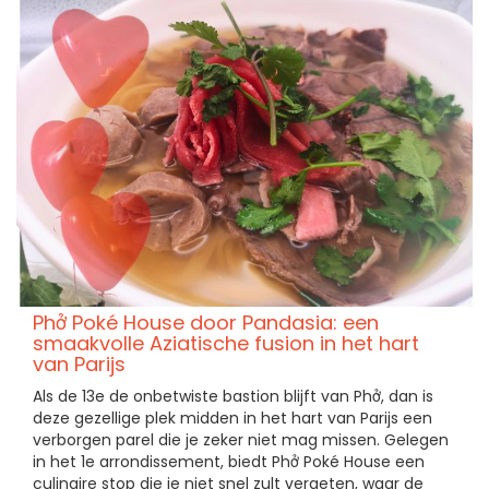
Phở Poké House door Pandasia: een
smaakvolle Aziatische fusion in het hart
van Parijs
Als de 13e de onbetwiste bastion blijft van Phở, dan is
deze gezellige plek midden in het hart van Parijs een
verborgen parel die je zeker niet mag missen. Gelegen
in het 1e arrondissement, biedt Phở Poké House een
culinaire stop die je niet snel zult vergeten, waar de