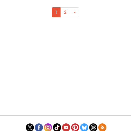
1
2
»