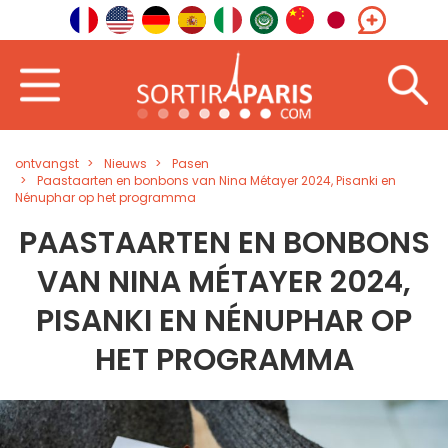
ontvangst
Nieuws
Pasen
Paastaarten en bonbons van Nina Métayer 2024, Pisanki en
Nénuphar op het programma
PAASTAARTEN EN BONBONS
VAN NINA MÉTAYER 2024,
PISANKI EN NÉNUPHAR OP
HET PROGRAMMA