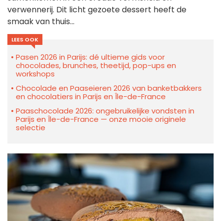
verwennerij. Dit licht gezoete dessert heeft de
smaak van thuis...
LEES OOK
Pasen 2026 in Parijs: dé ultieme gids voor
chocolades, brunches, theetijd, pop-ups en
workshops
Chocolade en Paaseieren 2026 van banketbakkers
en chocolatiers in Parijs en Île-de-France
Paaschocolade 2026: ongebruikelijke vondsten in
Parijs en Île-de-France — onze mooie originele
selectie