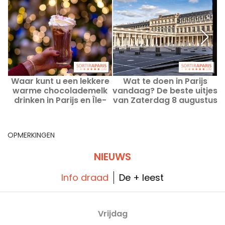
Waar kunt u een lekkere
Wat te doen in Parijs
warme chocolademelk
vandaag? De beste uitjes
drinken in Parijs en Île-
van Zaterdag 8 augustus
k
de-France? Onze
2026
favoriete chocoladebars
OPMERKINGEN
NIEUWS
Info draad
De + leest
Vrijdag