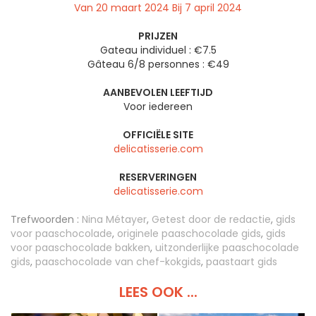
Van 20 maart 2024 Bij 7 april 2024
PRIJZEN
Gateau individuel : €7.5
Gâteau 6/8 personnes : €49
AANBEVOLEN LEEFTIJD
Voor iedereen
OFFICIËLE SITE
delicatisserie.com
RESERVERINGEN
delicatisserie.com
Trefwoorden :
Nina Métayer
,
Getest door de redactie
,
gids
voor paaschocolade
,
originele paaschocolade gids
,
gids
voor paaschocolade bakken
,
uitzonderlijke paaschocolade
gids
,
paaschocolade van chef-kokgids
,
paastaart gids
LEES OOK ...