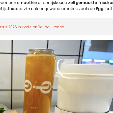
 voor een
smoothie
of een ijskoude
zelfgemaakte frisdra
of
ijsthee
, er zijn ook ongewone creaties zoals de
Egg Lat
us 2026 in Parijs en Île-de-France