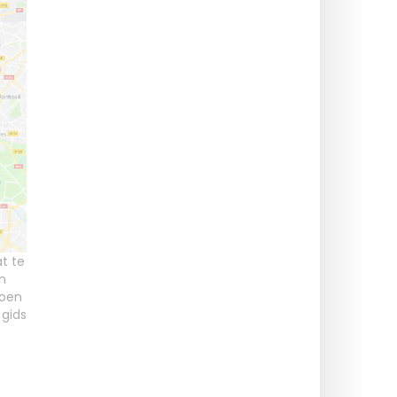
t te
n
doen
,
gids