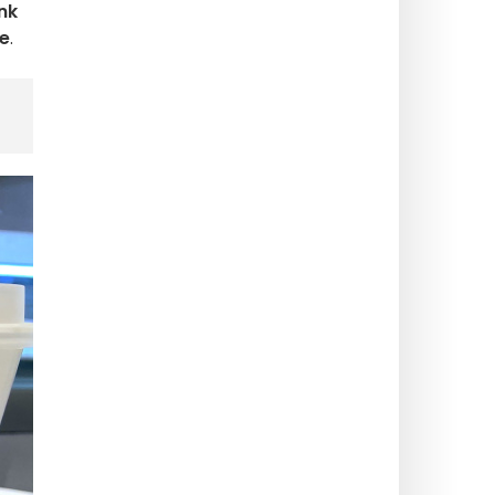
nk
te
.