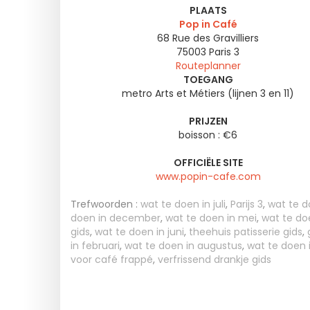
PLAATS
Pop in Café
68 Rue des Gravilliers
75003
Paris 3
Routeplanner
TOEGANG
metro Arts et Métiers (lijnen 3 en 11)
PRIJZEN
boisson : €6
OFFICIËLE SITE
www.popin-cafe.com
Trefwoorden :
wat te doen in juli
,
Parijs 3
,
wat te d
doen in december
,
wat te doen in mei
,
wat te do
gids
,
wat te doen in juni
,
theehuis patisserie gids
,
in februari
,
wat te doen in augustus
,
wat te doen
voor café frappé
,
verfrissend drankje gids