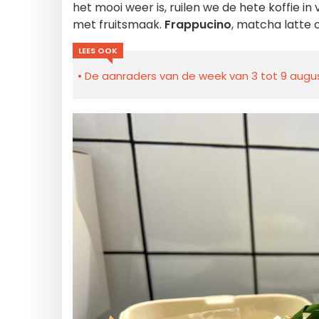
het mooi weer is, ruilen we de hete koffie in
met fruitsmaak.
Frappucino
, matcha latte 
LEES OOK
De aanraders van de week van 3 tot 9 august