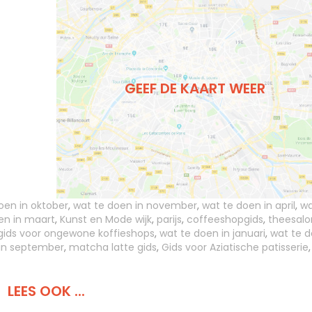
GEEF DE KAART WEER
oen in oktober
,
wat te doen in november
,
wat te doen in april
,
wa
en in maart
,
Kunst en Mode wijk
,
parijs
,
coffeeshopgids
,
theesalo
gids voor ongewone koffieshops
,
wat te doen in januari
,
wat te 
 in september
,
matcha latte gids
,
Gids voor Aziatische patisserie
LEES OOK ...