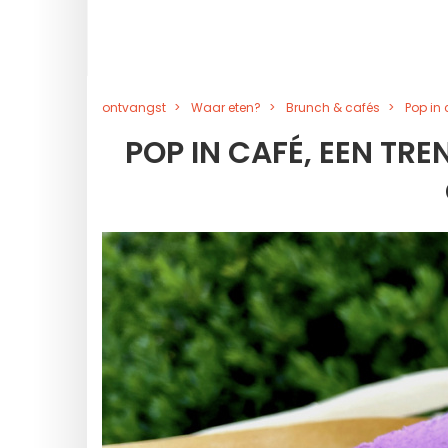
ontvangst
Waar eten?
Brunch & cafés
Pop in 
POP IN CAFÉ, EEN TR