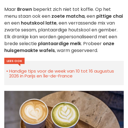
Maar
Brown
beperkt zich niet tot koffie. Op het
menu staan ook een
zoete matcha
, een
pittige chai
en een
houtskool latte
, een verrassende mix van
zwarte sesam, plantaardige houtskool en gember.
Elk drankje kan worden gepersonaliseerd met een
brede selectie
plantaardige melk
. Probeer
onze
huisgemaakte wafels
, warm geserveerd.
LEES OOK
Handige tips voor de week van 10 tot 16 augustus
2026 in Parijs en Île-de-France