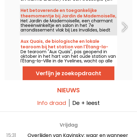
cafeïnehoudende) pauze tijdens je bezoek
aan de vlooienmarkt.
Het betoverende en toegankelijke
theemomentje bij Jardin de Mademoiselle,
Het Jardin de Mademoiselle, een charmant
de parel in Parijs 7e
theeënwinkeltje en salon in het 7e
arrondissement vlak bij Les Invalides, biedt
elke dag een aangepaste tea time die
rekening houdt met jouw wensen en budget.
Aux Quais, de biologische en lokale
Laten we deze keer de verschillende tea
tearoom bij het station van l'Étang-la-
time-arrangementen ontdekken in haar
De tearoom "Aux Quais", pas geopend in
Ville in het departement Yvelines
betoverende wereld, ongeacht het seizoen.
oktober in het hart van het oude station van
l'Étang-la-Ville in de Yvelines, wacht op alle
passerende fijnproevers en zondagse
wandelaars om u te verwennen met
Verfijn je zoekopdracht
biologische en lokale producten, allemaal
zelfgemaakt.
NIEUWS
Info draad
De + leest
Vrijdag
15:31
Overlijden van Kavinsky: waar en wanneer