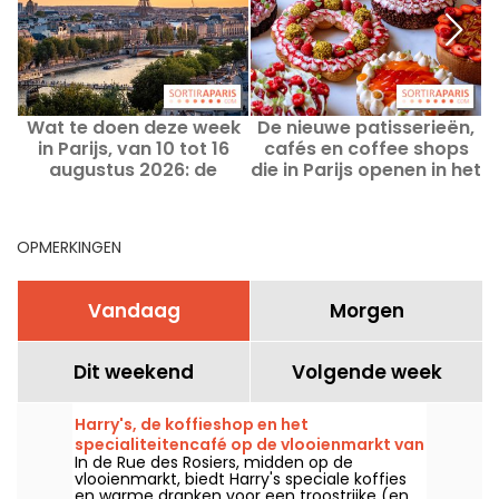
Wat te doen deze week
De nieuwe patisserieën,
in Parijs, van 10 tot 16
cafés en coffee shops
augustus 2026: de
die in Parijs openen in het
onmisbare uitjes
najaar van 2026.
OPMERKINGEN
Vandaag
Morgen
Dit weekend
Volgende week
Harry's, de koffieshop en het
specialiteitencafé op de vlooienmarkt van
In de Rue des Rosiers, midden op de
Saint-Ouen
vlooienmarkt, biedt Harry's speciale koffies
en warme dranken voor een troostrijke (en