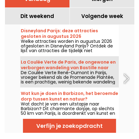
Dit weekend
Volgende week
Disneyland Parijs: deze attracties
gesloten in augustus 2026
Welke attracties worden in augustus 2026
afgesloten in Disneyland Parijs? Ontdek de
lijst van attracties die tijdelijk niet
toegankelijk zijn wegens onderhoud of
renovatie, zodat u uw bezoek aan de
La Coulée Verte de Paris, de ongewone en
Disney-parken kunt plannen.
verborgen wandeling van Bastille naar
De Coulée Verte René-Dumont in Parijs,
Vincennes
vroeger bekend als de Promenade Plantée,
is een prachtige, weinig bekende wandeling
die Parijzenaars meeneemt op een groene
reis van de Bastille naar het Bois de
Wat kun je doen in Barbizon, het beroemde
Vincennes, langs het Viaduc des Arts. Het is
dorp tussen kunst en natuur?
een ongewone en schaduwrijke manier om
Wat dacht je van een uitstapje naar
Parijs te ontdekken, weg van de drukte van
Barbizon? Dit charmante dorpje, op slechts
de stad.
50 km van Parijs, is doordrenkt van kunst en
natuur aan de rand van het bos van
Fontainebleau. Ontdek onze tips voor het
Verfijn je zoekopdracht
perfecte dagje uit of weekendje weg.