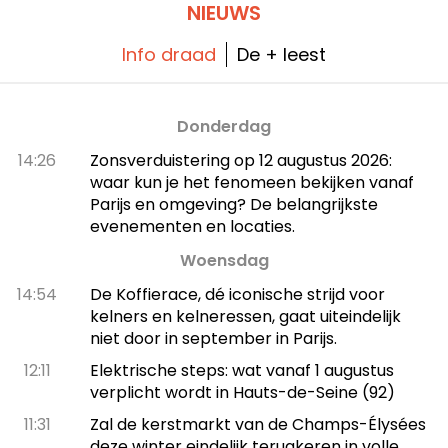
NIEUWS
Info draad
De + leest
Donderdag
14:26
Zonsverduistering op 12 augustus 2026:
waar kun je het fenomeen bekijken vanaf
Parijs en omgeving? De belangrijkste
evenementen en locaties.
Woensdag
14:54
De Koffierace, dé iconische strijd voor
kelners en kelneressen, gaat uiteindelijk
niet door in september in Parijs.
12:11
Elektrische steps: wat vanaf 1 augustus
verplicht wordt in Hauts-de-Seine (92)
11:31
Zal de kerstmarkt van de Champs-Élysées
deze winter eindelijk terugkeren in volle