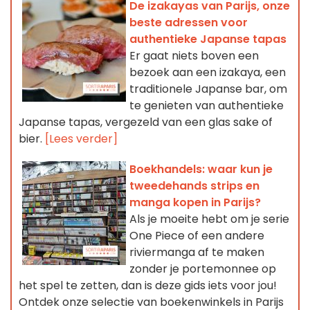
De izakayas van Parijs, onze
beste adressen voor
authentieke Japanse tapas
Er gaat niets boven een
bezoek aan een izakaya, een
traditionele Japanse bar, om
te genieten van authentieke
Japanse tapas, vergezeld van een glas sake of
bier.
[Lees verder]
Boekhandels: waar kun je
tweedehands strips en
manga kopen in Parijs?
Als je moeite hebt om je serie
One Piece of een andere
riviermanga af te maken
zonder je portemonnee op
het spel te zetten, dan is deze gids iets voor jou!
Ontdek onze selectie van boekenwinkels in Parijs