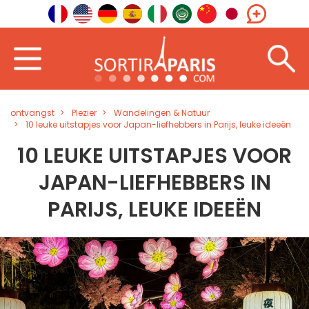
ontvangst
Plezier
Wandelingen & Natuur
10 leuke uitstapjes voor Japan-liefhebbers in Parijs, leuke ideeën
10 LEUKE UITSTAPJES VOOR
JAPAN-LIEFHEBBERS IN
PARIJS, LEUKE IDEEËN