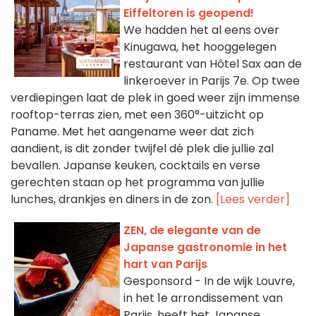
Eiffeltoren is geopend!
We hadden het al eens over
Kinugawa, het hooggelegen
restaurant van Hôtel Sax aan de
linkeroever in Parijs 7e. Op twee
verdiepingen laat de plek in goed weer zijn immense
rooftop-terras zien, met een 360°-uitzicht op
Paname. Met het aangename weer dat zich
aandient, is dit zonder twijfel dé plek die jullie zal
bevallen. Japanse keuken, cocktails en verse
gerechten staan op het programma van jullie
lunches, drankjes en diners in de zon.
[Lees verder]
ZEN, de elegante van de
Japanse gastronomie in het
hart van Parijs
Gesponsord - In de wijk Louvre,
in het 1e arrondissement van
Parijs, heeft het Japanse