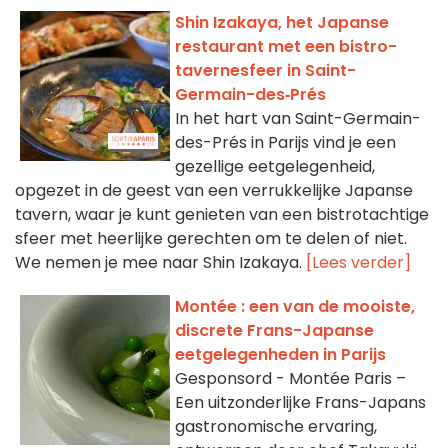
Shin Izakaya, het Japanse
restaurant met een bistro-
taverne­sfeer in Saint-
Germain-des‑Prés
In het hart van Saint-Germain-
des-Prés in Parijs vind je een
gezellige eetgelegenheid,
opgezet in de geest van een verrukkelijke Japanse
tavern, waar je kunt genieten van een bistrotachtige
sfeer met heerlijke gerechten om te delen of niet.
We nemen je mee naar Shin Izakaya.
[Lees verder]
Montée : een van de mooiste,
discrete Frans-Japanse
eetgelegenheden in Parijs
Gesponsord - Montée Paris –
Een uitzonderlijke Frans-Japans
gastronomische ervaring,