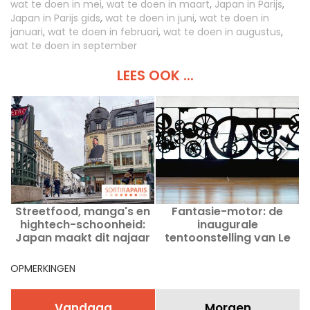
wat te doen in mei
,
wat te doen in maart
,
Japan in Parijs
,
Japan in Parijs gids
,
wat te doen in juni
,
wat te doen in
januari
,
wat te doen in februari
,
wat te doen in augustus
,
wat te doen in september
LEES OOK ...
Streetfood, manga's en
Fantasie-motor: de
hightech-schoonheid:
inaugurale
Japan maakt dit najaar
tentoonstelling van Le
zijn intrede in een groot
Large op Île Seguin
Parijse warenhuis
OPMERKINGEN
Vandaag
Morgen