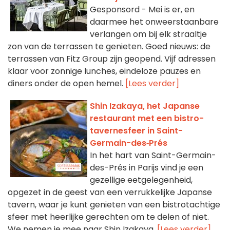
Gesponsord - Mei is er, en
daarmee het onweerstaanbare
verlangen om bij elk straaltje
zon van de terrassen te genieten. Goed nieuws: de
terrassen van Fitz Group zijn geopend. Vijf adressen
klaar voor zonnige lunches, eindeloze pauzes en
diners onder de open hemel.
[Lees verder]
Shin Izakaya, het Japanse
restaurant met een bistro-
taverne­sfeer in Saint-
Germain-des‑Prés
In het hart van Saint-Germain-
des-Prés in Parijs vind je een
gezellige eetgelegenheid,
opgezet in de geest van een verrukkelijke Japanse
tavern, waar je kunt genieten van een bistrotachtige
sfeer met heerlijke gerechten om te delen of niet.
We nemen je mee naar Shin Izakaya.
[Lees verder]