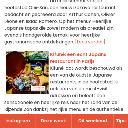
arrondissement van de
hoofdstad Onii-San, een nieuw izakaya restaurant
bedacht en gecreëerd door Arthur Cohen, Olivier
Léone en Isaac Romero. Op het menu? Heerlijke
Japanse tapas die zowel modern als creatief zijn,
evenals handgerolde temaki voor heerlijke
gastronomische ontdekkingen.
[Lees verder]
Kifuné: een echt Japans
restaurant in Parijs
Kifuné, dat wordt beschouwd als
een van de oudste Japanse
restaurants in de hoofdstad, is
ook een van de must-visit
adressen en belooft een
sensationele en heerlijke reis naar het Land van de
Rijzende Zon dankzij het rijke menu en de authentieke
recepten.
[Lees verder]
Instagram
Deze week
Dit weekend
Tips