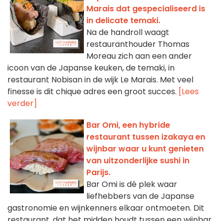
Marais dat gespecialiseerd is
in delicate temaki.
Na de handroll waagt
restauranthouder Thomas
Moreau zich aan een ander
icoon van de Japanse keuken, de temaki, in
restaurant Nobisan in de wijk Le Marais. Met veel
finesse is dit chique adres een groot succes.
[Lees
verder]
Bar Omi, een hybride
restaurant tussen izakaya en
wijnbar waar u kunt genieten
van uitzonderlijke sushi in
Parijs.
Bar Omi is dé plek waar
liefhebbers van de Japanse
gastronomie en wijnkenners elkaar ontmoeten. Dit
restaurant, dat het midden houdt tussen een wijnbar