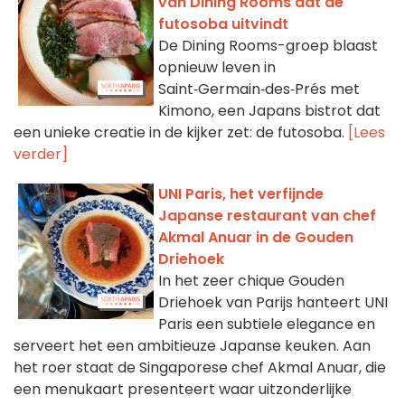
van Dining Rooms dat de
futosoba uitvindt
De Dining Rooms-groep blaast
opnieuw leven in
Saint‑Germain‑des‑Prés met
Kimono, een Japans bistrot dat
een unieke creatie in de kijker zet: de futosoba.
[Lees
verder]
UNI Paris, het verfijnde
Japanse restaurant van chef
Akmal Anuar in de Gouden
Driehoek
In het zeer chique Gouden
Driehoek van Parijs hanteert UNI
Paris een subtiele elegance en
serveert het een ambitieuze Japanse keuken. Aan
het roer staat de Singaporese chef Akmal Anuar, die
een menukaart presenteert waar uitzonderlijke