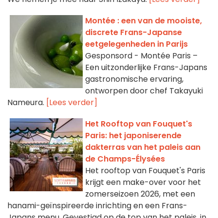
Montée : een van de mooiste,
discrete Frans-Japanse
eetgelegenheden in Parijs
Gesponsord - Montée Paris –
Een uitzonderlijke Frans-Japans
gastronomische ervaring,
ontworpen door chef Takayuki
Nameura.
[Lees verder]
Het Rooftop van Fouquet's
Paris: het japoniserende
dakterras van het paleis aan
de Champs-Élysées
Het rooftop van Fouquet's Paris
krijgt een make-over voor het
zomerseizoen 2026, met een
hanami-geïnspireerde inrichting en een Frans-
Japans menu. Gevestigd op de top van het paleis, in