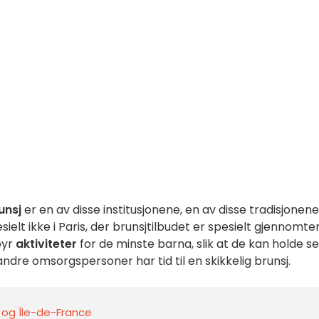
unsj
er en av disse institusjonene, en av disse tradisjonene
pesielt ikke i Paris, der brunsjtilbudet er spesielt gjennomte
byr
aktiviteter
for de minste barna, slik at de kan holde s
ndre omsorgspersoner har tid til en skikkelig brunsj.
s og Île-de-France