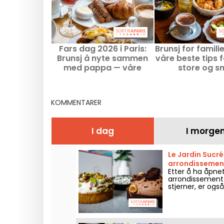
Fars dag 2026 i Paris:
Brunsj for familier
Brunsj å nyte sammen
våre beste tips 
med pappa — våre
store og s
beste adresser
KOMMENTARER
I dag
I morge
Le Jardin Sucré 
arrondissemen
Etter å ha åpnet 
arrondissement 
stjerner, er ogs
appelsinblomstt