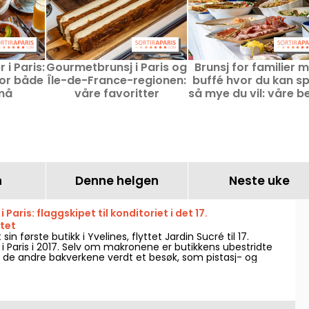
 i Paris:
Gourmetbrunsj i Paris og
Brunsj for familier 
for både
Île-de-France-regionen:
buffé hvor du kan sp
må
våre favoritter
så mye du vil: våre b
valg for steder å d
med barn
n
Denne helgen
Neste uke
i Paris: flaggskipet til konditoriet i det 17.
tet
sin første butikk i Yvelines, flyttet Jardin Sucré til 17.
i Paris i 2017. Selv om makronene er butikkens ubestridte
å de andre bakverkene verdt et besøk, som pistasj- og
erte eller yuzu- og svart sesamterte.