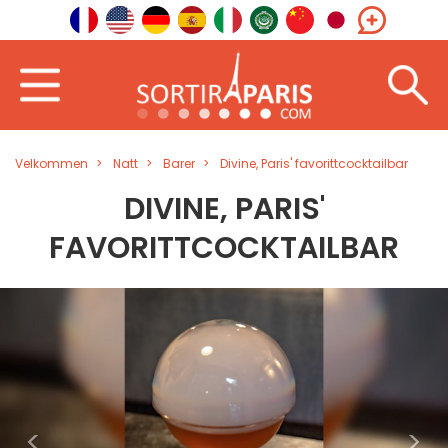
Velkommen
Natt
Barer
Divine, Paris' favorittcocktailbar
DIVINE, PARIS'
FAVORITTCOCKTAILBAR
<
>