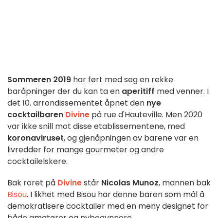
Sommeren 2019
har ført med seg en rekke
baråpninger der du kan ta en
aperitiff
med venner. I
det 10. arrondissementet åpnet den
nye
cocktailbaren
Divine
på rue d'Hauteville. Men 2020
var ikke snill mot disse etablissementene, med
koronaviruset
, og gjenåpningen av barene var en
livredder for mange gourmeter og andre
cocktailelskere.
Bak roret på
Divine
står
Nicolas Munoz
, mannen bak
Bisou
. I likhet med Bisou har denne baren som mål å
demokratisere cocktailer med en meny designet for
både amatører og nybegynnere.