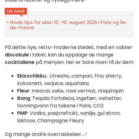
LES OGSÅ
Gode tips for uken 10.–16. august 2026 i Paris og Île-
de-France
På dette nye, retro-moderne stedet, med en vakker
discokule
i taket, kan du oppdage de mange
cocktailene
på menyen. Her er bare noen få av dem:
Ekizochikku
: Umeshu, campari, Fino sherry,
kokosnøtt, verjuice, aquafaba
Fleur
: mezcal, sake, rosa vermut, rinquinquin
Bang
: Tequila Fortaleza, ingefær, valnøtter,
honningvann fra takene i Paris, CO2
PMP
: Vodka, pasjonsfrukt, vanilje, gul sitron,
laktose, Champagne Fleury
Og mange andre overraskelser... !