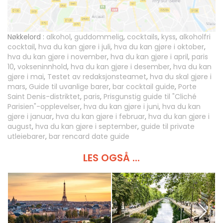
Nøkkelord :
alkohol
,
guddommelig
,
cocktails
,
kyss
,
alkoholfri
cocktail
,
hva du kan gjøre i juli
,
hva du kan gjøre i oktober
,
hva du kan gjøre i november
,
hva du kan gjøre i april
,
paris
10
,
vokseninnhold
,
hva du kan gjøre i desember
,
hva du kan
gjøre i mai
,
Testet av redaksjonsteamet
,
hva du skal gjøre i
mars
,
Guide til uvanlige barer
,
bar cocktail guide
,
Porte
Saint Denis-distriktet
,
paris
,
Prisgunstig guide til "Cliché
Parisien"-opplevelser
,
hva du kan gjøre i juni
,
hva du kan
gjøre i januar
,
hva du kan gjøre i februar
,
hva du kan gjøre i
august
,
hva du kan gjøre i september
,
guide til private
utleiebarer
,
bar rencard date guide
LES OGSÅ ...