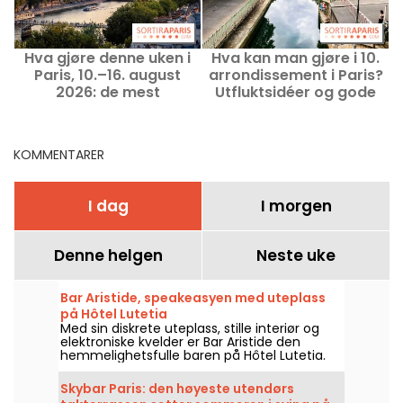
Hva gjøre denne uken i
Hva kan man gjøre i 10.
Paris, 10.–16. august
arrondissement i Paris?
2026: de mest
Utfluktsidéer og gode
spennende utfluktene
adresser
KOMMENTARER
I dag
I morgen
Denne helgen
Neste uke
Bar Aristide, speakeasyen med uteplass
på Hôtel Lutetia
Med sin diskrete uteplass, stille interiør og
elektroniske kvelder er Bar Aristide den
hemmelighetsfulle baren på Hôtel Lutetia.
Skybar Paris: den høyeste utendørs