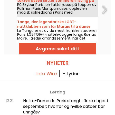
takterrassen setter sommeren i sving på
På Skybar Paris, en takterrasse på toppen av
hele 115 meters høyde
Pullman Paris Montparnasse, opplev en
magisk solnedgang i Paris med
panoramautsikt over Eiffeltårnet og byens
vakreste landemerker, mellom cocktails,
Tango, den legendariske LGBT-
afterwork og festkvelder.
nattklubben som får Marais til å danse
Le Tango er et av de mest ikoniske stedene i
Paris' LGBTQIA+-natteliv. Ligger langs Rue au
Maire, i tredje arrondissement, har det
historiske dansegulvet i Marais gjennomgått
epoker, fra folkelige bals til queer-kultur, før
Avgrens søket ditt
det våknet til live igjen etter en nedleggelse
som hadde bekymret de trofaste.
NYHETER
Info Wire
+ Lyder
Lørdag
13:31
Notre-Dame de Paris stengt i flere dager i
september: hvorfor og hvilke datoer bør
unngås?