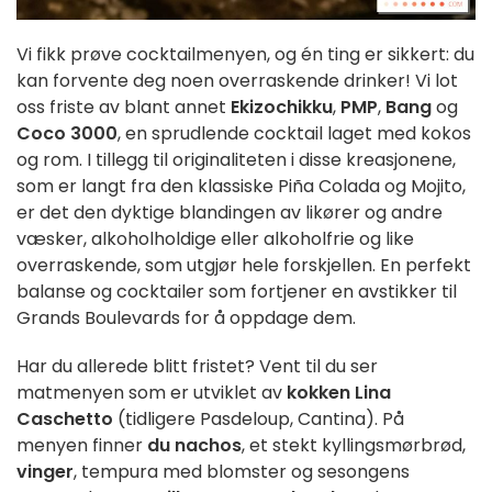
Vi fikk prøve cocktailmenyen, og én ting er sikkert: du
kan forvente deg noen overraskende drinker! Vi lot
oss friste av blant annet
Ekizochikku
,
PMP
,
Bang
og
Coco 3000
, en sprudlende cocktail laget med kokos
og rom. I tillegg til originaliteten i disse kreasjonene,
som er langt fra den klassiske Piña Colada og Mojito,
er det den dyktige blandingen av likører og andre
væsker, alkoholholdige eller alkoholfrie og like
overraskende, som utgjør hele forskjellen. En perfekt
balanse og cocktailer som fortjener en avstikker til
Grands Boulevards for å oppdage dem.
Har du allerede blitt fristet? Vent til du ser
matmenyen som er utviklet av
kokken Lina
Caschetto
(tidligere Pasdeloup, Cantina). På
menyen finner
du nachos
, et stekt kyllingsmørbrød,
vinger
, tempura med blomster og sesongens