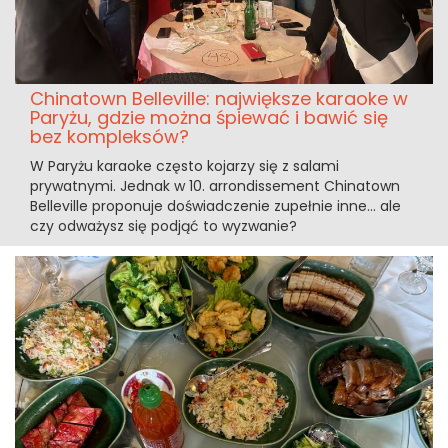
Chinatown Belleville: największe karaoke w
Paryżu, gdzie można śpiewać i bawić się
bez kompleksów?
W Paryżu karaoke często kojarzy się z salami
prywatnymi. Jednak w 10. arrondissement Chinatown
Belleville proponuje doświadczenie zupełnie inne... ale
czy odważysz się podjąć to wyzwanie?