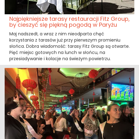
Najpiękniejsze tarasy restauracji Fitz Group,
by cieszyć się piękną pogodą w Paryżu
Maj nadszedł, a wraz z nim nieodparta chęć
korzystania z tarasów już przy pierwszym promieniu
słońca. Dobra wiadomość: tarasy Fitz Group są otwarte.
Pięć miejsc gotowych na lunch w słońcu, na
przesiadywanie i kolacje na świeżym powietrzu.