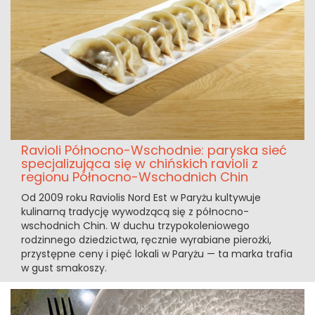
Ravioli Północno-Wschodnie: paryska sieć
specjalizująca się w chińskich ravioli z
regionu Północno-Wschodnich Chin
Od 2009 roku Raviolis Nord Est w Paryżu kultywuje
kulinarną tradycję wywodzącą się z północno-
wschodnich Chin. W duchu trzypokoleniowego
rodzinnego dziedzictwa, ręcznie wyrabiane pierożki,
przystępne ceny i pięć lokali w Paryżu — ta marka trafia
w gust smakoszy.