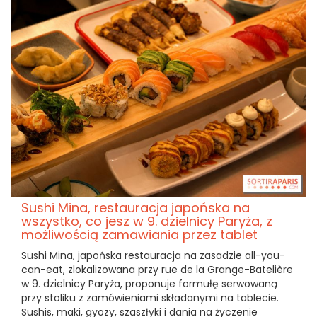
Sushi Mina, restauracja japońska na
wszystko, co jesz w 9. dzielnicy Paryża, z
możliwością zamawiania przez tablet
Sushi Mina, japońska restauracja na zasadzie all-you-
can-eat, zlokalizowana przy rue de la Grange-Batelière
w 9. dzielnicy Paryża, proponuje formułę serwowaną
przy stoliku z zamówieniami składanymi na tablecie.
Sushis, maki, gyozy, szaszłyki i dania na życzenie