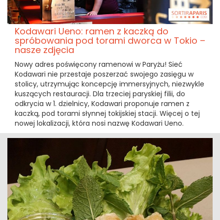
Kodawari Ueno: ramen z kaczką do
spróbowania pod torami dworca w Tokio –
nasze zdjęcia
Nowy adres poświęcony ramenowi w Paryżu! Sieć
Kodawari nie przestaje poszerzać swojego zasięgu w
stolicy, utrzymując koncepcję immersyjnych, niezwykle
kuszących restauracji. Dla trzeciej paryskiej filii, do
odkrycia w 1. dzielnicy, Kodawari proponuje ramen z
kaczką, pod torami słynnej tokijskiej stacji. Więcej o tej
nowej lokalizacji, która nosi nazwę Kodawari Ueno.