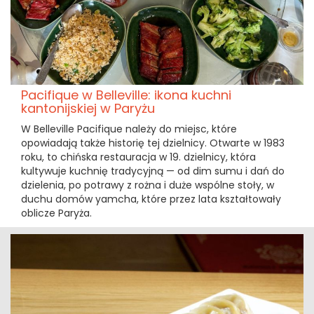
Pacifique w Belleville: ikona kuchni
kantonijskiej w Paryżu
W Belleville Pacifique należy do miejsc, które
opowiadają także historię tej dzielnicy. Otwarte w 1983
roku, to chińska restauracja w 19. dzielnicy, która
kultywuje kuchnię tradycyjną — od dim sumu i dań do
dzielenia, po potrawy z rożna i duże wspólne stoły, w
duchu domów yamcha, które przez lata kształtowały
oblicze Paryża.