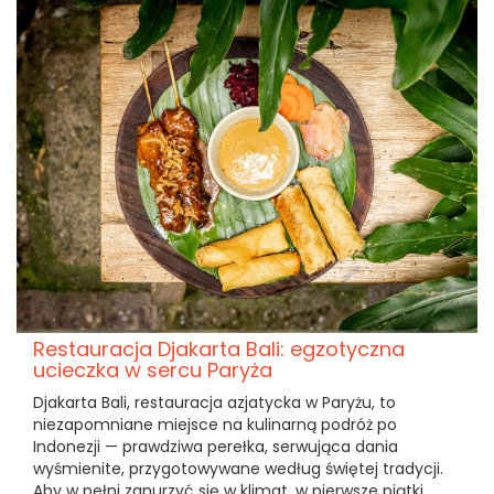
Restauracja Djakarta Bali: egzotyczna
ucieczka w sercu Paryża
Djakarta Bali, restauracja azjatycka w Paryżu, to
niezapomniane miejsce na kulinarną podróż po
Indonezji — prawdziwa perełka, serwująca dania
wyśmienite, przygotowywane według świętej tradycji.
Aby w pełni zanurzyć się w klimat, w pierwsze piątki