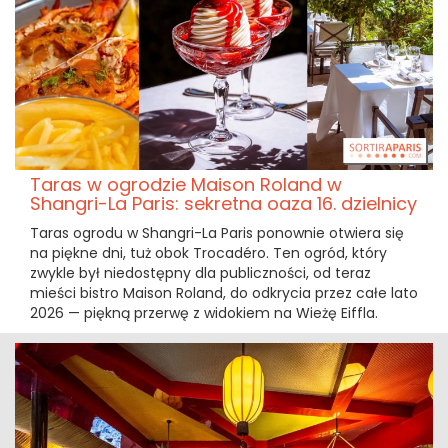
Taras w ogrodzie Maison Roland w
Shangri-La Paris: sekretna oaza 16. dzielnicy
Taras ogrodu w Shangri-La Paris ponownie otwiera się
na piękne dni, tuż obok Trocadéro. Ten ogród, który
zwykle był niedostępny dla publiczności, od teraz
mieści bistro Maison Roland, do odkrycia przez całe lato
2026 — piękną przerwę z widokiem na Wieżę Eiffla.