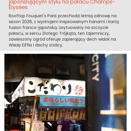
japonizującym stylu na pałacu Champs-
Élysées
Rooftop Fouquet's Paris przechodzi letnią odnowę na
sezon 2026, z wystrojem inspirowanym hanami i kartą
fusion franco-japońską. Usytuowany na szczycie
pałacu, w sercu Złotego Trójkąta, ten tajemniczy,
zawieszony ogród oferuje zapierający dech widok na
Wieżę Eiffla i dachy stolicy.