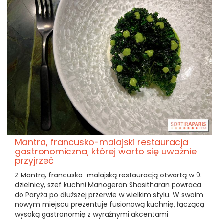
Mantra, francusko-malajski restauracja
gastronomiczna, której warto się uważnie
przyjrzeć
Z Mantrą, francusko-malajską restauracją otwartą w 9.
dzielnicy, szef kuchni Manogeran Shasitharan powraca
do Paryża po dłuższej przerwie w wielkim stylu. W swoim
nowym miejscu prezentuje fusionową kuchnię, łączącą
wysoką gastronomię z wyraźnymi akcentami