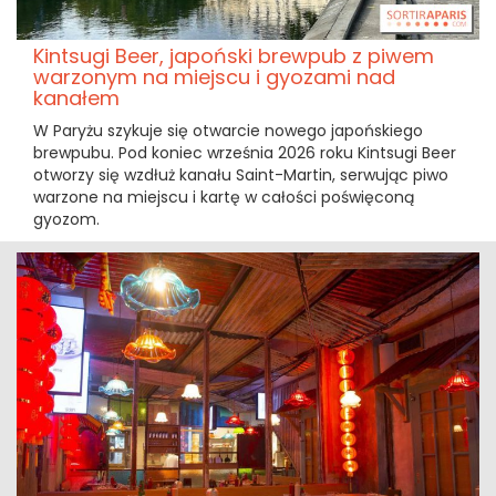
Kintsugi Beer, japoński brewpub z piwem
warzonym na miejscu i gyozami nad
kanałem
W Paryżu szykuje się otwarcie nowego japońskiego
brewpubu. Pod koniec września 2026 roku Kintsugi Beer
otworzy się wzdłuż kanału Saint-Martin, serwując piwo
warzone na miejscu i kartę w całości poświęconą
gyozom.