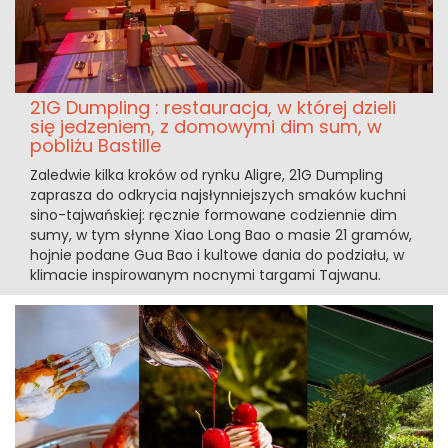
21G Dumpling : restauracja, w której dzieli
się jedzeniem, z domowymi dim sum, w
pobliżu Bastille
Zaledwie kilka kroków od rynku Aligre, 21G Dumpling
zaprasza do odkrycia najsłynniejszych smaków kuchni
sino-tajwańskiej: ręcznie formowane codziennie dim
sumy, w tym słynne Xiao Long Bao o masie 21 gramów,
hojnie podane Gua Bao i kultowe dania do podziału, w
klimacie inspirowanym nocnymi targami Tajwanu.