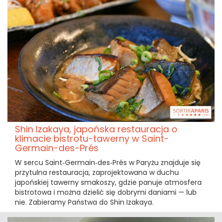
Shin Izakaya, japońska restauracja o
klimacie bistrotu-tawerny w Saint-
Germain-des-Prés
W sercu Saint‑Germain‑des‑Prés w Paryżu znajduje się
przytulna restauracja, zaprojektowana w duchu
japońskiej tawerny smakoszy, gdzie panuje atmosfera
bistrotowa i można dzielić się dobrymi daniami — lub
nie. Zabieramy Państwa do Shin Izakaya.