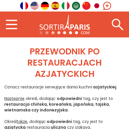
PRZEWODNIK PO
RESTAURACJACH
AZJATYCKICH
Oznacz restauracje serwujące dania kuchni
azjatyckiej
.
Następnie
określ, dodając
odpowiedni
tag, czy jest to
restauracja chińska, koreańska, japońska, tajska,
wietnamska czy
indonezyjska
.
Określ
także
, dodając
odpowiedni
tag, czy jest to
azjatycka
restauracja
uliczna
czy izakaya
.