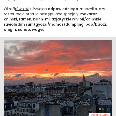
Określ
również
, używając
odpowiedniego
znacznika, czy
restauracja oferuje następujące specjały:
makaron
chiński, ramen, banh-mi, azjatyckie ravioli/chińskie
ravioli/dim sum/gyoza/momos/dumpling, bao/baozi,
onigiri, sando, wagyu
.