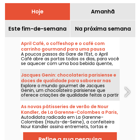
Hoje
Amanhã
Este fim-de-semana
Na próxima semana
April Café, o coffeshop e o café com
carrinho gourmand para uma pausa
A poucos passos da Gare de l’Est, o April
aconchegante no 10e
Café abre as portas todos os dias, para você
se aquecer com uma boa bebida quente,
para fazer uma pausa para o lanche ou
passar um momento tranquilo e abrigado.
Jacques Genin: chocolateria parisiense e
doces de qualidade para saborear nas
Explore o mundo gourmet de Jacques
margens esquerda e direita
Genin, um chocolateiro parisiense que
oferece criações de qualidade feitas a partir
de ingredientes crus.
As novas pâtisseries de verão de Nour
Kandler, de La Garenne-Colombes a Paris,
Autodidata radicada em La Garenne-
e seus ateliês
Colombes (Hauts-de-Seine), a confeiteira
Nour Kandler assina entremets, tortas e
flans incríveis, inteiramente caseiros, sob
encomenda. Experimentámos a sua nova
Refine a sua pesquisa