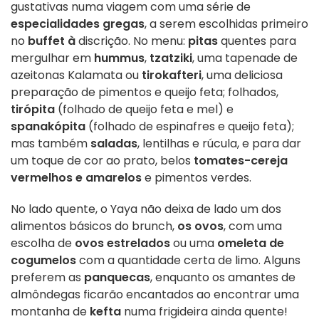
gustativas numa viagem com uma série de
especialidades gregas
, a serem escolhidas primeiro
no
buffet à
discrição. No menu:
pitas
quentes para
mergulhar em
hummus
,
tzatziki
, uma tapenade de
azeitonas Kalamata ou
tirokafteri
, uma deliciosa
preparação de pimentos e queijo feta; folhados,
tirópita
(folhado de queijo feta e mel) e
spanakópita
(folhado de espinafres e queijo feta);
mas também
saladas
, lentilhas e rúcula, e para dar
um toque de cor ao prato, belos
tomates-cereja
vermelhos e amarelos
e pimentos verdes.
No lado quente, o Yaya não deixa de lado um dos
alimentos básicos do brunch,
os ovos
, com uma
escolha de
ovos estrelados
ou uma
omeleta de
cogumelos
com a quantidade certa de limo. Alguns
preferem as
panquecas
, enquanto os amantes de
almôndegas ficarão encantados ao encontrar uma
montanha de
kefta
numa frigideira ainda quente!