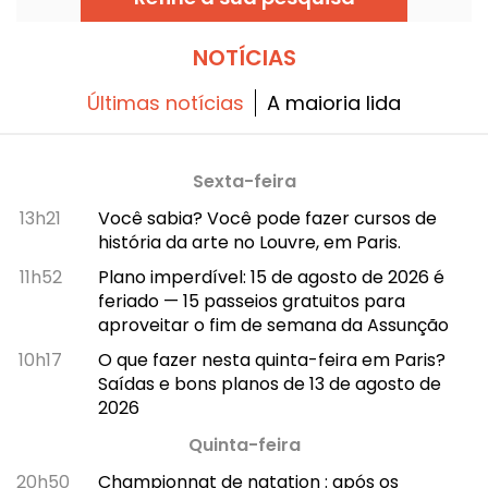
coleção de verão com frutas para o verão
de 2026, e vamos levá-lo à descoberta
desta artista.
NOTÍCIAS
Últimas notícias
A maioria lida
Sexta-feira
13h21
Você sabia? Você pode fazer cursos de
história da arte no Louvre, em Paris.
11h52
Plano imperdível: 15 de agosto de 2026 é
feriado — 15 passeios gratuitos para
aproveitar o fim de semana da Assunção
10h17
O que fazer nesta quinta-feira em Paris?
Saídas e bons planos de 13 de agosto de
2026
Quinta-feira
20h50
Championnat de natation : após os