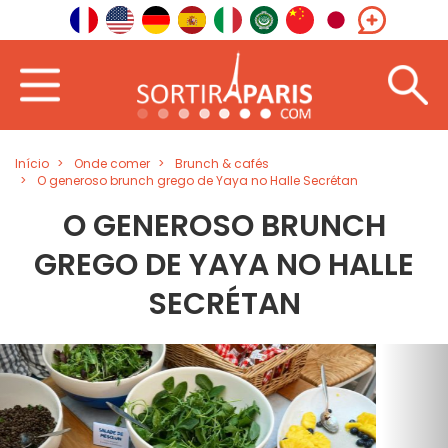
Início
Onde comer
Brunch & cafés
O generoso brunch grego de Yaya no Halle Secrétan
O GENEROSO BRUNCH
GREGO DE YAYA NO HALLE
SECRÉTAN