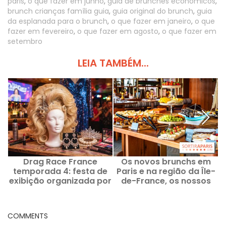
paris
,
o que fazer em junho
,
guia de brunches económicos
,
brunch crianças família guia
,
guia original do brunch
,
guia
da esplanada para o brunch
,
o que fazer em janeiro
,
o que
fazer em fevereiro
,
o que fazer em agosto
,
o que fazer em
setembro
LEIA TAMBÉM...
Drag Race France
Os novos brunchs em
temporada 4: festa de
Paris e na região da Île-
e
exibição organizada por
de-France, os nossos
Sublyme, candidata
bons endereços
desta temporada, no
Virage
COMMENTS