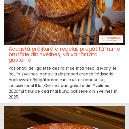
Această prăjitură a regelui, pregătită într-o
brutărie din Yvelines, vă va răsfăța
gusturile
Pasionații de „galette des rois” se întâlnesc la Marly-le-
Roi, în Yvelines, pentru a descoperi creația Pâtisserie
Haelewyn, câștigătoarea mai multor concursuri,
inclusiv locul II la „Cel mai bun galette din Yvelines
2026” și titlul de cea mai bună patiserie din Yvelines în
2025.