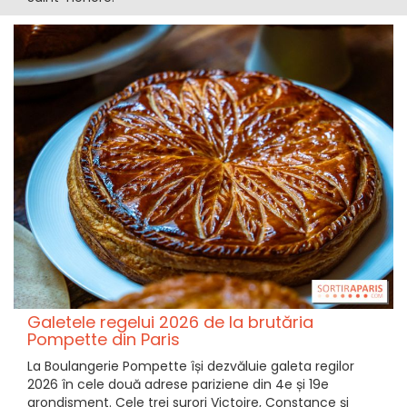
Galetele regelui 2026 de la brutăria
Pompette din Paris
La Boulangerie Pompette își dezvăluie galeta regilor
2026 în cele două adrese pariziene din 4e și 19e
arondisment. Cele trei surori Victoire, Constance și