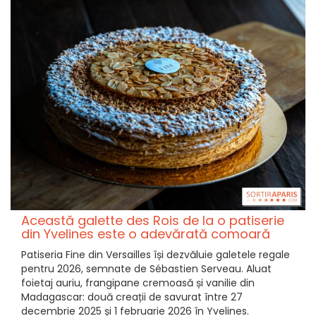
Această galette des Rois de la o patiserie
din Yvelines este o adevărată comoară
Patiseria Fine din Versailles își dezvăluie galetele regale
pentru 2026, semnate de Sébastien Serveau. Aluat
foietaj auriu, frangipane cremoasă și vanilie din
Madagascar: două creații de savurat între 27
decembrie 2025 și 1 februarie 2026 în Yvelines.