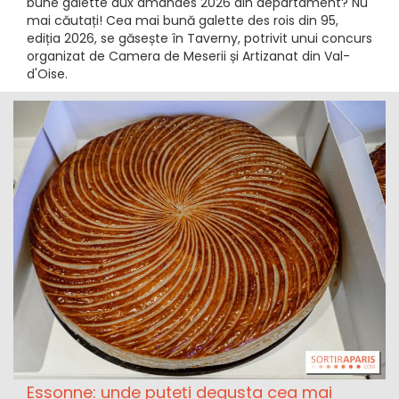
bune galette aux amandes 2026 din departament? Nu
mai căutați! Cea mai bună galette des rois din 95,
ediția 2026, se găsește în Taverny, potrivit unui concurs
organizat de Camera de Meserii și Artizanat din Val-
d'Oise.
Essonne: unde puteți degusta cea mai