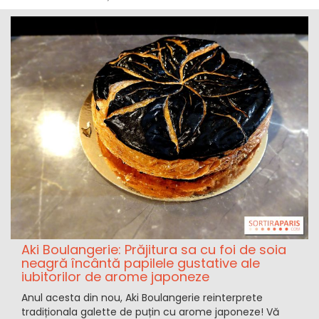
Aki Boulangerie: Prăjitura sa cu foi de soia
neagră încântă papilele gustative ale
iubitorilor de arome japoneze
Anul acesta din nou, Aki Boulangerie reinterprete
tradiționala galette de puțin cu arome japoneze! Vă