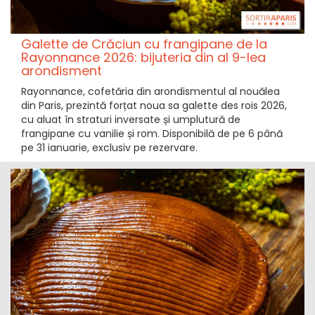
Galette de Crăciun cu frangipane de la
Rayonnance 2026: bijuteria din al 9-lea
arondisment
Rayonnance, cofetăria din arondismentul al nouălea
din Paris, prezintă forțat noua sa galette des rois 2026,
cu aluat în straturi inversate și umplutură de
frangipane cu vanilie și rom. Disponibilă de pe 6 până
pe 31 ianuarie, exclusiv pe rezervare.