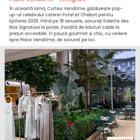
În această iarnă, Curtea Vendôme găzduiește pop-
up-ul celebrului caterer Potel et Chabot pentru
Epifania 2026. Până pe 18 ianuarie, savurați Galette des
Rois Signature la porție, însoțită de băuturi calde la
prețuri accesibile. O pauză gourmet și chic, cu vedere
spre Place Vendôme, de savurat pe loc.