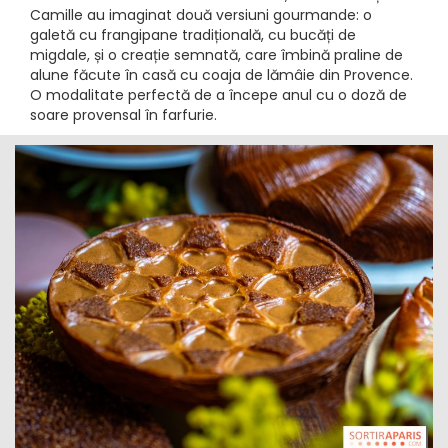
Camille au imaginat două versiuni gourmande: o
galetă cu frangipane tradițională, cu bucăți de
migdale, și o creație semnată, care îmbină praline de
alune făcute în casă cu coaja de lămâie din Provence.
O modalitate perfectă de a începe anul cu o doză de
soare provensal în farfurie.