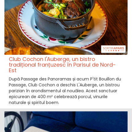
Club Cochon l'Auberge, un bistro
tradițional franțuzesc în Parisul de Nord-
Est
După Passage des Panoramas și acum P'tit Bouillon du
Passage, Club Cochon a deschis L'Auberge, un bistrou
parizian în arondismentul al nouălea. Acest sanctuar
epicurean de 400 m² celebrează porcul, vinurile
naturale și spiritul boem.