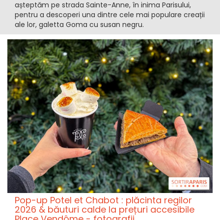
așteptăm pe strada Sainte-Anne, în inima Parisului,
pentru a descoperi una dintre cele mai populare creații
ale lor, galetta Goma cu susan negru.
Pop-up Potel et Chabot : plăcinta regilor
2026 & băuturi calde la prețuri accesibile
Place Vendôme - fotografii