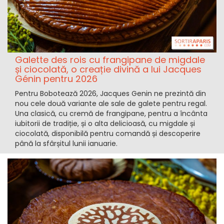
Galette des rois cu frangipane de migdale
și ciocolată, o creație divină a lui Jacques
Génin pentru 2026
Pentru Bobotează 2026, Jacques Genin ne prezintă din
nou cele două variante ale sale de galete pentru regal.
Una clasică, cu cremă de frangipane, pentru a încânta
iubitorii de tradiție, și o alta delicioasă, cu migdale și
ciocolată, disponibilă pentru comandă și descoperire
până la sfârșitul lunii ianuarie.