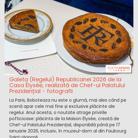
Galeta (Regelui) Republicanei 2026 de la
Casa Élysée, realizată de Chef-ul Palatului
Prezidențial - fotografii
La Paris, Boboteaza nu este o glumă, mai ales când pe
scenă apar cele mai fine și exclusive plăcinte ale
regelui. Anul acesta, o noutate atrage privirile
pofticioase: plăcinta de la Maison Élysée, creată de
Chef-ul Palatului Prezidențial, disponibilă până pe 17
ianuarie 2026, inclusiv, în muzeul-dom al din Faubourg
Saint-Honoré.