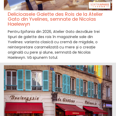
Delicioasele Galette des Rois de la Atelier
Gato din Yvelines, semnate de Nicolas
Haelewyn
Pentru Epifania din 2026, Atelier Gato dezvăluie trei
tipuri de galette des rois în magazinele sale din
Yvelines: varianta clasică cu cremă de migdale, o
reinterpretare caramelizată cu mere și o creație
originală cu pere și alune, semnată de Nicolas
Haelewyn. Vă spunem totul.