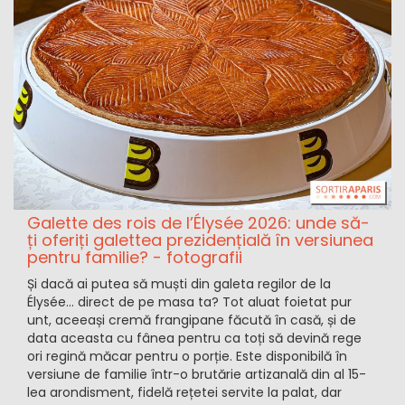
Galette des rois de l’Élysée 2026: unde să-
ți oferiți galettea prezidențială în versiunea
pentru familie? - fotografii
Și dacă ai putea să muști din galeta regilor de la
Élysée… direct de pe masa ta? Tot aluat foietat pur
unt, aceeași cremă frangipane făcută în casă, și de
data aceasta cu fânea pentru ca toți să devină rege
ori regină măcar pentru o porție. Este disponibilă în
versiune de familie într-o brutărie artizanală din al 15-
lea arondisment, fidelă rețetei servite la palat, dar