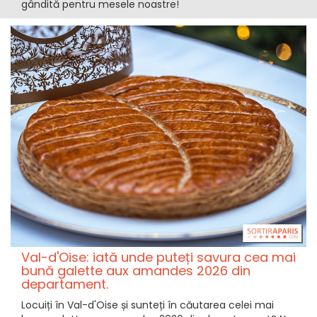
gândită pentru mesele noastre!
Val-d'Oise: iată unde puteți savura cea mai
bună galette aux amandes 2026 din
departament.
Locuiți în Val-d'Oise și sunteți în căutarea celei mai