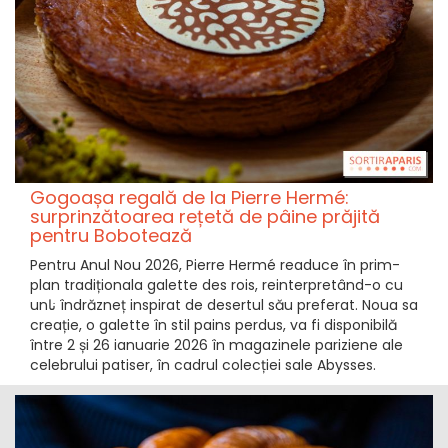
Gogoașa regală de la Pierre Hermé:
surprinzătoarea rețetă de pâine prăjită
pentru Bobotează
Pentru Anul Nou 2026, Pierre Hermé readuce în prim-
plan tradiționala galette des rois, reinterpretând-o cu
unنا îndrăzneț inspirat de desertul său preferat. Noua sa
creație, o galette în stil pains perdus, va fi disponibilă
între 2 și 26 ianuarie 2026 în magazinele pariziene ale
celebrului patiser, în cadrul colecției sale Abysses.