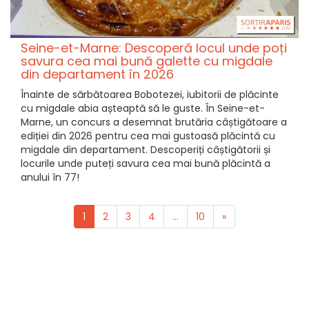
Seine-et-Marne: Descoperă locul unde poți
savura cea mai bună galette cu migdale
din departament în 2026
Înainte de sărbătoarea Bobotezei, iubitorii de plăcinte
cu migdale abia așteaptă să le guste. În Seine-et-
Marne, un concurs a desemnat brutăria câștigătoare a
ediției din 2026 pentru cea mai gustoasă plăcintă cu
migdale din departament. Descoperiți câștigătorii și
locurile unde puteți savura cea mai bună plăcintă a
anului în 77!
1
2
3
4
...
10
»