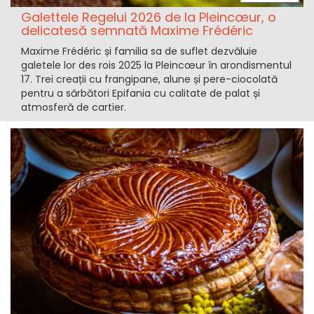
Galettele Regelui 2026 de la Pleincœur, o
delicatesă semnată Maxime Frédéric
Maxime Frédéric și familia sa de suflet dezvăluie
galetele lor des rois 2025 la Pleincœur în arondismentul
17. Trei creații cu frangipane, alune și pere-ciocolată
pentru a sărbători Epifania cu calitate de palat și
atmosferă de cartier.