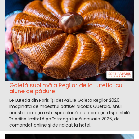
Galetă sublimă a Regilor de la Lutetia, cu
alune de pădure
Le Lutetia din Paris își dezvăluie Galeta Regilor 2026
imaginată de maestrul patiser Nicolas Guercio. Anul
acesta, direcția este spre alună, cu o creație disponibilă
în ediție limitată pe întreaga lună ianuarie 2026, de
comandat online și de ridicat la hotel.