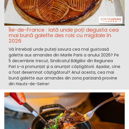
Île-de-France : iată unde poți degusta cea
mai bună galette des rois cu migdale în
2026
Vă întrebați unde puteți savura cea mai gustoasă
galette aux amandes din Marile Paris a anului 2026? Pe
5 decembrie trecut, Sindicatul Bălgiilor din Regiunea
Pari s-a pronunțat și a anunțat câștigătorii. Așadar, cine
a fost desemnat câștigătorul? Anul acesta, cea mai
bună galette aux amandes din zona pariziană provine
din Hauts-de-Seine!