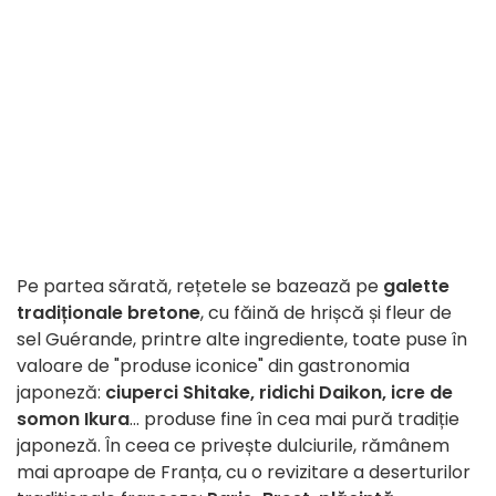
Pe partea sărată, rețetele se bazează pe
galette
tradiționale bretone
, cu făină de hrișcă și fleur de
sel Guérande, printre alte ingrediente, toate puse în
valoare de "produse iconice" din gastronomia
japoneză:
ciuperci Shitake, ridichi Daikon, icre de
somon Ikura
... produse fine în cea mai pură tradiție
japoneză. În ceea ce privește dulciurile, rămânem
mai aproape de Franța, cu o revizitare a deserturilor