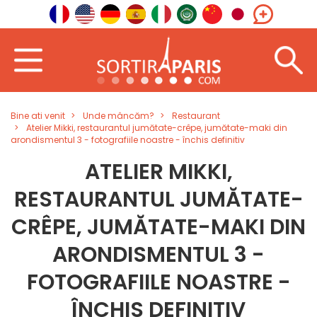
Bine ati venit
Unde mâncăm?
Restaurant
Atelier Mikki, restaurantul jumătate-crêpe, jumătate-maki din
arondismentul 3 - fotografiile noastre - închis definitiv
ATELIER MIKKI,
RESTAURANTUL JUMĂTATE-
CRÊPE, JUMĂTATE-MAKI DIN
ARONDISMENTUL 3 -
FOTOGRAFIILE NOASTRE -
ÎNCHIS DEFINITIV