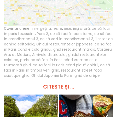
Cuvinte cheie :
mergeți la
,
ieșire
,
iese
,
ieși afară
,
ce să faci
în paris toussaint
,
Paris 3
,
ce să faci în paris iarna
,
ce să faci
în arondismentul 3
,
ce să vezi în arondismentul 3
,
Testat de
echipa editorială
,
Ghidul restaurantelor japoneze
,
ce să faci
în Paris când e cald ghidul
,
ghid restaurant marais
,
Cartierul
Arts et Métiers
,
Arhivele districtului
,
ghidul restaurantelor
asiatice
,
paris
,
ce să faci în Paris când vremea este
frumoasă ghid
,
ce să faci în Paris când plouă ghidul
,
ce să
faci în Paris în timpul verii ghid
,
restaurant street food
asiatique ghid
,
Ghidul Japoniei la Paris
,
ghid de crêpe
CITEȘTE ȘI ...