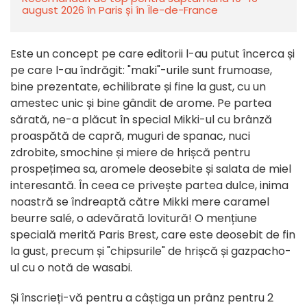
august 2026 în Paris și în Île-de-France
Este un concept pe care editorii l-au putut încerca și
pe care l-au îndrăgit: "maki"-urile sunt frumoase,
bine prezentate, echilibrate și fine la gust, cu un
amestec unic și bine gândit de arome. Pe partea
sărată, ne-a plăcut în special Mikki-ul cu brânză
proaspătă de capră, muguri de spanac, nuci
zdrobite, smochine și miere de hrișcă pentru
prospețimea sa, aromele deosebite și salata de miel
interesantă. În ceea ce privește partea dulce, inima
noastră se îndreaptă către Mikki mere caramel
beurre salé, o adevărată lovitură! O mențiune
specială merită Paris Brest, care este deosebit de fin
la gust, precum și "chipsurile" de hrișcă și gazpacho-
ul cu o notă de wasabi.
Și înscrieți-vă pentru a câștiga un prânz pentru 2