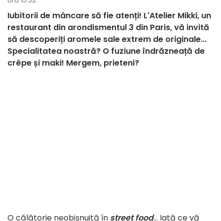
ora 15:52
Iubitorii de mâncare să fie atenți! L'Atelier Mikki, un
restaurant din arondismentul 3 din Paris, vă invită
să descoperiți aromele sale extrem de originale...
Specialitatea noastră? O fuziune îndrăzneață de
crêpe și maki! Mergem, prieteni?
O călătorie neobișnuită în
street food
... Iată ce vă