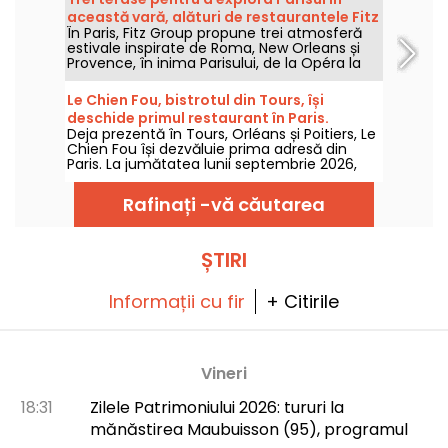
chiar brunch, Pierre Hermé oferă o gamă
această vară, alături de restaurantele Fitz
largă de bunătăți dulci și sărate.
În Paris, Fitz Group propune trei atmosferă
Group
estivale inspirate de Roma, New Orleans și
Provence, în inima Parisului, de la Opéra la
Turnul Eiffel. Fiecare adresă, grație terasei
sale, oferă o oprire în adevăratul sens al
Le Chien Fou, bistrotul din Tours, își
cuvântului, fără a părăsi capitala.
deschide primul restaurant în Paris.
Deja prezentă în Tours, Orléans și Poitiers, Le
Chien Fou își dezvăluie prima adresă din
Paris. La jumătatea lunii septembrie 2026,
acest bistrot, cunoscut pentru bucătăria sa
de casă, pentru felurile de împărțit și pentru
Rafinați -vă căutarea
crama de vinuri, își va deschide porțile pe
strada Feydeau, în al doilea arondisment al
Parisului.
ȘTIRI
Informații cu fir
+ Citirile
Vineri
18:31
Zilele Patrimoniului 2026: tururi la
mănăstirea Maubuisson (95), programul