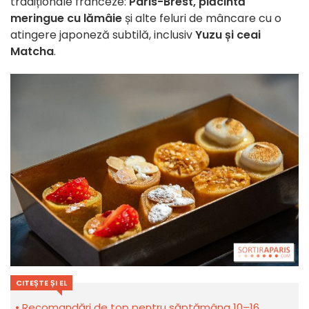
tradiționale franceze:
Paris-Brest, plăcintă
meringue cu lămâie
și alte feluri de mâncare cu o
atingere japoneză subtilă, inclusiv
Yuzu și ceai
Matcha
.
CITEȘTE ȘI EL
Recomandări de top pentru săptămâna 10–16