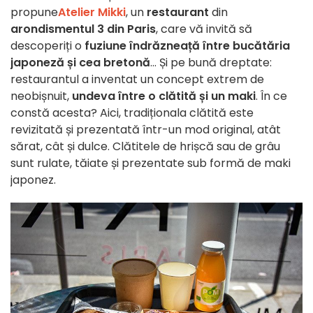
propune
Atelier Mikki
, un
restaurant
din
arondismentul 3 din Paris
, care vă invită să
descoperiți o
fuziune îndrăzneață între bucătăria
japoneză și cea bretonă
... Și pe bună dreptate:
restaurantul a inventat un concept extrem de
neobișnuit,
undeva între o clătită și un maki
. În ce
constă acesta? Aici, tradiționala clătită este
revizitată și prezentată într-un mod original, atât
sărat, cât și dulce. Clătitele de hrișcă sau de grâu
sunt rulate, tăiate și prezentate sub formă de maki
japonez.