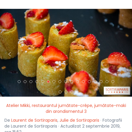
<
>
Atelier Mikki, restaurantul jumătate-crêpe, jumătate-maki
din arondismentul 3
De
Laurent de Sortiraparis
,
Julie de Sortiraparis
· Fotografii
de Laurent de Sortiraparis · Actualizat 2 septembrie 2019,