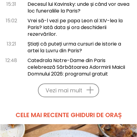
15:31
Decesul lui Kavinsky: unde și când vor avea
loc funeraliile la Paris?
15:02
Vrei să-l vezi pe papa Leon al XIV-lea la
Paris? Iată data și ora deschiderii
rezervărilor.
13:21
Știați că puteți urma cursuri de istorie a
artei la Luvru din Paris?
12:48
Catedrala Notre-Dame din Paris
celebrează Sărbătoarea Adormirii Maicii
Domnului 2026: programul gratuit
Vezi mai mult
CELE MAI RECENTE GHIDURI DE ORAȘ