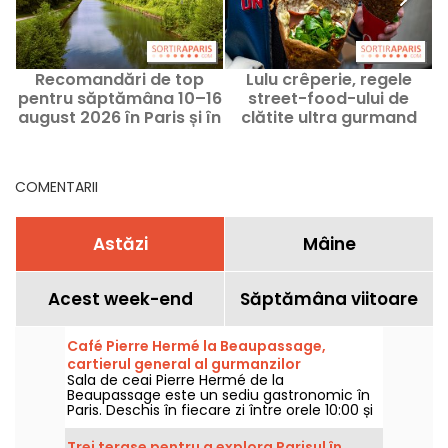
Recomandări de top
Lulu crêperie, regele
C
pentru săptămâna 10–16
street-food-ului de
august 2026 în Paris și în
clătite ultra gurmand
Île-de-France
Paris 3e
COMENTARII
Astăzi
Mâine
Acest week-end
Săptămâna viitoare
Café Pierre Hermé la Beaupassage,
cartierul general al gurmanzilor
Sala de ceai Pierre Hermé de la
Beaupassage este un sediu gastronomic în
Paris. Deschis în fiecare zi între orele 10:00 și
20:00, acest loc este o necesitate pentru
iubitorii de patiserie. Pentru prânz, ceai sau
Trei terase pentru a explora Parisul în