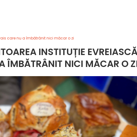
rais care nu a îmbătrânit nici măcar o zi
TOAREA INSTITUȚIE EVREIASC
A ÎMBĂTRÂNIT NICI MĂCAR O Z