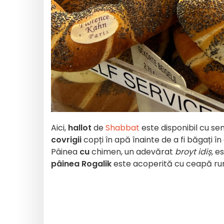
Aici,
hallot
de
Shabbat
este disponibil cu sem
covrigii
copți în apă înainte de a fi băgați î
Pâinea
cu
chimen, un adevărat
broyt idiș,
es
pâinea Rogalik
este acoperită cu ceapă rum