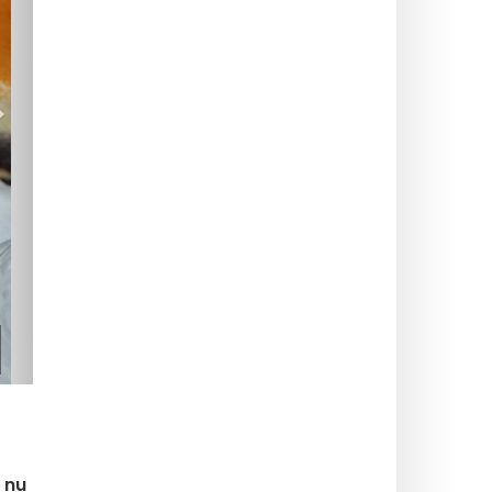
>
n nu