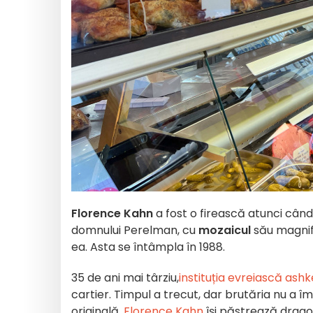
Florence Kahn
a fost o firească atunci când
domnului Perelman, cu
mozaicul
său magnif
ea. Asta se întâmpla în 1988.
35 de ani mai târziu,
instituția evreiască ash
cartier. Timpul a trecut, dar brutăria nu a îmb
originală,
Florence Kahn
își păstrează drag