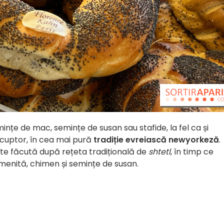
ințe de mac, semințe de susan sau stafide, la fel ca și
n cuptor, în cea mai pură
tradiție evreiască newyorkeză
.
te făcută după rețeta tradițională de
shtetl
, în timp ce
enită, chimen și semințe de susan.