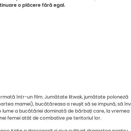
tinuare o plăcere fără egal.
ormată într-un film. Jumătate litwak, jumătate poloneză
n partea mamei), bucătăreasa a reușit să se impună, să în
tr-o lume a bucătăriei dominată de bărbați care, la vremea
ei femei atât de combative pe teritoriul lor.
ence Kahn a descoperit și și-a cultivat dragostea pentru