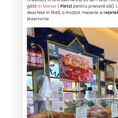
gătit
în Marais
(
Pletzl
pentru prietenii săi). 
deschise în 1946, a învățat meserie și
rețetel
linzertorte.