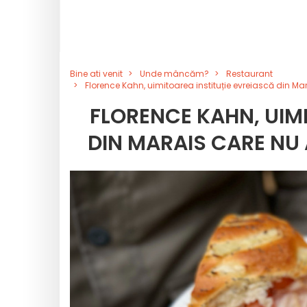
Bine ati venit
Unde mâncăm?
Restaurant
Florence Kahn, uimitoarea instituție evreiască din Ma
FLORENCE KAHN, UIMI
DIN MARAIS CARE NU 