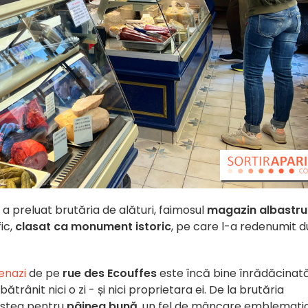
 a preluat brutăria de alături, faimosul
magazin albastru
ic,
clasat ca monument istoric
, pe care l-a redenumit 
kenazi
de pe
rue des Ecouffes
este încă bine înrădăcinată
ătrânit nici o zi - și nici proprietara ei. De la brutăria
ostea pentru
pâinea bună
, un fel de mâncare emblemati