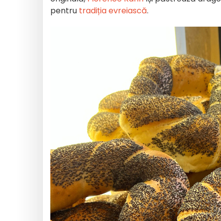
pentru
tradiția evreiască
.