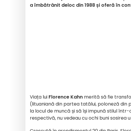
a îmbătrânit deloc din 1988 și oferă în con
Viața lui
Florence Kahn
merită să fie transf
(lituaniană din partea tatălui, poloneză di
la locul de muncă și să își impună stilul în
respectivă, nu vedeau cu ochi buni sosirea un
Crescută în arondismentul 20 din Paris, Flor