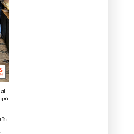
al
după
 în
c