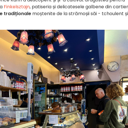
La
Finkelsztajn
, patiseria și delicatesele galbene din cartier
e tradiționale
moștenite de la strămoșii săi - tchoulent și