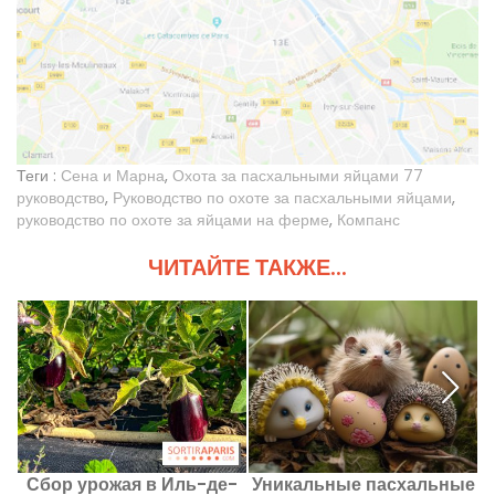
Теги :
Сена и Марна
,
Охота за пасхальными яйцами 77
руководство
,
Руководство по охоте за пасхальными яйцами
,
руководство по охоте за яйцами на ферме
,
Компанс
ЧИТАЙТЕ ТАКЖЕ...
Сбор урожая в Иль-де-
Уникальные пасхальные
П