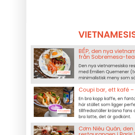
VIETNAMESI
BẾP, den nya vietnam
från Sobremesa-te
Den nya vietnamesiska res
med Émilien Quemener (t
minimalistisk meny som sä
Coupi bar, ett kafé –
En bra kopp kaffe, en fan
här stället som ligger perf
tillfredsställer kräsna fan
bra latte, det är godkänt.
Cơm Niêu Quán, den
restaurangen i Paris 