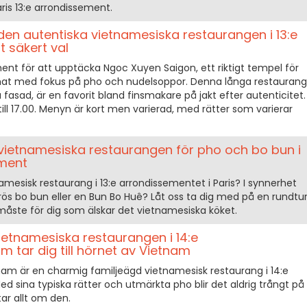
aris 13:e arrondissement.
en autentiska vietnamesiska restaurangen i 13:e
t säkert val
sement för att upptäcka Ngoc Xuyen Saigon, ett riktigt tempel för
 mat med fokus på pho och nudelsoppor. Denna långa restaurang
fasad, är en favorit bland finsmakare på jakt efter autenticitet.
ill 17.00. Menyn är kort men varierad, med rätter som varierar
vietnamesiska restaurangen för pho och bo bun i
ement
amesisk restaurang i 13:e arrondissementet i Paris? I synnerhet
ös bo bun eller en Bun Bo Huê? Låt oss ta dig med på en rundtu
måste för dig som älskar det vietnamesiska köket.
etnamesiska restaurangen i 14:e
 tar dig till hörnet av Vietnam
nam är en charmig familjeägd vietnamesisk restaurang i 14:e
ed sina typiska rätter och utmärkta pho blir det aldrig trångt på
ar allt om den.