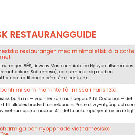
SK RESTAURANGGUIDE
esiska restaurangen med minimalistisk à la carte
amet
taurangen BẾP, drivs av Marie och Antoine Nguyen tillsammans
eamet bakom Sobremesa), och utmärker sig med en
tter den traditionella cơm tấm i centrum.
 banh mi som man inte får missa i Paris 13:e
tastisk banh mi — vad mer kan man begära? Till Coupi bar — det
ekt till alldeles bredvid tunnelbanans Porte d'Ivry-utgång och so
s av vietnamesiska mackor. Allt detta ackompanjerat av en riktigt
 charmiga och nyöppnade vietnamesiska
13:e