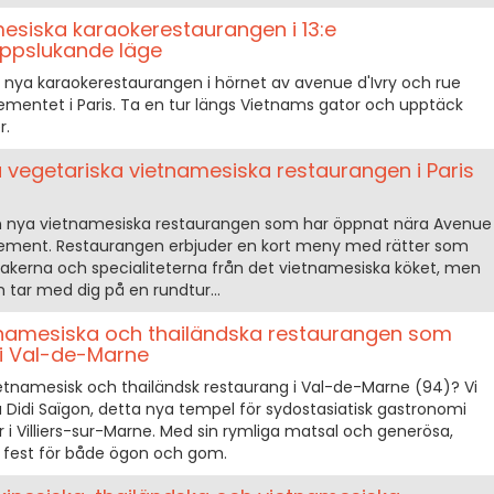
amesiska karaokerestaurangen i 13:e
uppslukande läge
n nya karaokerestaurangen i hörnet av avenue d'Ivry och rue
ssementet i Paris. Ta en tur längs Vietnams gator och upptäck
r.
a vegetariska vietnamesiska restaurangen i Paris
n nya vietnamesiska restaurangen som har öppnat nära Avenue
ndissement. Restaurangen erbjuder en kort meny med rätter som
makerna och specialiteterna från det vietnamesiska köket, men
h tar med dig på en rundtur...
etnamesiska och thailändska restaurangen som
i Val-de-Marne
ietnamesisk och thailändsk restaurang i Val-de-Marne (94)? Vi
a Didi Saïgon, detta nya tempel för sydostasiatisk gastronomi
 i Villiers-sur-Marne. Med sin rymliga matsal och generösa,
n fest för både ögon och gom.