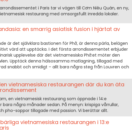
arrondissementet i Paris tar vi vägen till Cơm Niêu Quán, en ny,
vietnamesisk restaurang med omsorgsfullt inredda lokaler.
dasia: en smarrig asiatisk fusion i hjärtat av
de är det självklara bastionen för Phở, är denna pärla, belägen
initivt värd att upptäcka. I det första arrondissementet erbjuder
inarisk upplevelse där det vietnamesiska Phở:et möter den
wlen. Upptäck denna hälsosamma matlagning, tillagad med
verad snabbt och smidigt – allt bara några steg från Louvren och
en vietnamesiska restaurangen där du kan äta
arrondissement
am, en vietnamesisk restaurang som öppnade i 14:e
ör bara några månader sedan. På menyn: krispiga vårrullar,
 pho-soppor tillagade med passion. Vi berättar allt.
ärliga vietnamesiska restaurangen i 13:e
aris