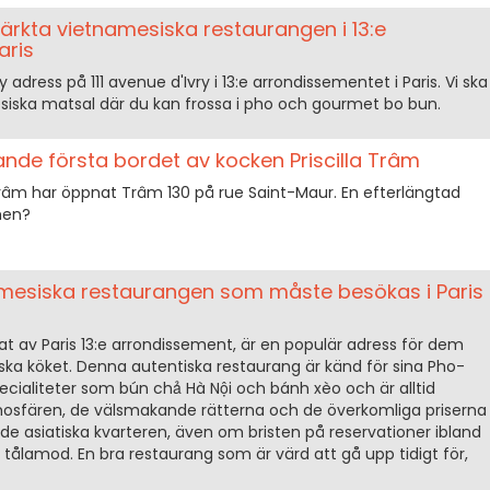
rkta vietnamesiska restaurangen i 13:e
aris
dress på 111 avenue d'Ivry i 13:e arrondissementet i Paris. Vi ska
ska matsal där du kan frossa i pho och gourmet bo bun.
nde första bordet av kocken Priscilla Trâm
 Trâm har öppnat Trâm 130 på rue Saint-Maur. En efterlängtad
men?
mesiska restaurangen som måste besökas i Paris
tat av Paris 13:e arrondissement, är en populär adress för dem
ska köket. Denna autentiska restaurang är känd för sina Pho-
pecialiteter som bún chả Hà Nội och bánh xèo och är alltid
mosfären, de välsmakande rätterna och de överkomliga priserna
 i de asiatiska kvarteren, även om bristen på reservationer ibland
ålamod. En bra restaurang som är värd att gå upp tidigt för,