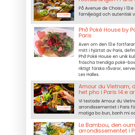
På Avenue de Choisy i 13:e 
familjeägd och autentisk 
Phở Poké House by Pan
Paris
Även om den 13:e fortfaran
mitt i hjärtat av Paris, def
Phở Poké House en unik kul
fräscha trendiga poké-bo
riktigt färska råvaror, ser
Les Halles.
Amour du Vietnam, d
het pho i Paris 14:e 
Vi testade Amour du Vietn
arrondissementet i Paris f
matiga bo bun, banh mi och
Le Bambou, den oumb
arrondissementet i P