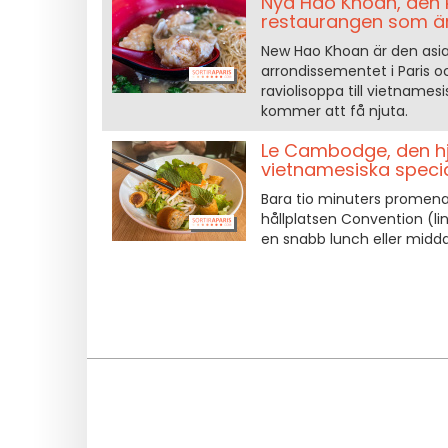
Nya Hao Khoan, den k
restaurangen som är 
New Hao Khoan är den asiat
arrondissementet i Paris oc
raviolisoppa till vietnames
kommer att få njuta.
Le Cambodge, den hj
vietnamesiska speciali
Bara tio minuters promenad f
hållplatsen Convention (lin
en snabb lunch eller midd