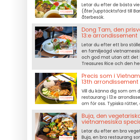
Letar du efter de bästa vi
(åter)upptäcktsfärd till B
återbesök.
Dong Tam, den prisvä
13:e arrondissement
Letar du efter ett bra stäl
en familjeägd vietnamesisk
och god mat utan att det k
Treasures Rice och den h
Precis som i Vietnam
13th arrondissement
Vill du känna dig som om d
restaurang i 13:e arrondiss
om för oss. Typiska rätter,
Buja, den vegetaris
vietnamesiska specia
Letar du efter en bra veget
Buja, en bra restaurang so