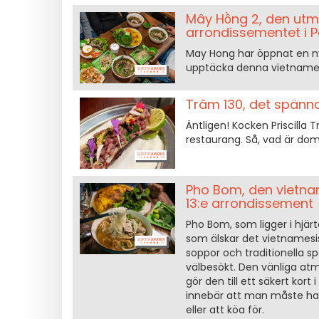
Mây Hồng 2, den utmä
arrondissementet i P
May Hong har öppnat en ny a
upptäcka denna vietnamesi
Trâm 130, det spänna
Äntligen! Kocken Priscilla
restaurang. Så, vad är do
Pho Bom, den vietna
13:e arrondissement
Pho Bom, som ligger i hjär
som älskar det vietnamesi
soppor och traditionella s
välbesökt. Den vänliga at
gör den till ett säkert kort
innebär att man måste ha t
eller att köa för.