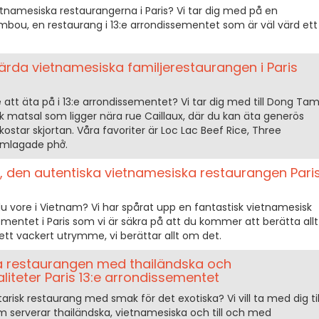
etnamesiska restaurangerna i Paris? Vi tar dig med på en
ambou, en restaurang i 13:e arrondissementet som är väl värd ett
rda vietnamesiska familjerestaurangen i Paris
le att äta på i 13:e arrondissementet? Vi tar dig med till Dong Tam
 matsal som ligger nära rue Caillaux, där du kan äta generös
ostar skjortan. Våra favoriter är Loc Lac Beef Rice, Three
emlagade phở.
, den autentiska vietnamesiska restaurangen Pari
u vore i Vietnam? Vi har spårat upp en fantastisk vietnamesisk
ementet i Paris som vi är säkra på att du kommer att berätta allt
 ett vackert utrymme, vi berättar allt om det.
ka restaurangen med thailändska och
liteter Paris 13:e arrondissementet
arisk restaurang med smak för det exotiska? Vi vill ta med dig til
m serverar thailändska, vietnamesiska och till och med