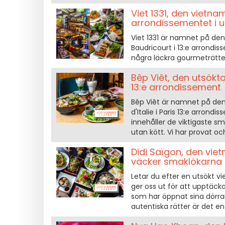
Viet 1331, den vietn
arrondissementet i 
Viet 1331 är namnet på de
Baudricourt i 13:e arrondi
några läckra gourmeträtte
Bêp Viêt, den utsökt
13:e arrondissement
Bêp Viêt är namnet på de
d'Italie i Paris 13:e arro
innehåller de viktigaste s
utan kött. Vi har provat oc
Didi Saïgon, den vi
väcker smaklökarna 
Letar du efter en utsökt v
ger oss ut för att upptäck
som har öppnat sina dörrar
autentiska rätter är det e