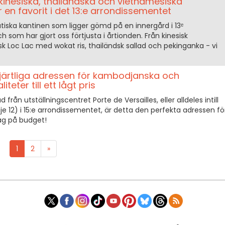
inesiska, thailändska och vietnamesiska
en favorit i det 13:e arrondissementet
iska kantinen som ligger gömd på en innergård i 13ᵉ
h som har gjort oss förtjusta i årtionden. Från kinesisk
isk Loc Lac med wokat ris, thailändsk sallad och pekinganka - vi
ärtliga adressen för kambodjanska och
teter till ett lågt pris
rån utställningscentret Porte de Versailles, eller alldeles intill
je 12) i 15:e arrondissementet, är detta den perfekta adressen fö
ag på budget!
1
2
»