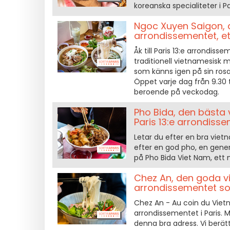
koreanska specialiteter i P
Ngoc Xuyen Saigon, d
arrondissementet, et
Åk till Paris 13:e arrondis
traditionell vietnamesisk
som känns igen på sin rosa 
Öppet varje dag från 9.30 t
beroende på veckodag.
Pho Bida, den bästa 
Paris 13:e arrondiss
Letar du efter en bra vietn
efter en god pho, en gener
på Pho Bida Viet Nam, ett 
Chez An, den goda vi
arrondissementet som
Chez An - Au coin du Viet
arrondissementet i Paris. M
denna bra adress. Vi berätt