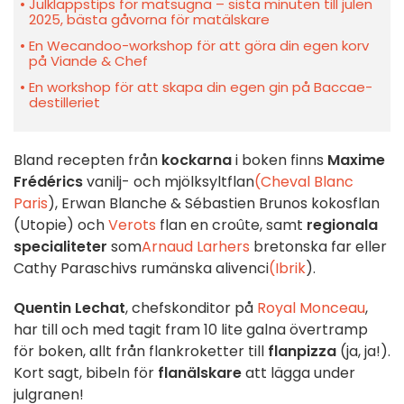
Julklappstips för matsugna – sista minuten till julen
2025, bästa gåvorna för matälskare
En Wecandoo-workshop för att göra din egen korv
på Viande & Chef
En workshop för att skapa din egen gin på Baccae-
destilleriet
Bland recepten från
kockarna
i boken finns
Maxime
Frédérics
vanilj- och mjölksyltflan
(Cheval Blanc
Paris
), Erwan Blanche & Sébastien Brunos kokosflan
(Utopie) och
Verots
flan en croûte, samt
regionala
specialiteter
som
Arnaud Larhers
bretonska far eller
Cathy Paraschivs rumänska alivenci
(Ibrik
).
Quentin Lechat
, chefskonditor på
Royal Monceau
,
har till och med tagit fram 10 lite galna övertramp
för boken, allt från flankroketter till
flanpizza
(ja, ja!).
Kort sagt, bibeln för
flanälskare
att lägga under
julgranen!