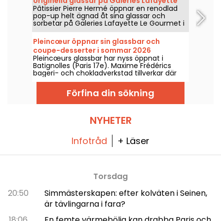
originella glassar på Galeries Lafayette
livsmedelsbutik, ett utbud av
Pâtissier Pierre Hermé öppnar en renodlad
medelhavsrätter att ta med och ett urval av
pop-up helt ägnad åt sina glassar och
finare produkter från hela världen.
sorbetar på Galeries Lafayette Le Gourmet i
Paris nionde arrondissement från den 2 juli
till den 2 september 2026. Vi gick dit för att
Pleincœur öppnar sin glassbar och
prova hans nya glassiga briocheer, strutar
coupe-desserter i sommar 2026
gjorda på växtbaserad mjölk och hans
Pleincœurs glassbar har nyss öppnat i
glasskulor i mycket frestande smaker.
Batignolles (Paris 17e). Maxime Frédérics
bageri- och chokladverkstad tillverkar där
färska glassar på plats och
hantverksmässiga glasskoppar framför våra
Förfina din sökning
ögon, att upptäcka sommaren 2026.
NYHETER
Infotråd
+ Läser
Torsdag
20:50
Simmästerskapen: efter kolväten i Seinen,
är tävlingarna i fara?
18:06
En femte värmebölja kan drabba Paris och