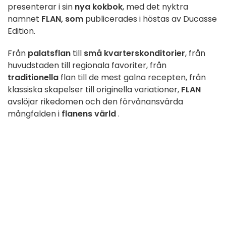
presenterar i sin
nya kokbok
, med det nyktra
namnet
FLAN, som
publicerades i höstas av Ducasse
Edition.
Från
palatsflan
till
små kvarterskonditorier
, från
huvudstaden till regionala favoriter, från
traditionella
flan till de mest galna recepten, från
klassiska skapelser till originella variationer,
FLAN
avslöjar rikedomen och den förvånansvärda
mångfalden i
flanens värld
.