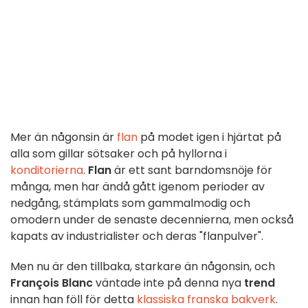
Mer än någonsin är
flan
på modet igen i hjärtat på
alla som gillar sötsaker och på hyllorna i
konditorierna
.
Flan
är ett sant barndomsnöje för
många, men har ändå gått igenom perioder av
nedgång, stämplats som gammalmodig och
omodern under de senaste decennierna, men också
kapats av industrialister och deras "flanpulver".
Men nu är den tillbaka, starkare än någonsin, och
François Blanc
väntade inte på denna nya
trend
innan han föll för detta
klassiska franska bakverk
.