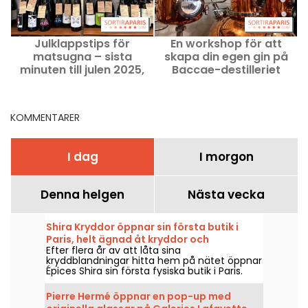
Julklappstips för
En workshop för att
E
matsugna – sista
skapa din egen gin på
minuten till julen 2025,
Baccae-destilleriet
bästa gåvorna för
matälskare
KOMMENTARER
I dag
I morgon
Denna helgen
Nästa vecka
Shira Kryddor öppnar sin första butik i
Paris, helt ägnad åt kryddor och
Efter flera år av att låta sina
medelhavsköket
kryddblandningar hitta hem på nätet öppnar
Épices Shira sin första fysiska butik i Paris.
Från och med september 2026 kommer
kedjan att slå upp dörrarna i Marché Saint-
Pierre Hermé öppnar en pop-up med
Martin i 10:e arrondissementet, med en