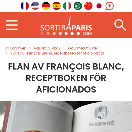
Välkommen
Var ska vi äta?
Gourmetutflykter
FLAN av François Blanc, receptboken för aficionados
FLAN AV FRANÇOIS BLANC,
RECEPTBOKEN FÖR
AFICIONADOS