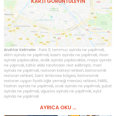
KARTI GÖRÜNTÜLEYIN
Anahtar Kelimeler :
Paris 11
,
temmuz ayinda ne yapilmali
,
eki̇m ayinda ne yapilmali
,
kasim ayinda ne yapilmali
,
ni̇san
ayinda yapilacaklar
,
aralik ayinda yapilacaklar
,
mayıs ayında
ne yapmalı
,
Editör ekibi tarafından test edilmiştir
,
mart
ayinda ne yapilmali
,
restoran kokteyl rehberi̇
,
bistronomi̇k
restoran rehberi̇
,
Saint Ambroise bölgesi
,
bistronomik
restoran uygun fiyatlı öğle yemeği menüsü rehberi
,
PARİS
,
hazi̇ran ayinda ne yapilmali
,
ocak ayinda ne yapilmali
,
şubat
ayinda ne yapilmali
,
ağustos ayinda ne yapilmali
,
eylül
ayinda ne yapilmali
AYRICA OKU ...