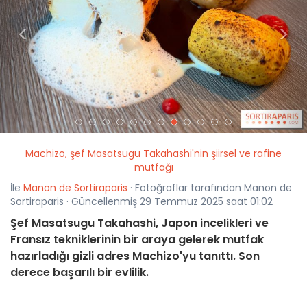
<
>
Machizo, şef Masatsugu Takahashi'nin şiirsel ve rafine
mutfağı
İle
Manon de Sortiraparis
· Fotoğraflar tarafından Manon de
Sortiraparis · Güncellenmiş 29 Temmuz 2025 saat 01:02
Şef Masatsugu Takahashi, Japon incelikleri ve
Fransız tekniklerinin bir araya gelerek mutfak
hazırladığı gizli adres Machizo'yu tanıttı. Son
derece başarılı bir evlilik.