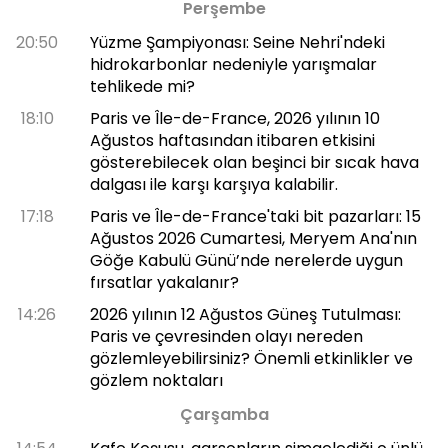
Perşembe
20:50
Yüzme Şampiyonası: Seine Nehri'ndeki
hidrokarbonlar nedeniyle yarışmalar
tehlikede mi?
18:10
Paris ve Île-de-France, 2026 yılının 10
Ağustos haftasından itibaren etkisini
gösterebilecek olan beşinci bir sıcak hava
dalgası ile karşı karşıya kalabilir.
17:18
Paris ve Île-de-France'taki bit pazarları: 15
Ağustos 2026 Cumartesi, Meryem Ana'nın
Göğe Kabulü Günü’nde nerelerde uygun
fırsatlar yakalanır?
14:26
2026 yılının 12 Ağustos Güneş Tutulması:
Paris ve çevresinden olayı nereden
gözlemleyebilirsiniz? Önemli etkinlikler ve
gözlem noktaları
Çarşamba