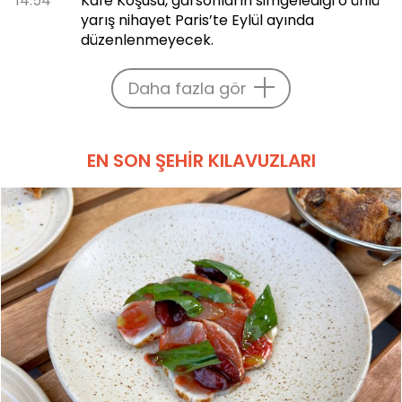
14:54
Kafe Koşusu, garsonların simgelediği o ünlü
yarış nihayet Paris’te Eylül ayında
düzenlenmeyecek.
Daha fazla gör
EN SON ŞEHIR KILAVUZLARI