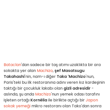
Bataclan
'dan sadece bir taş atımı uzaklıkta bir ara
sokakta yer alan
Machizo
,
şef Masatsugu
Takahashi
'nin, nam-ı diğer
Taka 'Machizo
'nun,
Paris'teki bu ilk restoranına adını veren kız kardeşinin
taktığı bir çocukluk lakabı olan
gizli adresidir
-
aslında, şu anda
Machizo
'nun yemek odası tarafını
işleten ortağı
Kornélia
ile birlikte açtığı bir
Japon
sokak yemeği
mikro restoranı olan Tako'dan sonra