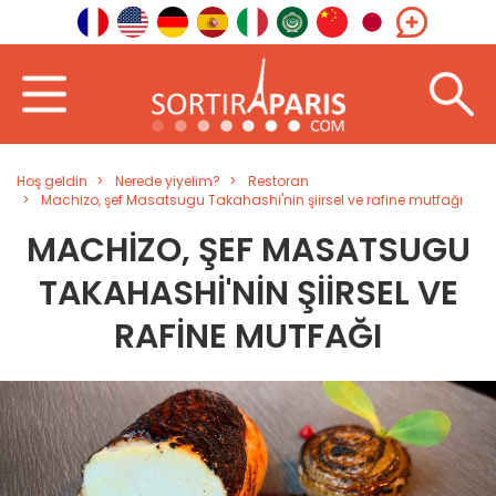
Hoş geldin
Nerede yiyelim?
Restoran
Machizo, şef Masatsugu Takahashi'nin şiirsel ve rafine mutfağı
MACHIZO, ŞEF MASATSUGU
TAKAHASHI'NIN ŞIIRSEL VE
RAFINE MUTFAĞI