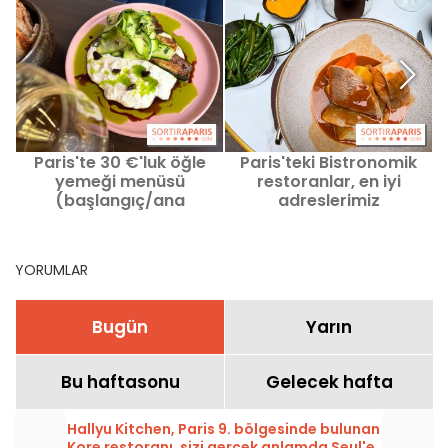
Paris'te 30 €'luk öğle
Paris'teki Bistronomik
yemeği menüsü
restoranlar, en iyi
(başlangıç/ana
adreslerimiz
yemek/tatlı) sunan
uygun fiyatlı bistronomik
restoranlar
YORUMLAR
Bugün
Yarın
Bu haftasonu
Gelecek hafta
Hallyu Kitchen, Paris 9. bölgesinde bulunan
Kore restoranı, sizi gerçek anlamda Seul'e