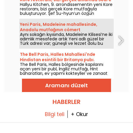
Hallyu Kitchen, 9. arrondissementin yeni Kore
götürüyor
restoranı, bizi gerçek Kore mutfağıyla
buluşturuyor. Şef Su-hyun’un özgün
dokunuşlarıyla hazırlanan menüde, ssam
tarzı ızgaralar, çıtır kızarmış tavuk ve
Yeni Paris, Madeleine mahallesinde,
geleneksel bibimbap sizinle buluşmayı
Anadolu mutfağının cömert
bekliyor.
Aynı sokağın kıyısında, Madeleine Kilisesi’ne iki
spesiyaliteleriyle öne çıkan güzel bir Türk
adımlık mesafede artık Yeni adlı güzel bir
restoranı
Türk adresi var; güneşli ve lezzet dolu bu
mutfağı sevenleri 2025 sonundan beri
kapılarını açarak karşılıyor. Akşamları meze
The Bell Paris, Halles Mahallesi'nde
eşliğinde bir aperitif için mükemmel olan,
Hindistan esintili bir Britanya pubı.
karşılaması da tabaklar kadar sıcak bir masa.
The Bell Paris, Halles bölgesinde kapılarını
açan yeni bir publ, İngiliz mutfağı, Hint
baharatları, ev yapımı kokteyller ve zanaat
bira çeşitlerini bir araya getiriyor; dekor ise
Jim Hamilton imzalı.
Aramanı düzelt
HABERLER
Bilgi teli
+ Okur