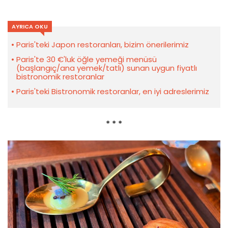
AYRICA OKU
Paris'teki Japon restoranları, bizim önerilerimiz
Paris'te 30 €'luk öğle yemeği menüsü
(başlangıç/ana yemek/tatlı) sunan uygun fiyatlı
bistronomik restoranlar
Paris'teki Bistronomik restoranlar, en iyi adreslerimiz
* * *