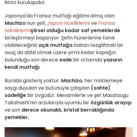
ikinci kuruluşudur.
Japonya'da Fransız mutfağı eğitimi almış olan
Machizo
'nun şefi,
Japon inceliklerini
ve
Fransız
tekniklerini
şiirsel olduğu kadar saf yemeklerde
birleştirmeyi başarıyor. Şefin hünerlerine tanık
olabileceğiniz
açık mutfağa
bakan tezgâhtaki bir
avuç da dâhil olmak üzere yirmi kadar kapağın
bulunduğu son derece
sade
bir ortamda
yazarın
kendi mutfağı
.
Burada gösteriş yoktur.
Machizo
, her malzemeye
saygı duyulan ve bütünüyle çalışılan
(sahte)
sadeliğe
bir övgüdür. Mevsimlerle ve şef Masatsugu
Takahashi'nin arzularıyla uyumlu bir
özgünlük arayışı
ve son
derece okunaklı, kristal berraklığında
yemekler.