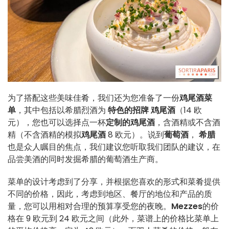
为了搭配这些美味佳肴，我们还为您准备了一份
鸡尾酒菜
单
，其中包括以希腊烈酒为
特色的招牌
鸡尾酒
（14 欧
元），您也可以选择点一杯
定制的鸡尾酒
，含酒精或不含酒
精（不含酒精的模拟
鸡尾酒
8 欧元）。说到
葡萄酒
，
希腊
也是众人瞩目的焦点，我们建议您听取我们团队的建议，在
品尝美酒的同时发掘希腊的葡萄酒生产商。
菜单的设计考虑到了分享，并根据您喜欢的形式和菜肴提供
不同的价格，因此，考虑到地区、餐厅的地位和产品的质
量，您可以用相对合理的预算享受您的夜晚。
Mezzes
的价
格在 9 欧元到 24 欧元之间（此外，菜谱上的价格比菜单上