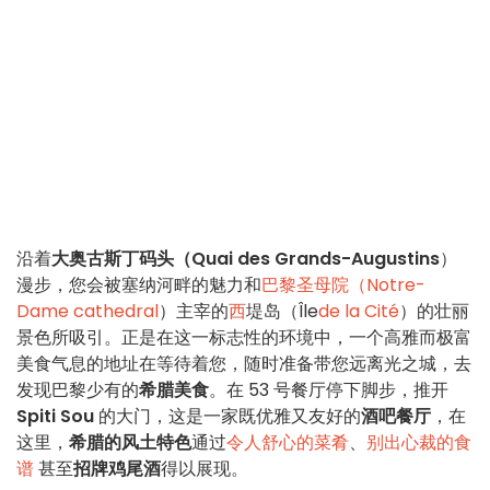
沿着
大奥古斯丁码头（Quai des Grands-Augustins
）
漫步，您会被塞纳河畔的魅力和
巴黎圣母院（Notre-
Dame cathedral
）主宰的
西
堤岛（Île
de la Cité
）的壮丽
景色所吸引。正是在这一标志性的环境中，一个高雅而极富
美食气息的地址在等待着您，随时准备带您远离光之城，去
发现巴黎少有的
希腊美食
。
在 53 号餐厅停下脚步，推开
Spiti Sou
的大门，这是一家既优雅又友好的
酒吧餐厅
，在
这里，
希腊的风土特色
通过
令人舒心的菜肴
、
别出心裁的食
谱
甚至
招牌鸡尾酒
得以展现。