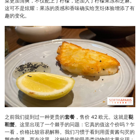
菜更加清爽，不仅配上了柠檬，还加入了柠檬果冻和芝麻。
这可不是炫耀：果冻的质感和香味确实给烹饪体验增添了有
趣的变化。
之前我们提到过一种更贵的
套餐
，售价 42 欧元。这就是
鞑
靼蟹
。这里出现了一个棘手的问题：它真的值这个价吗？乍
一看，价格比较容易解释。我们习惯于看到用蛋黄酱勾芡的
蟹肉食谱，而在这里，这种珍贵的甲壳类动物却大量出现：