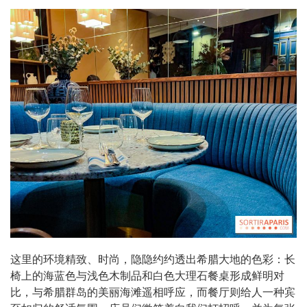
这里的环境精致、时尚，隐隐约约透出希腊大地的色彩：长
椅上的海蓝色与浅色木制品和白色大理石餐桌形成鲜明对
比，与希腊群岛的美丽海滩遥相呼应，而餐厅则给人一种宾