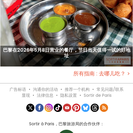
巴黎在2026年5月8日营业的餐厅，节日当天值得一试的好地
址
所有指南 : 去哪儿吃？ >
广告标语
•
沟通你的活动
•
推荐一个机构
•
常见问题/联系
显现
•
法律信息
•
隐私设置
•
Sortir de Paris
Sortir à Paris，巴黎旅游局的合作伙伴：