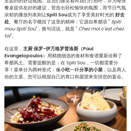
至如归的舒适氛围。店员们微笑着向我们打招呼，并为每张
餐桌提供友好的建议，营造出轻松愉快的氛围，而节日气氛
浓郁的播放列表则让
Spiti Sou
成为了享受美好时光的
好去
处
。餐厅的名字概括了这里的精神：它源自希腊语 "
Spiti
mou Spiti Sou
"，换句话说，就是 "
Chez moi c'est chez
toi
"。
在这里，
主厨
保罗-伊万格罗普洛斯（Paul
Evangelopoulos
）用精挑细选的食材和食谱重新诠释了
希腊风土。需要提醒的是：在 Spiti Sou，一切都需要分
享！菜单分为两种形式：像
小吃
一样
分享的小菜
，以及两人
份的主菜。您可以根据自己的胃口和愿望来安排您的宴会。