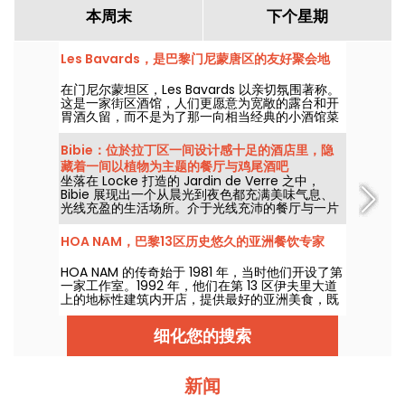
本周末
下个星期
Les Bavards，是巴黎门尼蒙唐区的友好聚会地
在门尼尔蒙坦区，Les Bavards 以亲切氛围著称。
这是一家街区酒馆，人们更愿意为宽敞的露台和开
胃酒久留，而不是为了那一向相当经典的小酒馆菜
肴。
Bibie：位於拉丁区一间设计感十足的酒店里，隐
藏着一间以植物为主题的餐厅与鸡尾酒吧
坐落在 Locke 打造的 Jardin de Verre 之中，
Bibie 展现出一个从晨光到夜色都充满美味气息、
光线充盈的生活场所。介于光线充沛的餐厅与一片
绿意盎然的美丽露台之间，这家地点成为卢泰斯竞
技场附近的混合型避风港。
HOA NAM，巴黎13区历史悠久的亚洲餐饮专家
HOA NAM 的传奇始于 1981 年，当时他们开设了第
一家工作室。1992 年，他们在第 13 区伊夫里大道
上的地标性建筑内开店，提供最好的亚洲美食，既
可外卖，也可带走享用。
细化您的搜索
新闻