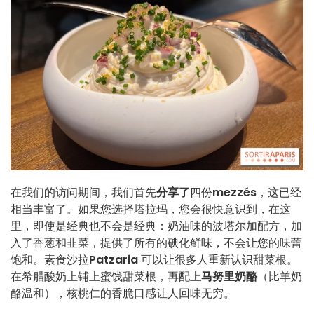
在我们的访问期间，我们首先
分享了
四份
mezzés
，这已经
相当丰富了。如果您选择塔拉玛，您会很快意识到，在这
里，即使是经典也不会是经典：奶油味的波塔尔加配方，加
入了香葱和韭菜，提供了所有的碘化鲜味，不会让您的味蕾
饱和。素食沙拉
Patzaria
可以让很多人重新认识甜菜根。
在希腊酸奶上铺上蜜饯甜菜根，再配
上马努里奶酪
（比羊奶
酪温和），核桃仁的香脆口感让人回味无穷。