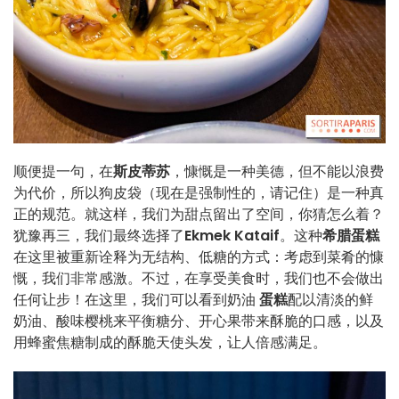
顺便提一句，在
斯皮蒂苏
，慷慨是一种美德，但不能以浪费
为代价，所以狗皮袋（现在是强制性的，请记住）是一种真
正的规范。就这样，我们为甜点留出了空间，你猜怎么着？
犹豫再三，我们最终选择了
Ekmek Kataif
。这种
希腊蛋糕
在这里被重新诠释为无结构、低糖的方式：考虑到菜肴的慷
慨，我们非常感激。不过，在享受美食时，我们也不会做出
任何让步！在这里，我们可以看到奶油
蛋糕
配以清淡的鲜
奶油、酸味樱桃来平衡糖分、开心果带来酥脆的口感，以及
用蜂蜜焦糖制成的酥脆天使头发，让人倍感满足。