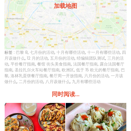
加载地图
标签 :
巴黎 8
,
七月份的活动
,
十月有哪些活动
,
十一月有哪些活动
,
四
月该做什么
,
12 月的活动
,
五月份的活动
,
经编辑团队测试
,
三月的活
动
,
平价餐厅指南
,
餐馆 街头美食指南
,
法国餐厅指南
,
露台法国餐厅
指南
,
圣拉扎尔火车站餐厅指南
,
欧洲区
,
低于 15 欧元的餐厅指南
,
巴
黎
,
洛林乳蛋饼餐厅指南
,
餐厅周一开放指南
,
六月份的活动
,
一月该
做什么
,
二月份的活动
,
八月该做什么
,
九月有哪些活动
同时阅读...