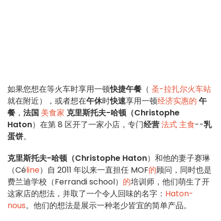
如果您想在等火车时享用一顿
快捷午餐
（
圣-拉扎尔火车站
就在附近），或者想在
午休
时
快速
享用一顿
经济实惠的
午
餐
，
法国
美食家
克里斯托夫-哈顿（Christophe
Haton
）在第 8 区开了一家小店，专门
经营
法式
主食
--
乳
蛋饼
。
克里斯托夫-哈顿（Christophe Haton
）和他的妻子赛琳
（Cé
line
）自 2011 年以来一直担任 MOF
的
顾问，同时也是
费兰迪学校（Ferrandi school）
的
培训师，他们萌生了开
这家店的想法，并取了一个令人回味的名字：
Haton-
nous
。他们的想法是展示一种老少皆宜的简单产品。