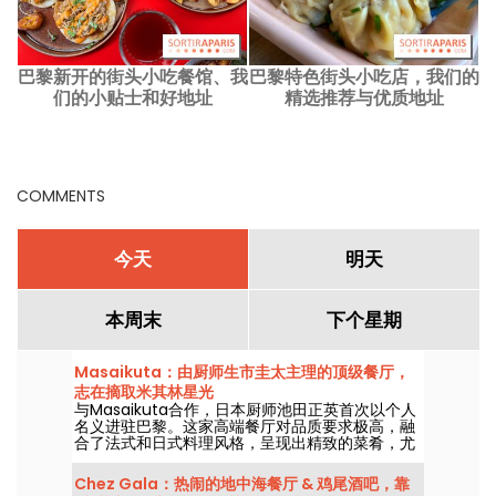
巴黎新开的街头小吃餐馆、我
巴黎特色街头小吃店，我们的
们的小贴士和好地址
精选推荐与优质地址
S
COMMENTS
今天
明天
本周末
下个星期
Masaikuta：由厨师生市圭太主理的顶级餐厅，
志在摘取米其林星光
与Masaikuta合作，日本厨师池田正英首次以个人
名义进驻巴黎。这家高端餐厅对品质要求极高，融
合了法式和日式料理风格，呈现出精致的菜肴，尤
其偏爱海鲜新鲜食材，展现出对海产的深厚热爱。
Chez Gala：热闹的地中海餐厅 & 鸡尾酒吧，靠