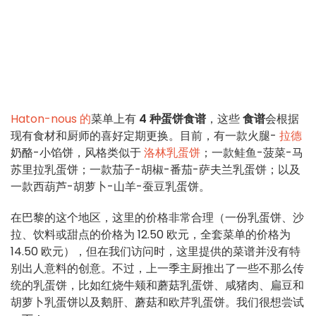
Haton-nous 的
菜单上有
4 种蛋饼食谱
，这些
食谱
会根据
现有食材和厨师的喜好定期更换。目前，有一款火腿-
拉德
奶酪-小馅饼，风格类似于
洛林乳蛋饼
；一款鲑鱼-菠菜-马
苏里拉乳蛋饼；一款茄子-胡椒-番茄-萨夫兰乳蛋饼；以及
一款西葫芦-胡萝卜-山羊-蚕豆乳蛋饼。
在巴黎的这个地区，这里的价格非常合理（一份乳蛋饼、沙
拉、饮料或甜点的价格为 12.50 欧元，全套菜单的价格为
14.50 欧元），但在我们访问时，这里提供的菜谱并没有特
别出人意料的创意。不过，上一季主厨推出了一些不那么传
统的乳蛋饼，比如红烧牛颊和蘑菇乳蛋饼、咸猪肉、扁豆和
胡萝卜乳蛋饼以及鹅肝、蘑菇和欧芹乳蛋饼。我们很想尝试