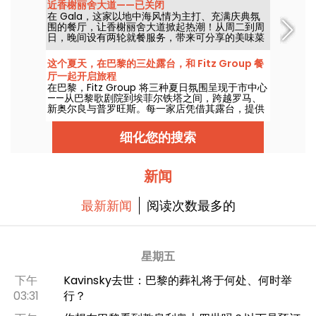
近香榭丽舍大道——已关闭
在 Gala，这家以地中海风情为主打、充满庆典氛
围的餐厅，让香榭丽舍大道掀起热潮！从周二到周
日，晚间设有两轮就餐服务，带来可分享的美味菜
肴，琴声与人声伴随其后，是一场接着一场的狂热
DJ表演。正式永久关闭。
这个夏天，在巴黎的三处露台，和 Fitz Group 餐
厅一起开启旅程
在巴黎，Fitz Group 将三种夏日氛围呈现于市中心
——从巴黎歌剧院到埃菲尔铁塔之间，跨越罗马、
新奥尔良与普罗旺斯。每一家店凭借其露台，提供
一个完整的驻足体验，无需离开首都。
细化您的搜索
新闻
最新新闻
阅读次数最多的
星期五
下午
Kavinsky去世：巴黎的葬礼将于何处、何时举
03:31
行？