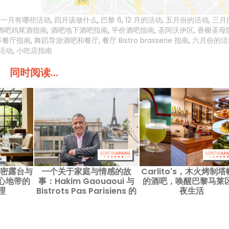
十一月有哪些活动
,
四月该做什么
,
巴黎 6
,
12 月的活动
,
五月份的活动
,
三月
酒吧鸡尾酒指南
,
酒吧地下酒吧指南
,
平价酒吧指南
,
圣阿沃伊区
,
香榭圣母
节餐厅指南
,
舞蹈导游酒吧和餐厅
,
餐厅 Bistro brasserie 指南
,
六月份的活
活动
,
小吃店指南
同时阅读...
秘密露台与
一个关于家庭与情感的故
Carlito's，木火烤制
心地带的
事：Hakim Gaouaoui 与
的酒吧，唤醒巴黎马莱
理
Bistrots Pas Parisiens 的
夜生活
成功传奇