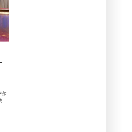
-
萨尔
离