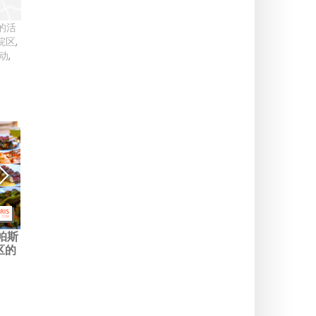
的活
院区
,
动
,
塔帕斯
巴黎的 Partouche Pasino
巴黎这家隐藏在巷弄里的酒
区的
Club，成为全新游戏圣地与
吧，邀你对弈国际象棋，直
超大格局的生活场所，设有
至凌晨两点。
酒吧和餐厅