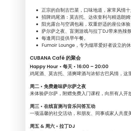
正宗的自制古巴菜，口味地道，家常风情十
招牌鸡尾酒：莫吉托、达依奎利与精选朗姆
阳光露台与空调包厢，双重舒适的座位体验
萨尔萨之夜、盲测游戏与拉丁DJ带来热辣
每逢周日提供早午餐。
Fumoir Lounge，专为烟草爱好者设立的
CUBANA Café 的聚会
Happy Hour • 每天 • 16:00 – 20:00
鸡尾酒、莫吉托、清爽啤酒与浓郁古巴风情，这
周二 • 免费趣味萨尔萨之夜
来体验萨尔萨，附赠免费入门课程，向所有人开
周三 • 在线盲测与音乐问答互动
一项温馨的社交活动，和朋友、同事或家人共度
周五 & 周六 • 拉丁DJ