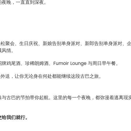
的夜晚，一直直到深夜。
。
日后的轻松聚会、生日庆祝、新娘告别单身派对、新郎告别单身派对、
域风情。
尾酒、珍稀朗姆酒、Fumoir Lounge 与周日早午餐。
也提供外送，让你无论身在何处都能继续这段古巴之旅。
围、风味与古巴的节拍带你起航。这里的每一个夜晚，都弥漫着逃离现
交给我们就行。