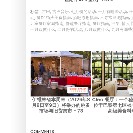
标签 :
古巴
,
古巴音乐
,
七月份的活动
,
十月有哪些活动
,
动
,
餐馆 街头美食指南
,
酒吧原创指南
,
不寻常酒吧指南
,
儿童餐厅家庭指南
,
舒适餐厅指南
,
餐厅指南
,
巴黎
,
情人
一月该做什么
,
二月份的活动
,
八月该做什么
,
九月有哪些
伊维林省本周末（2026年8
Cléo 餐厅：一个
月8日至9日）将举办的跳蚤
位于巴黎第七区核
市场与旧货集市 - 78
高级美食料
COMMENTS