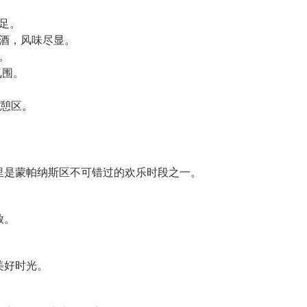
足。
酒，风味尽显。
。
氛围。
休憩区。
里是蒙帕纳斯区不可错过的欢乐时段之一。
放。
美好时光。