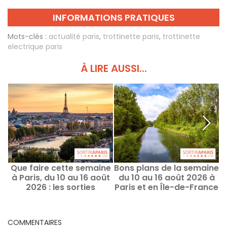
INFORMATIONS PRATIQUES
Mots-clés :
actualité paris
,
trottinette paris
,
trottinette
electrique paris
À LIRE AUSSI...
Que faire cette semaine
Bons plans de la semaine
W
à Paris, du 10 au 16 août
du 10 au 16 août 2026 à
2026 : les sorties
Paris et en Île-de-France
incontournables
COMMENTAIRES