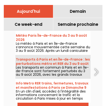
Aujourd'hui
Demain
Ce week-end
Semaine prochaine
Météo Paris Île-de-France du 3 au 9 août
2026
La météo à Paris et en Île-de-France
s’annonce mouvementée cette semaine du
3 au 9 août 2026. Après un lundi caniculaire
marqué par un risque d’orages, les
températures vont progressivement baisser
Transports à Paris et en Île-de-France : les
avant le retour d’un temps plus chaud et
perturbations métro et RER du 3 au 9 août
ensoleillé pour le week-end.
Les transports en commun à Paris et en Île-
2026
de-France sont fortement perturbés du 3
au 9 août 2026, avec les grands travaux
d'été qui impactent très durement
certaines lignes, selon la RATP et SNCF.
Info Metro RER trains, fermetures, travaux
et manifestations à Paris ce Dimanche 9
En un clin d'œil, accédez à l'intégralité des
août 2026
informations concernant le trafic et la
circulation à Paris mises à jour en temps
réel. Metro RER et Transilien de la RATP,
travaux, circulation, grands évènements et