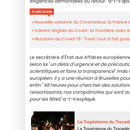
exigences demandées au retour.
" a-t-il ajo
À LIRE AUSSI
Nouvelle variante du Coronavirus: la Franc
Variant anglais du Covid : la frontière avec
Mutation du Covid-19 : "il est tout à fait pos
Le secrétaire d'État aux Affaires européenne
selon lui "
un délai d'urgence et de précauti
scientifiques et faire la transparence
" mais 
européen. Il y a une réunion à Bruxelles po
enfin "
48 heures pour chercher des solution
ressortissants, nos compatriotes qui sont au
pour les fêtes
" a-t-il expliqué.