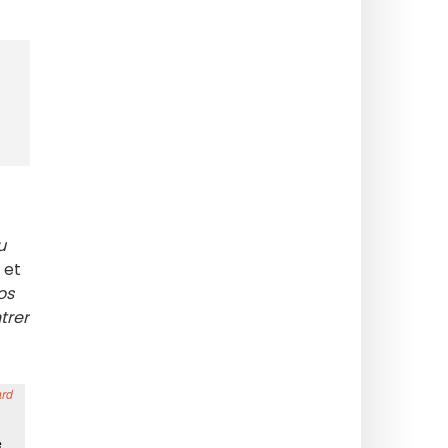
u
" et
os
trer