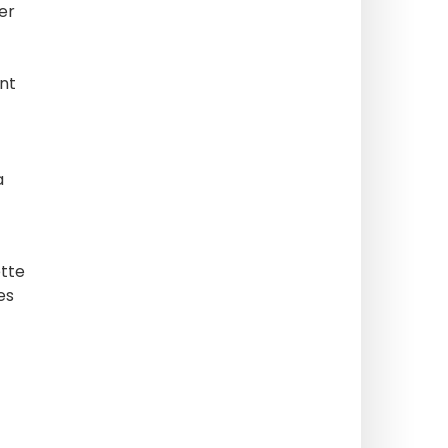
er
nt
a
ette
es