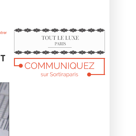
trer
ST