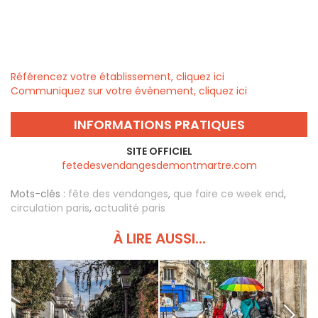
Référencez votre établissement, cliquez ici
Communiquez sur votre évènement, cliquez ici
INFORMATIONS PRATIQUES
SITE OFFICIEL
fetedesvendangesdemontmartre.com
Mots-clés :
fête des vendanges
,
que faire ce week end
,
circulation paris
,
actualité paris
À LIRE AUSSI...