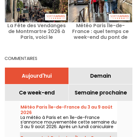
La Fête des Vendanges
Météo Paris Île-de-
de Montmartre 2026 à
France : quel temps ce
Paris, voici le
week-end du pont de
programme
l'Ascension, du 14 au 17
mai ?
COMMENTAIRES
Aujourd'hui
Demain
Ce week-end
Semaine prochaine
Météo Paris Île-de-France du 3 au 9 août
2026
La météo à Paris et en Île-de-France
s’annonce mouvementée cette semaine du
3 au 9 août 2026. Après un lundi caniculaire
marqué par un risque d’orages, les
températures vont progressivement baisser