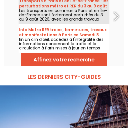
Transports à Paris et en Île-de-France : les
avant le retour d’un temps plus chaud et
perturbations métro et RER du 3 au 9 août
ensoleillé pour le week-end.
Les transports en commun à Paris et en Île-
2026
de-France sont fortement perturbés du 3
au 9 août 2026, avec les grands travaux
d'été qui impactent très durement
certaines lignes, selon la RATP et SNCF.
Info Metro RER trains, fermetures, travaux
et manifestations à Paris ce Samedi 8
En un clin d'œil, accédez à l'intégralité des
août 2026
informations concernant le trafic et la
circulation à Paris mises à jour en temps
réel. Metro RER et Transilien de la RATP,
travaux, circulation, grands évènements et
Affinez votre recherche
manifestations, on vous donne toutes les
informations pratiques à connaître avant de
sortir à Paris ce Samedi 8 août 2026.
LES DERNIERS CITY-GUIDES