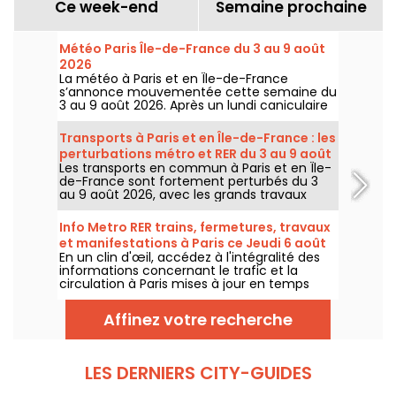
Ce week-end
Semaine prochaine
Météo Paris Île-de-France du 3 au 9 août
2026
La météo à Paris et en Île-de-France
s’annonce mouvementée cette semaine du
3 au 9 août 2026. Après un lundi caniculaire
marqué par un risque d’orages, les
températures vont progressivement baisser
Transports à Paris et en Île-de-France : les
avant le retour d’un temps plus chaud et
perturbations métro et RER du 3 au 9 août
ensoleillé pour le week-end.
Les transports en commun à Paris et en Île-
2026
de-France sont fortement perturbés du 3
au 9 août 2026, avec les grands travaux
d'été qui impactent très durement
certaines lignes, selon la RATP et SNCF.
Info Metro RER trains, fermetures, travaux
et manifestations à Paris ce Jeudi 6 août
En un clin d'œil, accédez à l'intégralité des
2026
informations concernant le trafic et la
circulation à Paris mises à jour en temps
réel. Metro RER et Transilien de la RATP,
travaux, circulation, grands évènements et
Affinez votre recherche
manifestations, on vous donne toutes les
informations pratiques à connaître avant de
sortir à Paris ce Jeudi 6 août 2026.
LES DERNIERS CITY-GUIDES