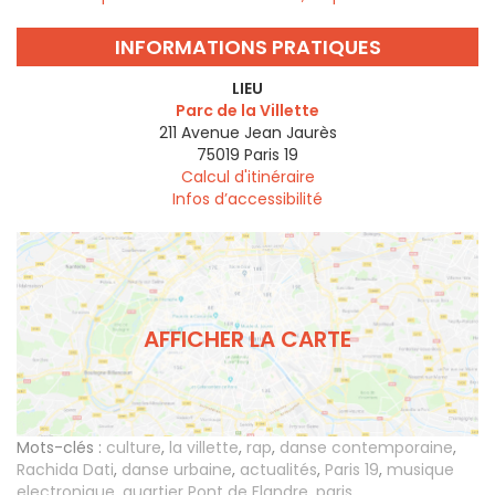
INFORMATIONS PRATIQUES
LIEU
Parc de la Villette
211 Avenue Jean Jaurès
75019
Paris 19
Calcul d'itinéraire
Infos d’accessibilité
AFFICHER LA CARTE
Mots-clés :
culture
,
la villette
,
rap
,
danse contemporaine
,
Rachida Dati
,
danse urbaine
,
actualités
,
Paris 19
,
musique
electronique
,
quartier Pont de Flandre
,
paris