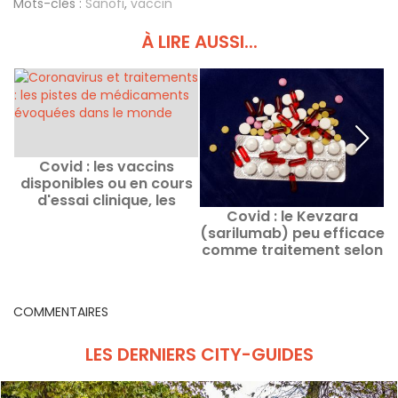
Mots-clés :
Sanofi
,
vaccin
À LIRE AUSSI...
Covid : les vaccins
disponibles ou en cours
d'essai clinique, les
Covid : le Kevzara
dernières actualités
(sarilumab) peu efficace
comme traitement selon
a
une étude de l'AP-HP
COMMENTAIRES
LES DERNIERS CITY-GUIDES